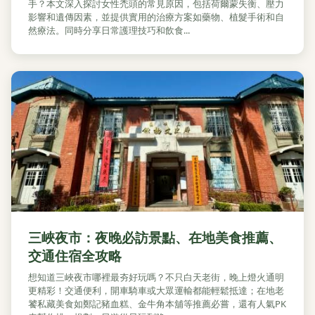
手？本文深入探討女性禿頭的常見原因，包括荷爾蒙失衡、壓力
影響和遺傳因素，並提供實用的治療方案如藥物、植髮手術和自
然療法。同時分享日常護理技巧和飲食...
三峽夜市：夜晚必訪景點、在地美食推薦、
交通住宿全攻略
想知道三峽夜市哪裡最夯好玩嗎？不只白天老街，晚上燈火通明
更精彩！交通便利，開車騎車或大眾運輸都能輕鬆抵達；在地老
饕私藏美食如鄭記豬血糕、金牛角本舖等推薦必嘗，還有人氣PK