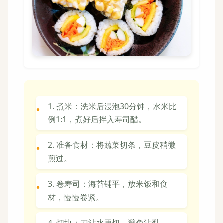
1. 煮米：洗米后浸泡30分钟，水米比
例1:1，煮好后拌入寿司醋。
2. 准备食材：将蔬菜切条，豆皮稍微
煎过。
3. 卷寿司：海苔铺平，放米饭和食
材，慢慢卷紧。
4. 切块：刀沾水再切，避免沾黏。