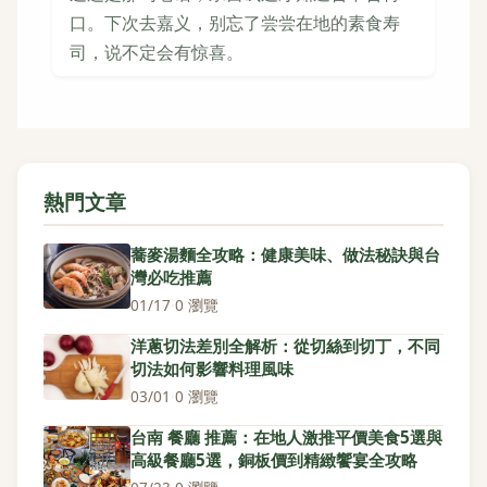
口。下次去嘉义，别忘了尝尝在地的素食寿
司，说不定会有惊喜。
熱門文章
蕎麥湯麵全攻略：健康美味、做法秘訣與台
灣必吃推薦
01/17
·
0 瀏覽
洋蔥切法差別全解析：從切絲到切丁，不同
切法如何影響料理風味
03/01
·
0 瀏覽
台南 餐廳 推薦：在地人激推平價美食5選與
高級餐廳5選，銅板價到精緻饗宴全攻略