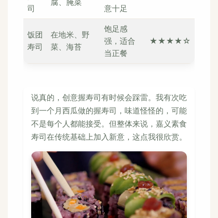
腐、腌菜
司
意十足
饱足感
饭团
在地米、野
强，适合
★★★★☆
寿司
菜、海苔
当正餐
说真的，创意握寿司有时候会踩雷。我有次吃
到一个月西瓜做的握寿司，味道怪怪的，可能
不是每个人都能接受。但整体来说，嘉义素食
寿司在传统基础上加入新意，这点我很欣赏。