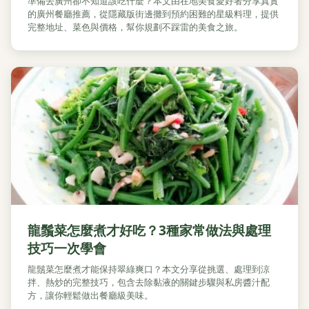
準備去廣州卻不知道該吃什麼？本文由在地美食愛好者分享真實
的廣州餐廳推薦，從隱藏版街邊攤到預約困難的星級料理，提供
完整地址、菜色與價格，幫你規劃不踩雷的美食之旅。
龍鬚菜怎麼煮才好吃？3種家常做法與處理
技巧一次學會
龍鬚菜怎麼煮才能保持翠綠爽口？本文分享從挑選、處理到涼
拌、熱炒的完整技巧，包含去除黏液的關鍵步驟與私房醬汁配
方，讓你輕鬆做出餐廳級美味。