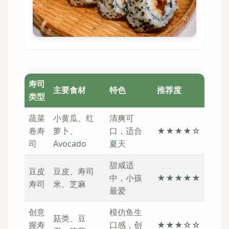
寿司
主要食材
特色
推荐度
类型
蔬菜
小黄瓜、红
清爽可
卷寿
萝卜、
口，适合
★★★★☆
司
Avocado
夏天
甜咸适
豆皮
豆皮、寿司
中，小孩
★★★★★
寿司
米、芝麻
最爱
创意
模仿鱼生
菇类、豆
握寿
口感，创
★★★☆☆