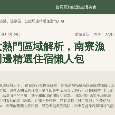
首頁
寵物
旅遊
生活
美食
漁港、溫泉區、公館周邊精選住宿懶人包
5年07月24日
最後更新：2026年02月0
大熱門區域解析，南寮漁
周邊精選住宿懶人包
旅遊狂熱份子。 從在旅行社擔任線控，到後來轉職成為旅遊媒體採編，這
地寫。很多人問我為什麼不膩？因為對我來說，旅行不只是踩點打卡，而
、品味街角的早餐、甚至和市場的攤販話家常。 我習慣用紙筆手繪地圖，
你們看到的實用攻略。在我的分類裡，沒有那種「只可遠觀」的夢幻泡
味。希望能用我的眼和腳，帶你避開觀光陷阱，玩出每趟旅程最獨特的韻