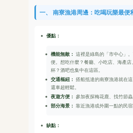
一、 南寮漁港周邊：吃喝玩樂最便
優點：
機能無敵：
這裡是綠島的「市中心」。
便。想吃什麼？餐廳、小吃店、海產店
杯？酒吧也集中在這區。
交通樞紐：
搭船抵達的南寮漁港就在這
還車超輕鬆。
夜遊方便：
參加夜探梅花鹿、找竹節蟲
部分海景：
靠近漁港或外圍一點的民宿
缺點：