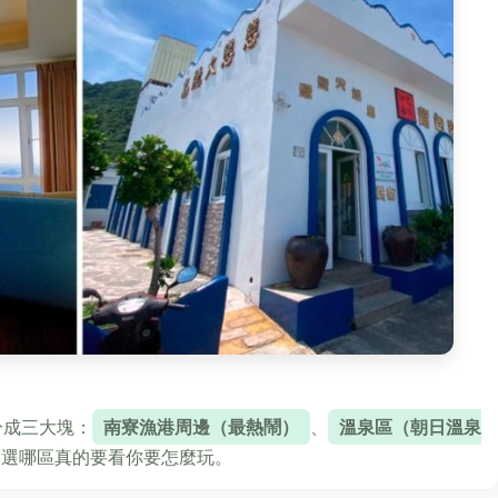
分成三大塊：
南寮漁港周邊（最熱鬧）
、
溫泉區（朝日溫泉
，選哪區真的要看你要怎麼玩。