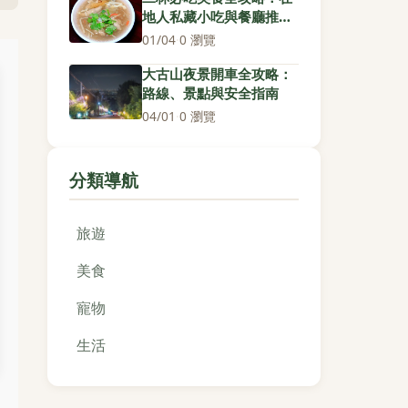
地人私藏小吃與餐廳推薦
清單
01/04
·
0 瀏覽
大古山夜景開車全攻略：
路線、景點與安全指南
04/01
·
0 瀏覽
分類導航
旅遊
美食
寵物
生活