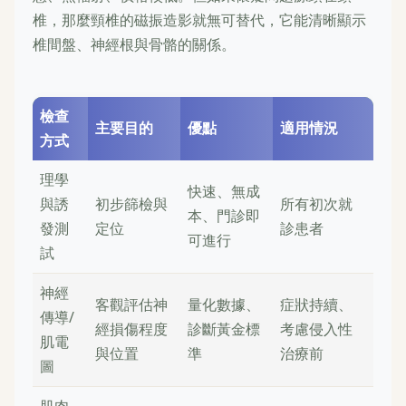
椎，那麼頸椎的磁振造影就無可替代，它能清晰顯示
椎間盤、神經根與骨骼的關係。
檢查
主要目的
優點
適用情況
方式
理學
快速、無成
與誘
初步篩檢與
所有初次就
本、門診即
發測
定位
診患者
可進行
試
神經
客觀評估神
量化數據、
症狀持續、
傳導/
經損傷程度
診斷黃金標
考慮侵入性
肌電
與位置
準
治療前
圖
肌肉