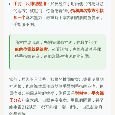
手肘 – 尺神經壓迫
：尺神經在手肘內側（俗稱麻筋
的地方）被壓到。你會感覺到
小指和無名指靠小指
那一半
麻木無力，嚴重時手掌內側的肌肉會萎縮，
手指張不開。
我常跟患者說，先別管哪條神經，你只要記住：
麻的位置就是線索
。來看診前，先觀察清楚是哪
些手指頭在麻，這能幫醫生快速縮小範圍。
當然，原因不只這些。頸椎的椎間盤突出或骨刺壓到
神經根，也會導致單側或雙側手臂到手指的麻痛。糖
尿病引起的周邊神經病變，則通常是
對稱性、手套襪
子分布
的麻木感。自體免疫疾病、甲狀腺問題，甚至
維生素B12缺乏，都可能摻一腳。所以，自己亂猜真
的很危險。