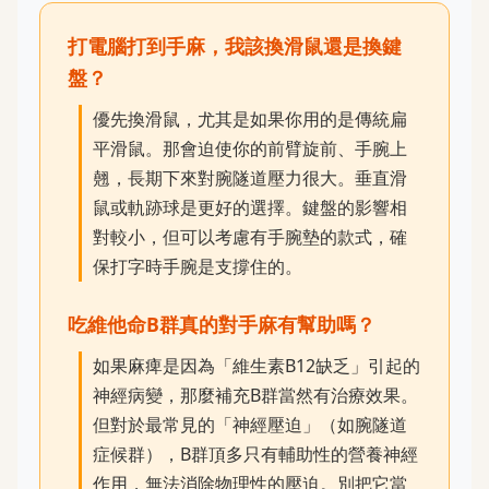
打電腦打到手麻，我該換滑鼠還是換鍵
盤？
優先換滑鼠，尤其是如果你用的是傳統扁
平滑鼠。那會迫使你的前臂旋前、手腕上
翹，長期下來對腕隧道壓力很大。垂直滑
鼠或軌跡球是更好的選擇。鍵盤的影響相
對較小，但可以考慮有手腕墊的款式，確
保打字時手腕是支撐住的。
吃維他命B群真的對手麻有幫助嗎？
如果麻痺是因為「維生素B12缺乏」引起的
神經病變，那麼補充B群當然有治療效果。
但對於最常見的「神經壓迫」（如腕隧道
症候群），B群頂多只有輔助性的營養神經
作用，無法消除物理性的壓迫。別把它當