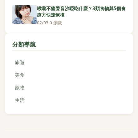
喉嚨不痛聲音沙啞吃什麼？3類食物與5個食
療方快速恢復
02/03
·
0 瀏覽
分類導航
旅遊
美食
寵物
生活