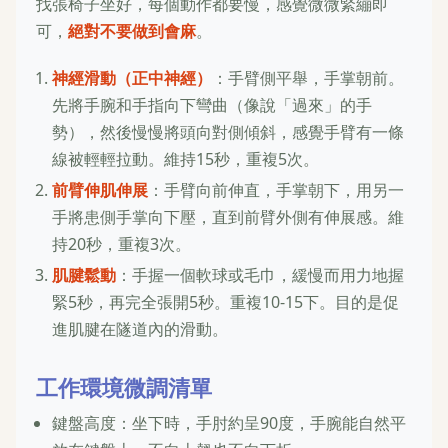
找張椅子坐好，每個動作都要慢，感覺微微緊繃即
可，
絕對不要做到會麻
。
神經滑動（正中神經）
：手臂側平舉，手掌朝前。
先將手腕和手指向下彎曲（像說「過來」的手
勢），然後慢慢將頭向對側傾斜，感覺手臂有一條
線被輕輕拉動。維持15秒，重複5次。
前臂伸肌伸展
：手臂向前伸直，手掌朝下，用另一
手將患側手掌向下壓，直到前臂外側有伸展感。維
持20秒，重複3次。
肌腱鬆動
：手握一個軟球或毛巾，緩慢而用力地握
緊5秒，再完全張開5秒。重複10-15下。目的是促
進肌腱在隧道內的滑動。
工作環境微調清單
鍵盤高度：坐下時，手肘約呈90度，手腕能自然平