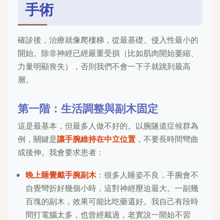
手術
確診後，治療就像爬樓梯，從最基礎、侵入性最小的
開始。除非神經已經嚴重受損（比如肌肉開始萎縮、
力量明顯喪失），否則我們不會一下子就跳到最高
層。
第一階：生活調整與副木固定
這是最基本，但最多人做不好的。以腕隧道症候群為
例，關鍵是
讓手腕維持在中立位置
，不要長時間彎曲
或後伸。我會要求患者：
晚上睡覺戴手腕副木
：很多人睡姿不良，手腕會不
自覺彎折好幾個小時，這對神經壓迫最大。一副幾
百塊的副木，效果可能比吃藥還好。我自己有段時
間打電腦太多，也曾經戴過，老實說一開始不習