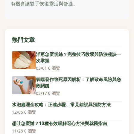
有機會讓雙手恢復靈活與舒適。
熱門文章
洋蔥怎麼切絲？完整技巧教學與防淚秘訣一
次掌握
03/01
·
0 瀏覽
氣喘發作致死原因解析：了解致命風險與急
救關鍵
03/17
·
0 瀏覽
水泡處理全攻略：正確步驟、常見錯誤與預防方法
12/05
·
0 瀏覽
想吐怎麼辦？10種有效緩解噁心方法與就醫指南
11/26
·
0 瀏覽