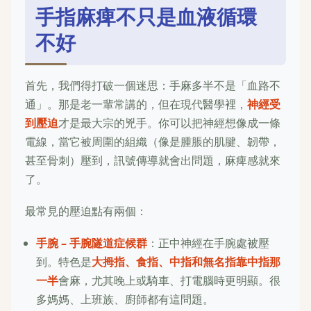
手指麻痺不只是血液循環
不好
首先，我們得打破一個迷思：手麻多半不是「血路不
通」。那是老一輩常講的，但在現代醫學裡，
神經受
到壓迫
才是最大宗的兇手。你可以把神經想像成一條
電線，當它被周圍的組織（像是腫脹的肌腱、韌帶，
甚至骨刺）壓到，訊號傳導就會出問題，麻痺感就來
了。
最常見的壓迫點有兩個：
手腕 – 手腕隧道症候群
：正中神經在手腕處被壓
到。特色是
大拇指、食指、中指和無名指靠中指那
一半
會麻，尤其晚上或騎車、打電腦時更明顯。很
多媽媽、上班族、廚師都有這問題。