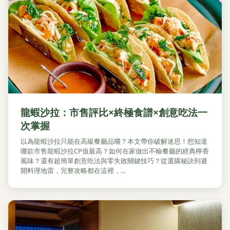
龍蝦沙拉：市售評比×終極食譜×創意吃法一
次掌握
以為龍蝦沙拉只能在高級餐廳品嚐？本文帶你破解迷思！想知道
哪款市售龍蝦沙拉CP值最高？如何在家做出不輸餐廳的經典檸香
風味？還有超簡單創意吃法與零失敗關鍵技巧？從選購秘訣到避
開料理地雷，完整攻略都在這裡，...