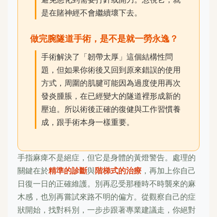
是在賭神經不會繼續壞下去。
做完腕隧道手術，是不是就一勞永逸？
手術解決了「韌帶太厚」這個結構性問
題，但如果你術後又回到原來錯誤的使用
方式，周圍的肌腱可能因為過度使用再次
發炎腫脹，在已經變大的隧道裡形成新的
壓迫。所以術後正確的復健與工作習慣養
成，跟手術本身一樣重要。
手指麻痺不是絕症，但它是身體的黃燈警告。處理的
關鍵在於
精準的診斷
與
階梯式的治療
，再加上你自己
日復一日的正確維護。別再忍受那種時不時襲來的麻
木感，也別再嘗試來路不明的偏方。從觀察自己的症
狀開始，找對科別，一步步跟著專業建議走，你絕對