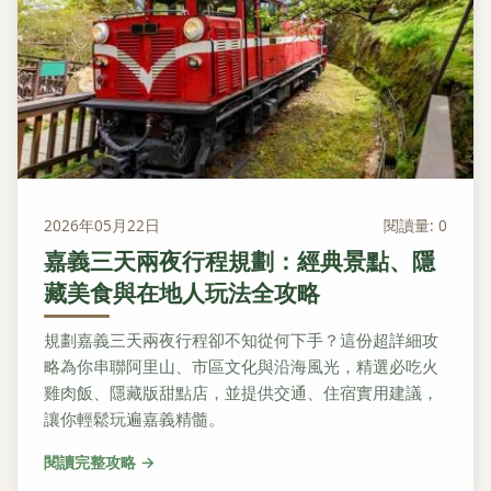
2026年05月22日
閱讀量: 0
嘉義三天兩夜行程規劃：經典景點、隱
藏美食與在地人玩法全攻略
規劃嘉義三天兩夜行程卻不知從何下手？這份超詳細攻
略為你串聯阿里山、市區文化與沿海風光，精選必吃火
雞肉飯、隱藏版甜點店，並提供交通、住宿實用建議，
讓你輕鬆玩遍嘉義精髓。
閱讀完整攻略 →