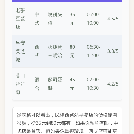
老張
中
燒餅夾
35
06:00-
豆漿
4.5/5
式
蛋
元
10:00
店
早安
西
火腿蛋
80
06:30-
美芝
3.8/5
式
三明治
元
11:00
城
巷口
混
起司蛋
45
07:00-
蛋餅
4.2/5
合
餅
元
10:30
攤
從表格可以看出，民權西路站早餐店的價格範圍
很廣，從35元到80元都有。如果你預算有限，中
式店是首選。但如果你重視環境，西式店可能更