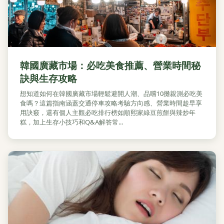
韓國廣藏市場：必吃美食推薦、營業時間秘
訣與生存攻略
想知道如何在韓國廣藏市場輕鬆避開人潮、品嚐10攤親測必吃美
食嗎？這篇指南涵蓋交通停車攻略考驗方向感、營業時間趁早享
用訣竅，還有個人主觀必吃排行榜如順熙家綠豆煎餅與辣炒年
糕，加上生存小技巧和Q&A解答常...