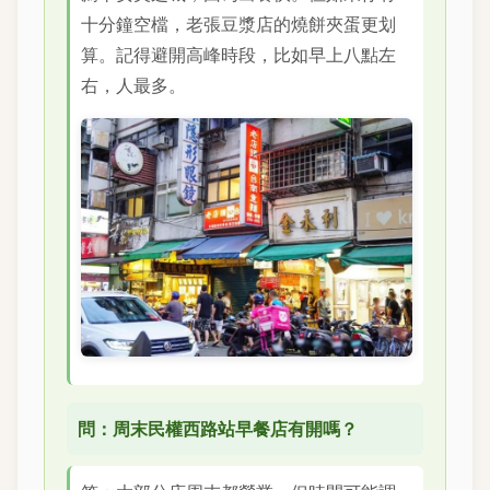
十分鐘空檔，老張豆漿店的燒餅夾蛋更划
算。記得避開高峰時段，比如早上八點左
右，人最多。
問：周末民權西路站早餐店有開嗎？