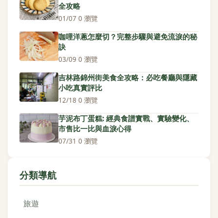
全攻略
01/07
·
0 瀏覽
咖哩洋蔥怎麼切？完整步驟與避免流淚的秘
訣
03/09
·
0 瀏覽
吉林路錦州街美食全攻略：必吃餐廳與隱藏
小吃真實評比
12/18
·
0 瀏覽
芋泥布丁蛋糕: 經典食譜實戰、實驗變化、
市售比一比與血淚心得
07/31
·
0 瀏覽
分類導航
旅遊