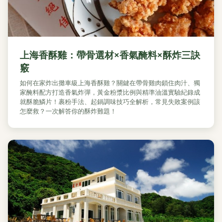
上海香酥雞：帶骨選材×香氣醃料×酥炸三訣
竅
如何在家炸出攤車級上海香酥雞？關鍵在帶骨雞肉鎖住肉汁、獨
家醃料配方打造香氣炸彈，黃金粉漿比例與精準油溫實驗紀錄成
就酥脆鱗片！裹粉手法、起鍋調味技巧全解析，常見失敗案例該
怎麼救？一次解答你的酥炸難題！