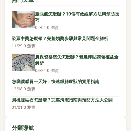
腸脹氣怎麼辦？10個有效緩解方法與預防技
巧
02/04
·
0 瀏覽
發票中獎怎麼領？完整領獎步驟與常見問題全解析
11/29
·
0 瀏覽
農保資格喪失怎麼辦？老農津貼請領權益全
解析
03/24
·
0 瀏覽
怎麼讓感冒一天好：快速緩解症狀的實用指南
12/08
·
0 瀏覽
扁桃腺結石怎麼清？完整清潔指南與預防方法大公開
01/01
·
0 瀏覽
分類導航