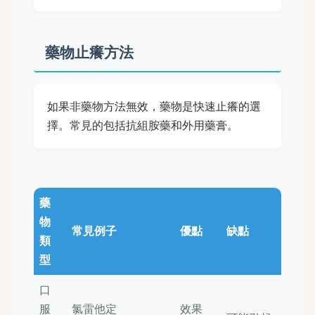
藥物止癢方法
如果非藥物方法無效，藥物是快速止癢的選
擇。常見的包括抗組胺藥和外用藥膏。
藥
物
常見例子
優點
缺點
類
型
口
服
氯雷他定
效果