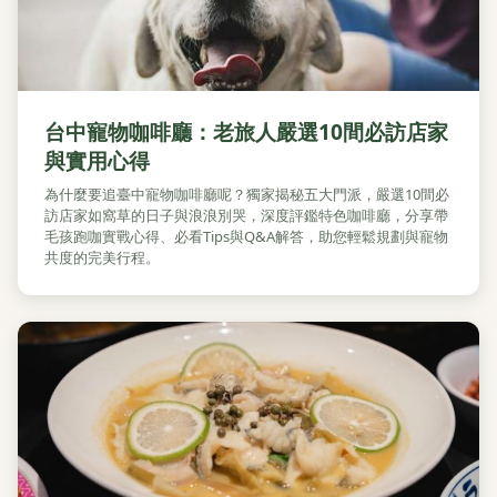
台中寵物咖啡廳：老旅人嚴選10間必訪店家
與實用心得
為什麼要追臺中寵物咖啡廳呢？獨家揭秘五大門派，嚴選10間必
訪店家如窩草的日子與浪浪別哭，深度評鑑特色咖啡廳，分享帶
毛孩跑咖實戰心得、必看Tips與Q&A解答，助您輕鬆規劃與寵物
共度的完美行程。