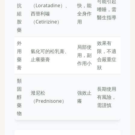
可能引起
抗
（Loratadine）、
快，能
嗜睡，需
組
西替利嗪
全身作
醫生指導
胺
（Cetirizine）
用
藥
外
效果有
局部使
用
氫化可的松乳膏、
限，不適
用，副
藥
止癢藥膏
合嚴重症
作用小
膏
狀
類
固
長期使用
潑尼松
強效止
醇
有風險，
（Prednisone）
癢
藥
需謹慎
物