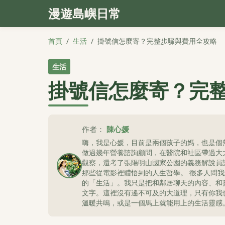
漫遊島嶼日常
首頁
/
生活
/
掛號信怎麼寄？完整步驟與費用全攻略
生活
掛號信怎麼寄？完
作者：
陳心媛
嗨，我是心媛，目前是兩個孩子的媽，也是個
做過幾年營養諮詢顧問，在醫院和社區帶過大
觀察，還考了張陽明山國家公園的義務解說員
那些從電影裡體悟到的人生哲學。 很多人問
的「生活」。我只是把和鄰居聊天的內容、和
文字。這裡沒有遙不可及的大道理，只有你我
溫暖共鳴，或是一個馬上就能用上的生活靈感