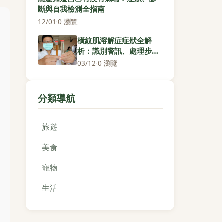
斷與自我檢測全指南
12/01
·
0 瀏覽
橫紋肌溶解症症狀全解
析：識別警訊、處理步驟
與預防關鍵
03/12
·
0 瀏覽
分類導航
旅遊
美食
寵物
生活