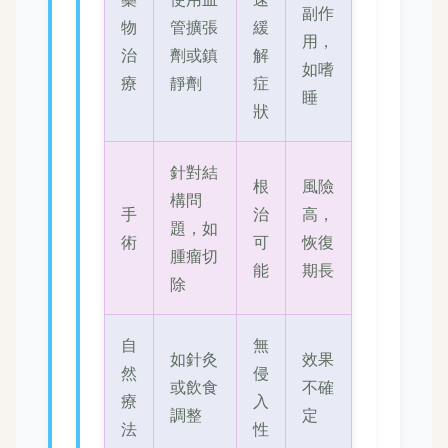
副作
物
管擴張
緩
用，
治
劑或鎮
解
如嗜
療
靜劑
症
睡
狀
針對結
根
風險
構問
手
治
高，
題，如
術
可
恢復
腫瘤切
能
期長
除
自
無
如針灸
效果
然
侵
或飲食
不確
療
入
調整
定
法
性