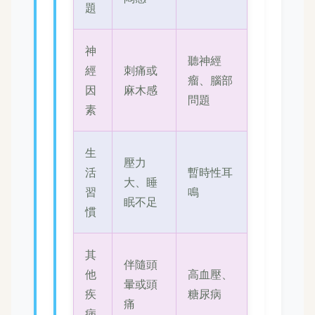
題
神
聽神經
經
刺痛或
瘤、腦部
因
麻木感
問題
素
生
壓力
活
暫時性耳
大、睡
習
鳴
眠不足
慣
其
伴隨頭
他
高血壓、
暈或頭
疾
糖尿病
痛
病