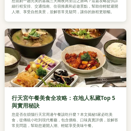
想規劃一趟完美的嘉義三天兩夜阿里山之旅嗎？這篇攻略提供詳
細行程安排、交通指南、住宿推薦和必遊景點，幫助你輕鬆避開
人潮、享受自然美景，並解答常見疑問，讓你的旅程更順暢。
行天宮午餐美食全攻略：在地人私藏Top 5
與實用秘訣
您是否在煩惱行天宮周邊午餐該吃什麼？本文揭秘5家必吃美
食，從傳統小吃到現代餐廳，包含價格、口味真實評價，並解答
常見問題，幫助您避開人潮、輕鬆享受美味午餐。