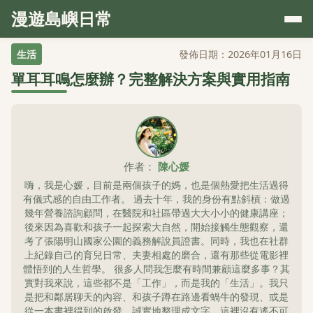
漫遊島嶼日常
生活
發佈日期：2026年01月16日
單耳耳鳴怎麼辦？完整解決方案與實用指南
作者：
陳心媛
嗨，我是心媛，目前是兩個孩子的媽，也是個熱愛把生活過得
有儀式感的自由工作者。 過去十年，我的身份有點斜槓：做過
幾年營養諮詢顧問，在醫院和社區帶過大大小小的健康講座；
後來因為喜歡和孩子一起探索大自然，開始接觸生態觀察，還
考了張陽明山國家公園的義務解說員證書。同時，我也在社群
上紀錄自己的育兒日常、夫妻相處的磨合，還有那些從電影裡
體悟到的人生哲學。 很多人問我怎麼有時間兼顧這麼多事？其
實對我來說，這些都不是「工作」，而是我的「生活」。我只
是把和鄰居聊天的內容、和孩子蹲在路邊看蝸牛的發現、或是
從一本書裡得到的啟發，誠實地整理成文字。這裡沒有遙不可