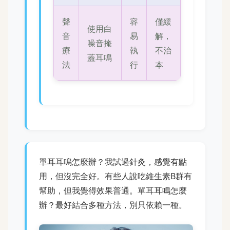
聲
容
僅緩
使用白
音
易
解，
噪音掩
療
執
不治
蓋耳鳴
法
行
本
單耳耳鳴怎麼辦？我試過針灸，感覺有點
用，但沒完全好。有些人說吃維生素B群有
幫助，但我覺得效果普通。單耳耳鳴怎麼
辦？最好結合多種方法，別只依賴一種。