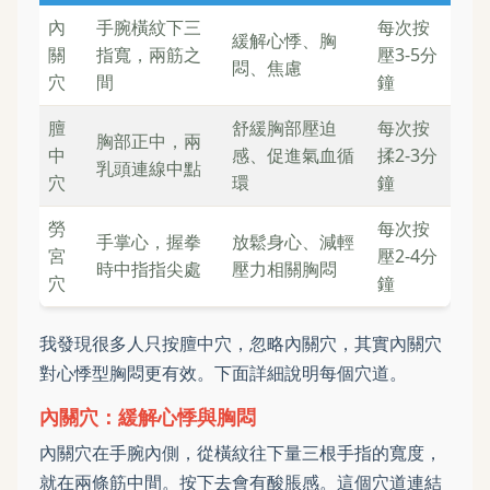
內
手腕橫紋下三
每次按
緩解心悸、胸
關
指寬，兩筋之
壓3-5分
悶、焦慮
穴
間
鐘
膻
舒緩胸部壓迫
每次按
胸部正中，兩
中
感、促進氣血循
揉2-3分
乳頭連線中點
穴
環
鐘
勞
每次按
手掌心，握拳
放鬆身心、減輕
宮
壓2-4分
時中指指尖處
壓力相關胸悶
穴
鐘
我發現很多人只按膻中穴，忽略內關穴，其實內關穴
對心悸型胸悶更有效。下面詳細說明每個穴道。
內關穴：緩解心悸與胸悶
內關穴在手腕內側，從橫紋往下量三根手指的寬度，
就在兩條筋中間。按下去會有酸脹感。這個穴道連結