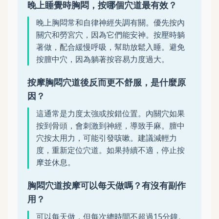
晚上睡覺時胸悶，按哪個穴道最有效？
晚上胸悶常和自律神經失調有關。優先按內
關穴和勞宮穴，因為它們能安神。按壓時躺
著做，配合緩慢呼吸，幫助放鬆入睡。避免
按膻中穴，因為躺著按容易力度過大。
按摩胸悶穴道後反而更不舒服，是什麼原
因？
這通常是力度太強或按錯位置。內關穴如果
按到骨頭，會刺激到神經，導致手麻。膻中
穴按太用力，可能引發咳嗽。建議減輕力
度，重新定位穴道。如果持續不適，停止按
摩並休息。
胸悶穴道按摩可以每天做嗎？有沒有副作
用？
可以每天做，但每次總時間不超過15分鐘。