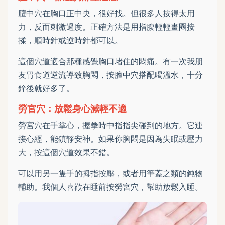
膻中穴在胸口正中央，很好找。但很多人按得太用
力，反而刺激過度。正確方法是用指腹輕輕畫圈按
揉，順時針或逆時針都可以。
這個穴道適合那種感覺胸口堵住的悶痛。有一次我朋
友胃食道逆流導致胸悶，按膻中穴搭配喝溫水，十分
鐘後就好多了。
勞宮穴：放鬆身心減輕不適
勞宮穴在手掌心，握拳時中指指尖碰到的地方。它連
接心經，能鎮靜安神。如果你胸悶是因為失眠或壓力
大，按這個穴道效果不錯。
可以用另一隻手的拇指按壓，或者用筆蓋之類的鈍物
輔助。我個人喜歡在睡前按勞宮穴，幫助放鬆入睡。