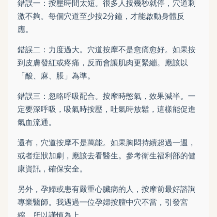
錯誤一：按壓時間太短。很多人按幾秒就停，穴道刺
激不夠。每個穴道至少按2分鐘，才能啟動身體反
應。
錯誤二：力度過大。穴道按摩不是愈痛愈好。如果按
到皮膚發紅或疼痛，反而會讓肌肉更緊繃。應該以
「酸、麻、脹」為準。
錯誤三：忽略呼吸配合。按摩時憋氣，效果減半。一
定要深呼吸，吸氣時按壓，吐氣時放鬆，這樣能促進
氣血流通。
還有，穴道按摩不是萬能。如果胸悶持續超過一週，
或者症狀加劇，應該去看醫生。參考衛生福利部的健
康資訊，確保安全。
另外，孕婦或患有嚴重心臟病的人，按摩前最好諮詢
專業醫師。我遇過一位孕婦按膻中穴不當，引發宮
縮，所以謹慎為上。