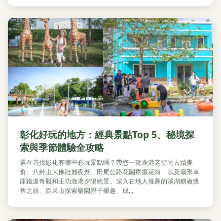
彰化好玩的地方：經典景點Top 5、秘境探
索與季節體驗全攻略
還在尋找彰化有哪些必玩景點嗎？帶您一覽鹿港老街的古蹟美
食、八卦山大佛壯麗夜景、田尾公路花園療癒花海，以及扇形車
庫鐵道奇觀和王功漁港夕陽絕景。深入在地人推薦的溪湖糖廠懷
舊之旅、百果山探索樂園親子樂趣、成...