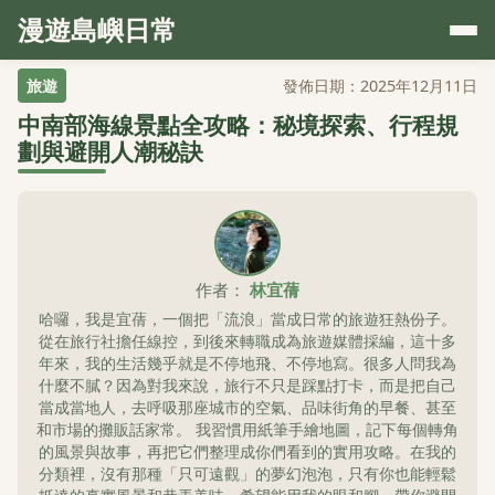
漫遊島嶼日常
旅遊
發佈日期：2025年12月11日
中南部海線景點全攻略：秘境探索、行程規
劃與避開人潮秘訣
作者：
林宜蒨
哈囉，我是宜蒨，一個把「流浪」當成日常的旅遊狂熱份子。
從在旅行社擔任線控，到後來轉職成為旅遊媒體採編，這十多
年來，我的生活幾乎就是不停地飛、不停地寫。很多人問我為
什麼不膩？因為對我來說，旅行不只是踩點打卡，而是把自己
當成當地人，去呼吸那座城市的空氣、品味街角的早餐、甚至
和市場的攤販話家常。 我習慣用紙筆手繪地圖，記下每個轉角
的風景與故事，再把它們整理成你們看到的實用攻略。在我的
分類裡，沒有那種「只可遠觀」的夢幻泡泡，只有你也能輕鬆