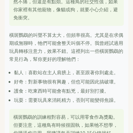
然不痛，但還是有點煩。這種鳥的社交性強，如果
你家裡有其他寵物，像貓或狗，就要小心介紹，避
免衝突。
橫斑鸚鵡的叫聲不算太大，但頻率很高。尤其是在求偶
期或無聊時，牠們可能會整天叫個不停。我曾經試過用
玩具轉移注意力，效果不錯。這裡列出一些橫斑鸚鵡的
常見行為，幫你更好的理解牠們：
黏人：喜歡站在主人肩膀上，甚至跟著你到處走。
好奇：對新事物很有興趣，但也可能因此搞破壞。
護食：吃東西時可能會有點兇，最好別打擾。
玩耍：需要玩具來消耗精力，否則可能變得焦躁。
橫斑鸚鵡的訓練相對容易，可以用零食作為獎勵。
但要注意，這種鳥有時候很固執，如果牠不想學，