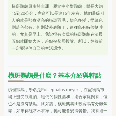
橫斑鸚鵡原產於非洲，屬於中小型鸚鵡，體長大約
15到20公分，壽命可以長達15年左右。牠們最吸引
人的就是那身漂亮的橫斑羽毛，顏色多變，從綠色
到藍色都有。但別被外表騙了，這種鳥有時候挺吵
的，尤其是早上。我記得有次我的橫斑鸚鵡在清晨
五點就開始大叫，差點被鄰居投訴。所以，飼養前
一定要評估自己的生活環境。
橫斑鸚鵡是什麼？基本介紹與特點
橫斑鸚鵡，學名是Poicephalus meyeri，在寵物鳥市
場上蠻受歡迎的。牠們的個性溫和，適合家庭飼養，但
也不是沒有缺點。比如說，橫斑鸚鵡比較容易有分離焦
慮，如果你經常不在家，牠可能會變得憂鬱。我養過一