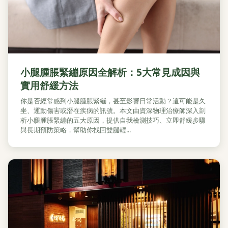
小腿腫脹緊繃原因全解析：5大常見成因與
實用舒緩方法
你是否經常感到小腿腫脹緊繃，甚至影響日常活動？這可能是久
坐、運動傷害或潛在疾病的訊號。本文由資深物理治療師深入剖
析小腿腫脹緊繃的五大原因，提供自我檢測技巧、立即舒緩步驟
與長期預防策略，幫助你找回雙腿輕...