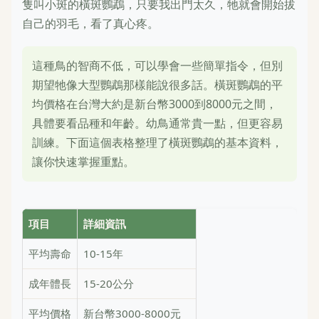
隻叫小斑的橫斑鸚鵡，只要我出門太久，牠就會開始拔
自己的羽毛，看了真心疼。
這種鳥的智商不低，可以學會一些簡單指令，但別
期望牠像大型鸚鵡那樣能說很多話。橫斑鸚鵡的平
均價格在台灣大約是新台幣3000到8000元之間，
具體要看品種和年齡。幼鳥通常貴一點，但更容易
訓練。下面這個表格整理了橫斑鸚鵡的基本資料，
讓你快速掌握重點。
項目
詳細資訊
平均壽命
10-15年
成年體長
15-20公分
平均價格
新台幣3000-8000元