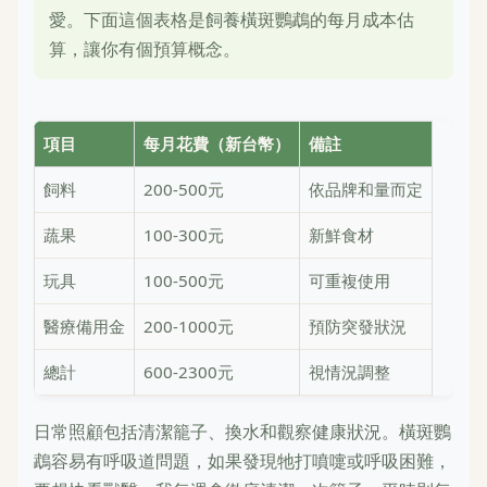
愛。下面這個表格是飼養橫斑鸚鵡的每月成本估
算，讓你有個預算概念。
項目
每月花費（新台幣）
備註
飼料
200-500元
依品牌和量而定
蔬果
100-300元
新鮮食材
玩具
100-500元
可重複使用
醫療備用金
200-1000元
預防突發狀況
總計
600-2300元
視情況調整
日常照顧包括清潔籠子、換水和觀察健康狀況。橫斑鸚
鵡容易有呼吸道問題，如果發現牠打噴嚏或呼吸困難，