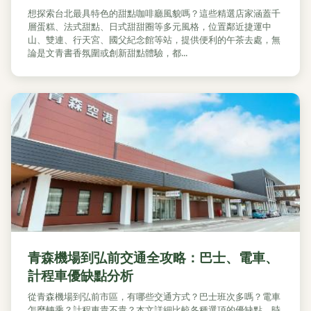
想探索台北最具特色的甜點咖啡廳風貌嗎？這些精選店家涵蓋千
層蛋糕、法式甜點、日式甜甜圈等多元風格，位置鄰近捷運中
山、雙連、行天宮、國父紀念館等站，提供便利的午茶去處，無
論是文青書香氛圍或創新甜點體驗，都...
青森機場到弘前交通全攻略：巴士、電車、
計程車優缺點分析
從青森機場到弘前市區，有哪些交通方式？巴士班次多嗎？電車
怎麼轉乘？計程車貴不貴？本文詳細比較各種選項的優缺點、時