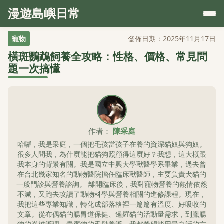
漫遊島嶼日常
寵物
發佈日期：2025年11月17日
橫斑鸚鵡飼養全攻略：性格、價格、常見問
題一次搞懂
作者：
陳采庭
哈囉，我是采庭，一個把毛孩當孩子在養的資深貓奴與狗奴。
很多人問我，為什麼能把貓狗照顧得這麼好？我想，這大概跟
我本身的背景有關。我是國立中興大學獸醫學系畢業，過去曾
在台北幾家知名的動物醫院擔任臨床獸醫師，主要負責犬貓的
一般門診與營養諮詢。 離開臨床後，我對寵物營養的熱情依然
不減，又跑去攻讀了動物科學與營養相關的進修課程。現在，
我把這些專業知識，轉化成部落格裡一篇篇有溫度、好吸收的
文章。從布偶貓的腸胃道保健、暹羅貓的活動量需求，到臘腸