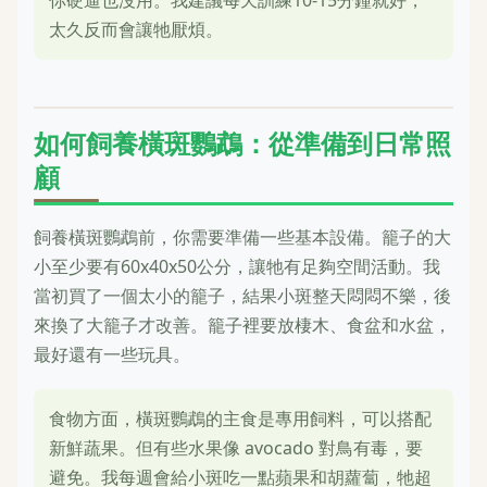
你硬逼也沒用。我建議每天訓練10-15分鐘就好，
太久反而會讓牠厭煩。
如何飼養橫斑鸚鵡：從準備到日常照
顧
飼養橫斑鸚鵡前，你需要準備一些基本設備。籠子的大
小至少要有60x40x50公分，讓牠有足夠空間活動。我
當初買了一個太小的籠子，結果小斑整天悶悶不樂，後
來換了大籠子才改善。籠子裡要放棲木、食盆和水盆，
最好還有一些玩具。
食物方面，橫斑鸚鵡的主食是專用飼料，可以搭配
新鮮蔬果。但有些水果像 avocado 對鳥有毒，要
避免。我每週會給小斑吃一點蘋果和胡蘿蔔，牠超