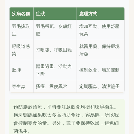
疾病名稱
症狀
處理方式
羽毛拔取
羽毛稀疏、皮膚紅
增加互動、使用舒壓
症
腫
玩具
呼吸道感
就醫用藥、保持環境
打噴嚏、呼吸困難
染
清潔
體重過重、活動力
肥胖
控制飲食、增加運動
下降
寄生蟲
搔癢、糞便異常
定期驅蟲、清潔籠子
預防勝於治療，平時要注意飲食均衡和環境衛生。
橫斑鸚鵡如果吃太多高脂肪食物，容易胖，所以我
會控制零食的量。另外，籠子要保持乾燥，避免細
菌滋生。