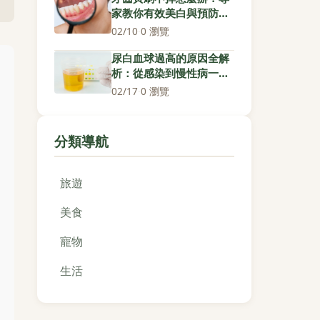
家教你有效美白與預防對
策
02/10
·
0 瀏覽
尿白血球過高的原因全解
析：從感染到慢性病一次
搞懂
02/17
·
0 瀏覽
分類導航
旅遊
美食
寵物
生活