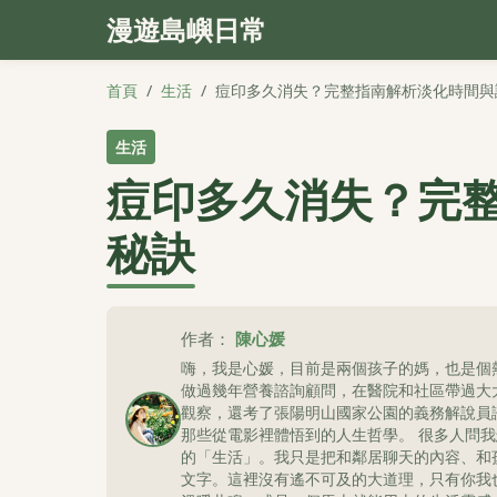
漫遊島嶼日常
首頁
/
生活
/
痘印多久消失？完整指南解析淡化時間與
生活
痘印多久消失？完
秘訣
作者：
陳心媛
嗨，我是心媛，目前是兩個孩子的媽，也是個
做過幾年營養諮詢顧問，在醫院和社區帶過大
觀察，還考了張陽明山國家公園的義務解說員
那些從電影裡體悟到的人生哲學。 很多人問
的「生活」。我只是把和鄰居聊天的內容、和
文字。這裡沒有遙不可及的大道理，只有你我