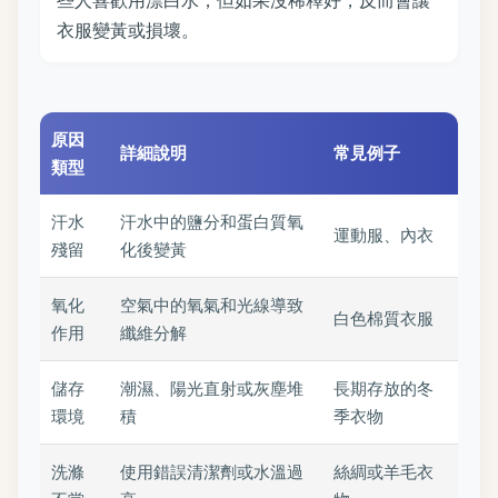
些人喜歡用漂白水，但如果沒稀釋好，反而會讓
衣服變黃或損壞。
原因
詳細說明
常見例子
類型
汗水
汗水中的鹽分和蛋白質氧
運動服、內衣
殘留
化後變黃
氧化
空氣中的氧氣和光線導致
白色棉質衣服
作用
纖維分解
儲存
潮濕、陽光直射或灰塵堆
長期存放的冬
環境
積
季衣物
洗滌
使用錯誤清潔劑或水溫過
絲綢或羊毛衣