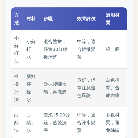
方
適用材
材料
步驟
效果評價
法
質
小
小蘇
混合塗抹，
中等，適
蘇
打、
靜置30分鐘
合輕微變
棉、麻
打
水
後清洗
黃
法
檸
新鮮
良好，但
白色棉
檬
檸
塗抹後曬太
需注意褪
質、合
汁
檬、
陽，再洗滌
色風險
成纖維
法
水
白
白
浸泡15-20分
中等，適
多數材
醋
醋、
鐘，然後洗
合汗水變
質，避
法
水
淨
黃
免絲綢