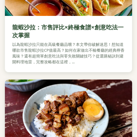
龍蝦沙拉：市售評比×終極食譜×創意吃法一
次掌握
以為龍蝦沙拉只能在高級餐廳品嚐？本文帶你破解迷思！想知道
哪款市售龍蝦沙拉CP值最高？如何在家做出不輸餐廳的經典檸香
風味？還有超簡單創意吃法與零失敗關鍵技巧？從選購秘訣到避
開料理地雷，完整攻略都在這裡，...