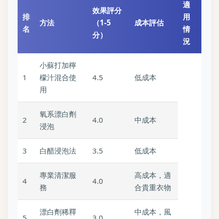
適
效果評分
排
用
方法
（1-5
成本評估
名
情
分）
況
小蘇打加檸
1
檬汁混合使
4.5
低成本
用
氧系漂白劑
2
4.0
中成本
浸泡
3
白醋浸泡法
3.5
低成本
專業清潔服
高成本，適
4
4.0
務
合貴重衣物
漂白劑稀釋
中成本，風
5
3.0