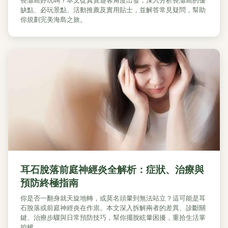
長灘島好玩嗎？本文從真實遊客角度出發，深入分析長灘島的優
缺點、必玩景點、活動推薦及實用貼士，並解答常見疑問，幫助
你規劃完美海島之旅。
耳石脫落前庭神經炎全解析：症狀、治療與
預防終極指南
你是否一翻身就天旋地轉，或莫名頭暈到無法站立？這可能是耳
石脫落或前庭神經炎在作祟。本文深入拆解兩者的差異、診斷關
鍵、治療步驟與日常預防技巧，幫你擺脫眩暈困擾，重拾生活掌
控權。