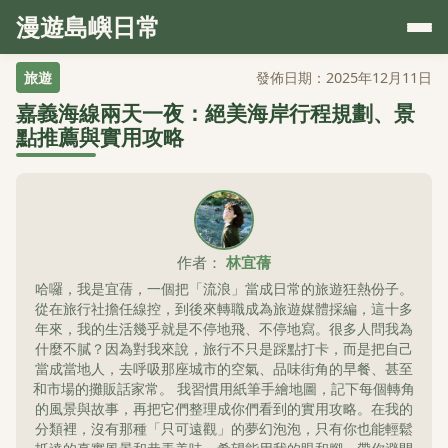
漫遊島嶼日常
旅遊
發佈日期：2025年12月11日
嘉義海線兩天一夜：絕美海岸行程規劃、景
點推薦與實用攻略
作者：
林宜蒨
哈囉，我是宜蒨，一個把「流浪」當成日常的旅遊狂熱份子。
從在旅行社擔任線控，到後來轉職成為旅遊媒體採編，這十多
年來，我的生活幾乎就是不停地飛、不停地寫。很多人問我為
什麼不膩？因為對我來說，旅行不只是踩點打卡，而是把自己
當成當地人，去呼吸那座城市的空氣、品味街角的早餐、甚至
和市場的攤販話家常。 我習慣用紙筆手繪地圖，記下每個轉角
的風景與故事，再把它們整理成你們看到的實用攻略。在我的
分類裡，沒有那種「只可遠觀」的夢幻泡泡，只有你也能輕鬆