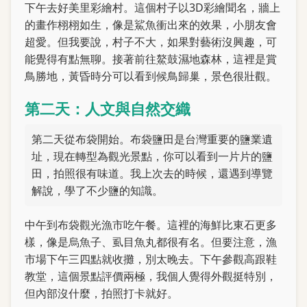
下午去好美里彩繪村。這個村子以3D彩繪聞名，牆上
的畫作栩栩如生，像是鯊魚衝出來的效果，小朋友會
超愛。但我要說，村子不大，如果對藝術沒興趣，可
能覺得有點無聊。接著前往鰲鼓濕地森林，這裡是賞
鳥勝地，黃昏時分可以看到候鳥歸巢，景色很壯觀。
第二天：人文與自然交織
第二天從布袋開始。布袋鹽田是台灣重要的鹽業遺
址，現在轉型為觀光景點，你可以看到一片片的鹽
田，拍照很有味道。我上次去的時候，還遇到導覽
解說，學了不少鹽的知識。
中午到布袋觀光漁市吃午餐。這裡的海鮮比東石更多
樣，像是烏魚子、虱目魚丸都很有名。但要注意，漁
市場下午三四點就收攤，別太晚去。下午參觀高跟鞋
教堂，這個景點評價兩極，我個人覺得外觀挺特別，
但內部沒什麼，拍照打卡就好。