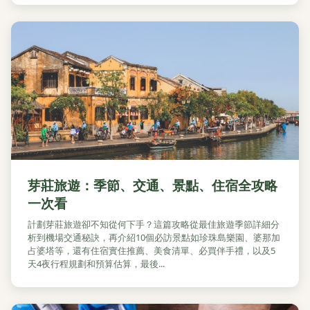
芽莊旅遊：季節、交通、景點、住宿全攻略
一次看
計劃芽莊旅遊卻不知從何下手？這篇攻略從最佳旅遊季節詳細分
析到機場交通秘訣，再介紹10個必訪景點如珍珠島樂園、婆那加
占婆塔等，還有住宿實住推薦、美食清單、必買伴手禮，以及5
天4夜行程規劃和預算估算，最後...