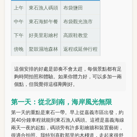
上午
東石漁人碼頭
布袋鹽田
中午
東石海鮮午餐
布袋觀光漁市
下午
好美里彩繪村
高跟鞋教堂
傍晚
鰲鼓濕地森林
返程或延伸行程
這個安排的好處是節奏不會太趕，每個景點都有足
夠時間拍照和體驗。如果你體力好，可以多加一兩
個點，但我覺得這樣剛剛好。
第一天：從北到南，海岸風光無限
第一天的重點是東石一帶。早上從嘉義市區出發，約
莫40分鐘車程就能到東石漁人碼頭。這裡是嘉義海線
兩天一夜的起點，碼頭旁有許多彩繪牆和裝置藝術，
很適合拍照。我特別喜歡那里的木棧道，走起來很舒