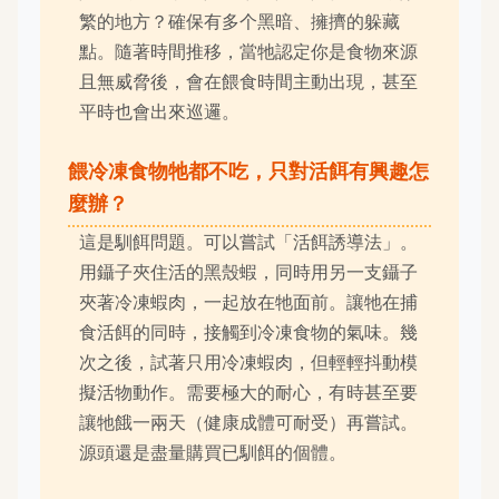
繁的地方？確保有多个黑暗、擁擠的躲藏
點。隨著時間推移，當牠認定你是食物來源
且無威脅後，會在餵食時間主動出現，甚至
平時也會出來巡邏。
餵冷凍食物牠都不吃，只對活餌有興趣怎
麼辦？
這是馴餌問題。可以嘗試「活餌誘導法」。
用鑷子夾住活的黑殼蝦，同時用另一支鑷子
夾著冷凍蝦肉，一起放在牠面前。讓牠在捕
食活餌的同時，接觸到冷凍食物的氣味。幾
次之後，試著只用冷凍蝦肉，但輕輕抖動模
擬活物動作。需要極大的耐心，有時甚至要
讓牠餓一兩天（健康成體可耐受）再嘗試。
源頭還是盡量購買已馴餌的個體。