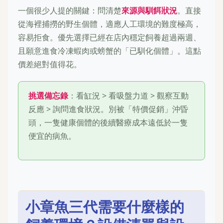
一個很少人提的關鍵：問清楚
來源與馴餌狀況
。直接
從海裡捕撈的野生個體，適應人工環境的難度極高，
容易拒食。優先選擇已經在店內穩定飼養超過兩週、
且願意進食冷凍蝦肉或螃蟹的「已馴化個體」。這點
價差絕對值得花。
挑選備忘錄
：看缸況 > 看吸盤力道 > 觀察互動
反應 > 詢問進食狀況。別被「特價促銷」沖昏
頭，一隻健康個體的後續醫療成本遠低於一隻
便宜的病魚。
小章魚三代需要什麼樣的