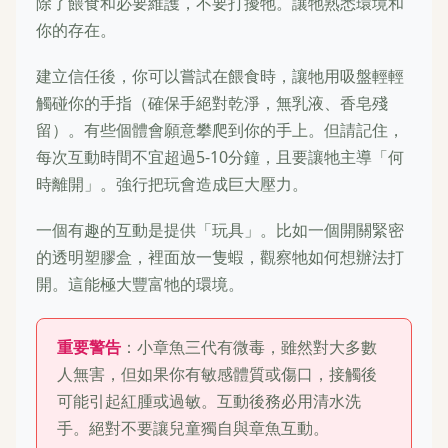
除了餵食和必要維護，不要打擾牠。讓牠熟悉環境和
你的存在。
建立信任後，你可以嘗試在餵食時，讓牠用吸盤輕輕
觸碰你的手指（確保手絕對乾淨，無乳液、香皂殘
留）。有些個體會願意攀爬到你的手上。但請記住，
每次互動時間不宜超過5-10分鐘，且要讓牠主導「何
時離開」。強行把玩會造成巨大壓力。
一個有趣的互動是提供「玩具」。比如一個開關緊密
的透明塑膠盒，裡面放一隻蝦，觀察牠如何想辦法打
開。這能極大豐富牠的環境。
重要警告
：小章魚三代有微毒，雖然對大多數
人無害，但如果你有敏感體質或傷口，接觸後
可能引起紅腫或過敏。互動後務必用清水洗
手。絕對不要讓兒童獨自與章魚互動。