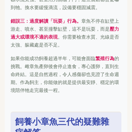
到牠。換水要緩慢滴流，設備要穩固減震。
錯誤三：過度解讀「玩耍」行為。
章魚不停在缸壁上
游走、噴水、甚至撞擊缸壁，這不是玩耍，而是
壓力
過大或環境不適的表現
。你需要檢查水質、光線是否
太強、躲藏處是否不足。
如果你能成功飼養超過半年，可能會面臨
繁殖行為
的
挑戰。雌章魚產卵後會停止進食，專心護卵，直到生
命終結。這是自然過程，令人感傷卻也見證了生命週
期。作為飼主，你能做的就是提供最安靜、穩定的環
境陪伴牠走完最後一程。
飼養小章魚三代的疑難雜