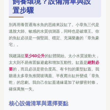
飼養環境？設備清單與設
置步驟
別再用養普通海水魚的思維來設缸了。小章魚三代是
逃脫大師、敏感的水質偵測器，同時也是破壞王。你
的魚缸必須是一個堅固、穩定、充滿樂趣的「章魚豪
宅」。
我建議從
至少60公升
的缸體開始。太小水質波動大，
太大則不易佈置躲避處和增加互動性。缸蓋是
絕對必
要
的，而且必須是密合度高、有卡扣的重型缸蓋。我
聽過太多章魚推開玻璃蓋、半夜爬出缸外變成「章魚
乾」的悲劇。我自己在缸蓋邊緣還加了矽膠密封條，
確保萬無一失。
核心設備清單與選擇要點