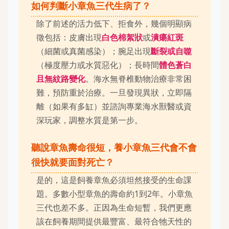
如何判斷小章魚三代生病了？
除了前述的活力低下、拒食外，幾個明顯病
徵包括：皮膚出現
白色棉絮狀
或
潰瘍紅斑
（細菌或真菌感染）；腕足出現
斷裂或自噬
（極度壓力或水質惡化）；長時間
體色蒼白
且無紋路變化
。海水無脊椎動物治療非常困
難，預防重於治療。一旦發現異狀，立即隔
離（如果有多缸）並諮詢專業海水獸醫或資
深玩家，調整水質是第一步。
聽說章魚壽命很短，養小章魚三代會不會
很快就要面對死亡？
是的，這是飼養章魚必須坦然接受的生命課
題。多數小型章魚的壽命約1到2年。小章魚
三代也差不多。正因為生命短暫，我們更應
該在飼養期間提供最豐富、最符合牠天性的