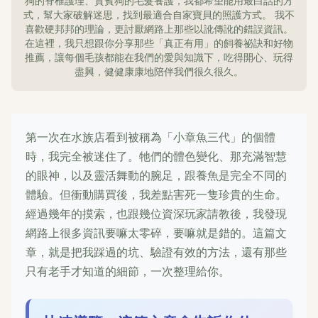
狗的脊椎護理、貴賓狗的毛髮養護，我都希望能用最白話的方
式，幫大家破解迷思，找到最適合自家寶貝的照護方式。 我不
喜歡硬邦邦的理論，更討厭網路上那些以訛傳訛的錯誤資訊。
在這裡，我只想跟你分享那些「真正有用」的飼養祕訣和好物
推薦，讓每個毛孩都能在我們的愛與知識下，吃得開心、玩得
盡興，健健康康地陪伴我們很久很久。
第一次在水族店看到被稱為「小章魚三代」的個體
時，我完全被迷住了。牠們的體色變化、那充滿智慧
的眼神，以及靈活舞動的腕足，跟養魚是完全不同的
體驗。但衝動購買後，我差點害死一隻珍貴的生命。
經過幾年的摸索，也跟幾位資深玩家請教後，我發現
網路上很多資訊要嘛太零碎，要嘛就是錯的。這篇文
章，就是把我踩過的坑、驗證有效的方法，還有那些
只有老手才知道的細節，一次整理給你。