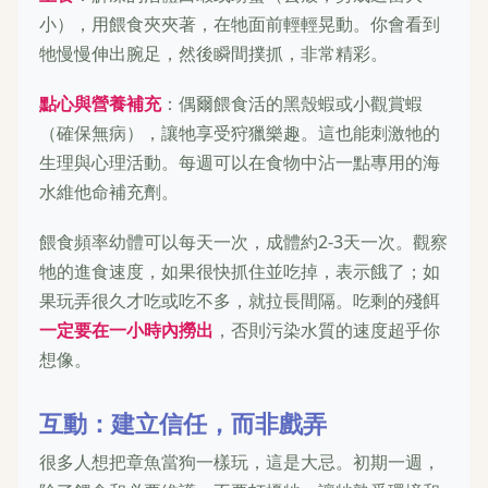
小），用餵食夾夾著，在牠面前輕輕晃動。你會看到
牠慢慢伸出腕足，然後瞬間撲抓，非常精彩。
點心與營養補充
：偶爾餵食活的黑殼蝦或小觀賞蝦
（確保無病），讓牠享受狩獵樂趣。這也能刺激牠的
生理與心理活動。每週可以在食物中沾一點專用的海
水維他命補充劑。
餵食頻率幼體可以每天一次，成體約2-3天一次。觀察
牠的進食速度，如果很快抓住並吃掉，表示餓了；如
果玩弄很久才吃或吃不多，就拉長間隔。吃剩的殘餌
一定要在一小時內撈出
，否則污染水質的速度超乎你
想像。
互動：建立信任，而非戲弄
很多人想把章魚當狗一樣玩，這是大忌。初期一週，