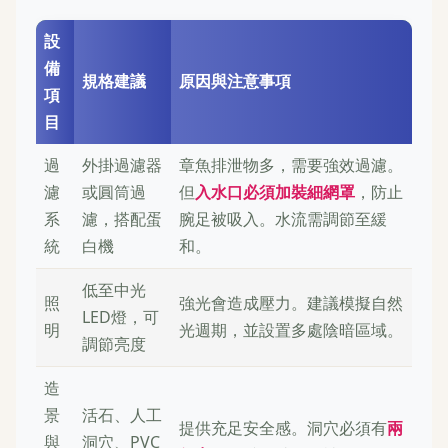
設
備
規格建議
原因與注意事項
項
目
過
外掛過濾器
章魚排泄物多，需要強效過濾。
濾
或圓筒過
但
入水口必須加裝細網罩
，防止
系
濾，搭配蛋
腕足被吸入。水流需調節至緩
統
白機
和。
低至中光
照
強光會造成壓力。建議模擬自然
LED燈，可
明
光週期，並設置多處陰暗區域。
調節亮度
造
景
活石、人工
提供充足安全感。洞穴必須有
兩
與
洞穴、PVC