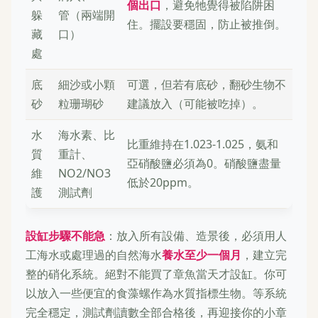
個出口
，避免牠覺得被陷阱困
躲
管（兩端開
住。擺設要穩固，防止被推倒。
藏
口）
處
底
細沙或小顆
可選，但若有底砂，翻砂生物不
砂
粒珊瑚砂
建議放入（可能被吃掉）。
水
海水素、比
比重維持在1.023-1.025，氨和
質
重計、
亞硝酸鹽必須為0。硝酸鹽盡量
維
NO2/NO3
低於20ppm。
護
測試劑
設缸步驟不能急
：放入所有設備、造景後，必須用人
工海水或處理過的自然海水
養水至少一個月
，建立完
整的硝化系統。絕對不能買了章魚當天才設缸。你可
以放入一些便宜的食藻螺作為水質指標生物。等系統
完全穩定，測試劑讀數全部合格後，再迎接你的小章