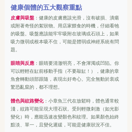
健康個體的五大觀察重點
皮膚與吸盤
：健康的皮膚應該光滑，沒有破損、潰瘍
或附著奇怪的絮狀物。用店家餵食的時機，仔細看牠
的吸盤。吸盤應該能牢牢吸附在玻璃或石頭上，如果
吸力微弱或根本吸不住，可能是體弱或神經系統有問
題。
眼睛與反應
：眼睛要清澈明亮，不會渾濁或凹陷。你
可以輕輕在缸前移動手指（不要敲缸！），健康的章
魚會轉動頭部跟隨，表現出好奇心。完全無動於衷或
驚恐亂竄的，都不理想。
體色與紋路變化
：小章魚三代在放鬆時，體色通常較
淺，紋路可能呈現大理石狀。受到輕微刺激（如光影
變化）時，應能迅速改變顏色和紋理。如果顏色始終
黯淡、單一，且變化遲緩，可能是健康狀況不佳。