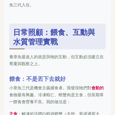
魚三代入住。
日常照顧：餵食、互動與
水質管理實戰
養章魚最迷人的就是與牠的互動，但互動必須建立在
尊重與觀察之上。
餵食：不是丟下去就好
小章魚三代是機會主義捕食者。我發現牠們對
會動的
食物最有興趣。冷凍蝦仁、螃蟹肉是主食，但長期單
一餵食會營養不良。我的做法是：
主食
：解凍的活體白蝦或螃蟹（去殼，剪成適當大