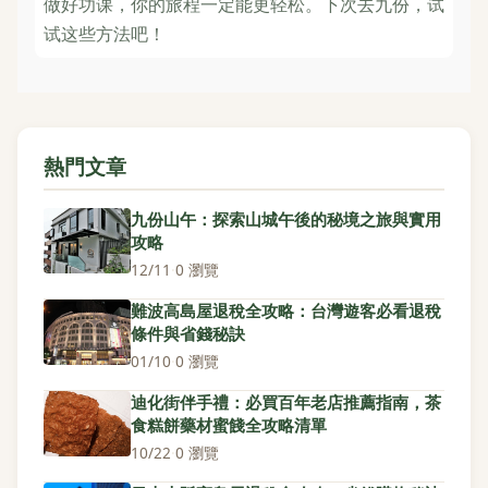
做好功课，你的旅程一定能更轻松。下次去九份，试
试这些方法吧！
熱門文章
九份山午：探索山城午後的秘境之旅與實用
攻略
12/11
·
0 瀏覽
難波高島屋退稅全攻略：台灣遊客必看退稅
條件與省錢秘訣
01/10
·
0 瀏覽
迪化街伴手禮：必買百年老店推薦指南，茶
食糕餅藥材蜜餞全攻略清單
10/22
·
0 瀏覽