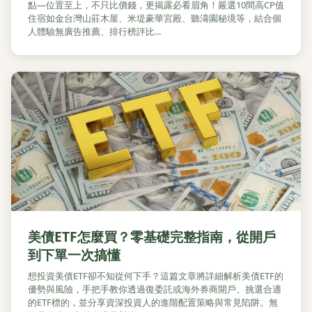
點—位置至上，不只比價錢，更揭露必看眉角！嚴選10間高CP值
住宿如金台灣山莊木屋、米堤豪華宮殿、聽濤園秘境等，結合個
人體驗無廣告推薦、排行榜評比...
美債ETF怎麼買？零基礎完整指南，從開戶
到下單一次搞懂
想投資美債ETF卻不知從何下手？這篇文章將詳細解析美債ETF的
優勢與風險，手把手教你透過復委託或海外券商開戶、挑選合適
的ETF標的，並分享資深投資人的進階配置策略與常見陷阱。無