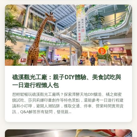
礁溪觀光工廠：親子DIY體驗、美食試吃與
一日遊行程懶人包
想輕鬆暢玩礁溪觀光工廠嗎？探索潭酵天地DIY釀造、橘之鄉蜜
餞試吃、莎貝莉娜印畫創作等特色景點，還能參考一日遊行程建
議和小叮嚀，避開人潮陷阱，獲取交通、停車、營業時間實用資
訊，Q&A解答所有疑問，發現親...