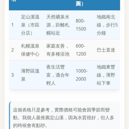
圓）
定山溪溫
天然礦泉水
地鐵南北
800-
1
泉（市區
源，距離札
線，步行5
1500
分店）
幌站近
分鐘
札幌溫泉
家庭友善，
600-
2
巴士直達
保健中心
有多種浴池
1200
夜生活豐
地鐵東豐
薄野區溫
1000-
3
富，適合年
線，薄野
泉
2000
輕人
站下車
這個表格只是參考，實際價格可能會因季節而變
動。我個人最推薦定山溪，因為水質很好，但人多
的時候會有點吵。