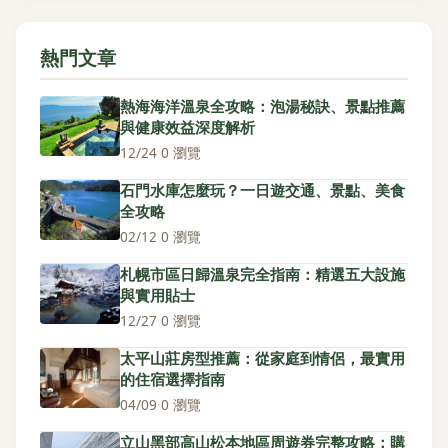
熱門文章
熱海海洋溫泉全攻略：泡湯秘訣、景點推薦
與健康效益深度解析
12/24
·
0 瀏覽
石門水庫怎麼玩？一日遊交通、景點、美食
全攻略
02/12
·
0 瀏覽
札幌市區日歸溫泉完全指南：精選五大設施
與實用貼士
12/27
·
0 瀏覽
太平山莊房型推薦：從家庭到情侶，最實用
的住宿選擇指南
04/09
·
0 瀏覽
立山黑部高山松本地區周遊券完整攻略：購