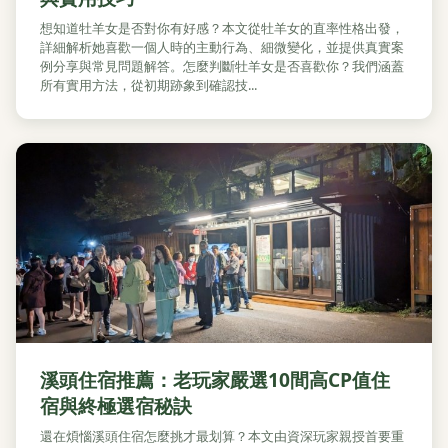
想知道牡羊女是否對你有好感？本文從牡羊女的直率性格出發，
詳細解析她喜歡一個人時的主動行為、細微變化，並提供真實案
例分享與常見問題解答。怎麼判斷牡羊女是否喜歡你？我們涵蓋
所有實用方法，從初期跡象到確認技...
溪頭住宿推薦：老玩家嚴選10間高CP值住
宿與終極選宿秘訣
還在煩惱溪頭住宿怎麼挑才最划算？本文由資深玩家親授首要重