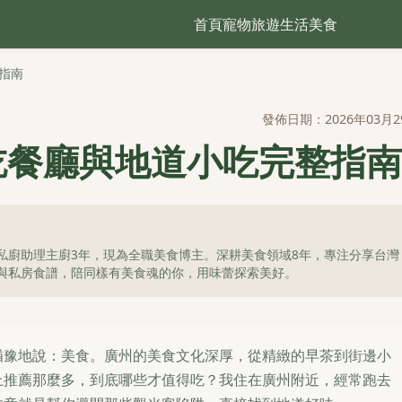
首頁
寵物
旅遊
生活
美食
指南
發佈日期：2026年03月2
吃餐廳與地道小吃完整指南
私廚助理主廚3年，現為全職美食博主。深耕美食領域8年，專注分享台灣
與私房食譜，陪同樣有美食魂的你，用味蕾探索美好。
猶豫地說：美食。廣州的美食文化深厚，從精緻的早茶到街邊小
上推薦那麼多，到底哪些才值得吃？我住在廣州附近，經常跑去