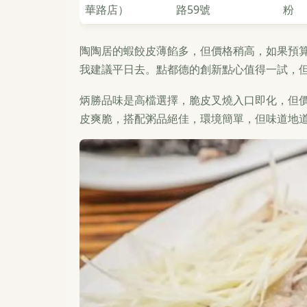
華路店）
路59號
粉
陶陶居的蝦餃皮薄餡多，但價格稍高，如果預
我建議平日去。點都德的創新點心值得一試，
炳勝品味是高檔選擇，脆皮叉燒入口即化，但
皮爽脆，搭配粥品絕佳，環境簡單，但味道地