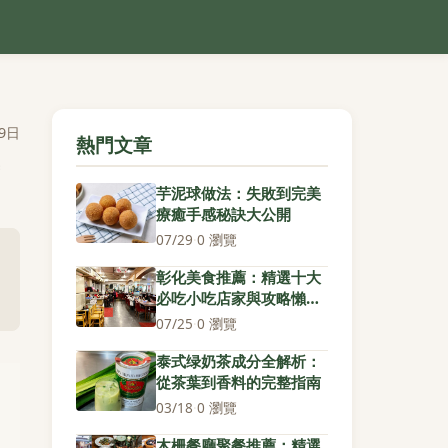
9日
熱門文章
芋泥球做法：失敗到完美
療癒手感秘訣大公開
07/29
·
0 瀏覽
彰化美食推薦：精選十大
必吃小吃店家與攻略懶人
包
07/25
·
0 瀏覽
泰式绿奶茶成分全解析：
從茶葉到香料的完整指南
03/18
·
0 瀏覽
木柵餐廳聚餐推薦：精選