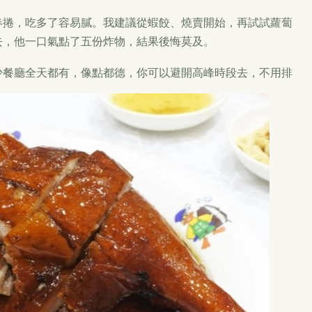
春捲，吃多了容易膩。我建議從蝦餃、燒賣開始，再試試蘿蔔
去，他一口氣點了五份炸物，結果後悔莫及。
少餐廳全天都有，像點都德，你可以避開高峰時段去，不用排