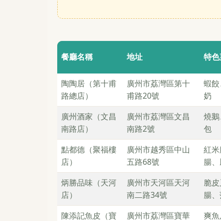
餐廳名稱
地址
特色
陶陶居（第十甫
廣州市荔灣區第十
蝦餃
路總店）
甫路20號
奶
廣州酒家（文昌
廣州市荔灣區文昌
燒鵝
南路店）
南路2號
包
點都德（聚福樓
廣州市越秀區中山
紅米
店）
五路68號
腸、
炳勝品味（天河
廣州市天河區天河
脆皮
店）
南二路34號
腸、
陳添記魚皮（寶
廣州市荔灣區寶華
爽魚