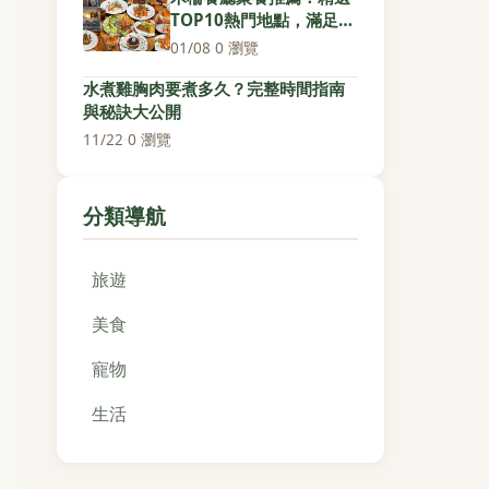
TOP10熱門地點，滿足各
種聚會需求
01/08
·
0 瀏覽
水煮雞胸肉要煮多久？完整時間指南
與秘訣大公開
11/22
·
0 瀏覽
分類導航
旅遊
美食
寵物
生活