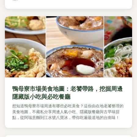
鴨母寮市場美食地圖：老饕帶路，挖掘周邊
隱藏版小吃與必吃餐廳
想知道鴨母寮市場周邊有哪些必吃美食？這份由在地老饕整理的
美食地圖，不藏私分享周邊人氣小吃、隱藏版餐廳與古早味甜
點，從阿瑞意麵到江水號八寶冰，帶你吃遍最道地的台南味！