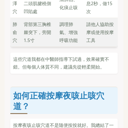
澤
二頭肌腱橈側
息2秒，做15
化痰止咳
穴
凹陷處
次
肺
背部第三胸椎
調理肺
請他人協助按
俞
棘突下，旁開
氣、增強
摩或使用按摩
穴
1.5寸
呼吸功能
工具
這些穴道我都在中醫師指導下試過，效果確實不
錯。但每個人体質不同，建議先從輕柔開始。
如何正確按摩夜咳止咳穴
道？
按摩夜咳止咳穴道不是隨便按按就好。我總結了一