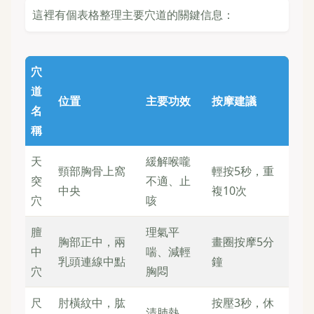
這裡有個表格整理主要穴道的關鍵信息：
穴
道
位置
主要功效
按摩建議
名
稱
天
緩解喉嚨
頸部胸骨上窩
輕按5秒，重
突
不適、止
中央
複10次
穴
咳
膻
理氣平
胸部正中，兩
畫圈按摩5分
中
喘、減輕
乳頭連線中點
鐘
穴
胸悶
尺
肘橫紋中，肱
按壓3秒，休
清肺熱、