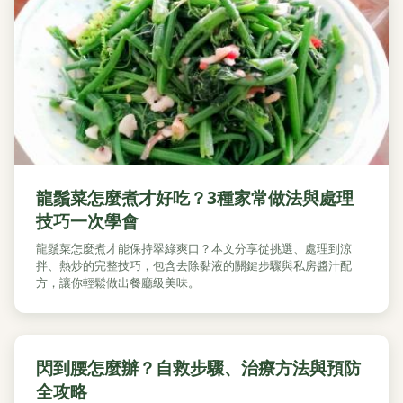
龍鬚菜怎麼煮才好吃？3種家常做法與處理
技巧一次學會
龍鬚菜怎麼煮才能保持翠綠爽口？本文分享從挑選、處理到涼
拌、熱炒的完整技巧，包含去除黏液的關鍵步驟與私房醬汁配
方，讓你輕鬆做出餐廳級美味。
閃到腰怎麼辦？自救步驟、治療方法與預防
全攻略