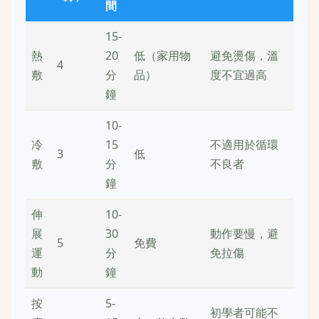
間
15-
熱
20
低（家用物
避免燙傷，溫
4
敷
分
品）
度不宜過高
鐘
10-
冷
15
不適用於循環
3
低
敷
分
不良者
鐘
伸
10-
展
30
動作要慢，避
5
免費
運
分
免拉傷
動
鐘
按
5-
初學者可能不