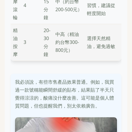
摩
15
中（約台幣
4
習慣，建議從
滾
分
200-500元）
輕度開始
輪
鐘
精
20-
中高（精油
油
30
選擇天然精
3
約台幣300-
按
分
油，避免過敏
800元）
摩
鐘
我必須說，有些市售產品效果普通。例如，我買
過一款號稱能瞬間舒緩的貼布，結果貼了半天只
覺得涼涼的，酸痛沒什麼改善。這可能是個人體
質問題，但也提醒我們，別太依賴廣告。