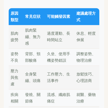
原因
建議處理方
常見症狀
可能觸發因素
類型
式
肌肉緊
肌肉
過度運動、長
休息、輕度
繃、無力
疲勞
時間站立
伸展
感
姿勢
背部、頸
久坐、使用手
調整姿勢、
不良
部酸痛
機姿勢錯誤
物理治療
壓力
全身緊
工作壓力、生
放鬆技巧、
與焦
繃、頭痛
活事件
心理諮商
慮
疾病
發燒、關
流感、纖維肌
就醫、藥物
相關
節痛
痛症
治療