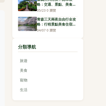
略：交通、景點、美食完
整懶人包
05/23
·
0 瀏覽
青森三天兩夜自由行全攻
略：行程景點美食住宿一
次掌握
04/07
·
0 瀏覽
分類導航
旅遊
美食
寵物
生活