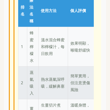
療
排
法
使用方法
個人評價
名
名
稱
蜂
蜜
溫水混合蜂蜜
效果明顯，
1
檸
和檸檬汁，每
喉嚨舒緩快
檬
日飲用
水
蒸
簡單實用，
氣
熱水蒸氣深呼
2
但注意燙傷
吸
吸，緩解鼻塞
風險
入
生薑切片煮
溫暖身體，
薑