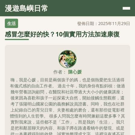
漫遊島嶼日常
生活
發佈日期：2025年11月29日
感冒怎麼好的快？10個實用方法加速康復
作者：
陳心媛
嗨，我是心媛，目前是兩個孩子的媽，也是個熱愛把生活過得
有儀式感的自由工作者。 過去十年，我的身份有點斜槓：做過
幾年營養諮詢顧問，在醫院和社區帶過大大小小的健康講座；
後來因為喜歡和孩子一起探索大自然，開始接觸生態觀察，還
考了張陽明山國家公園的義務解說員證書。同時，我也在社群
上紀錄自己的育兒日常、夫妻相處的磨合，還有那些從電影裡
體悟到的人生哲學。 很多人問我怎麼有時間兼顧這麼多事？其
實對我來說，這些都不是「工作」，而是我的「生活」。我只
是把和鄰居聊天的內容、和孩子蹲在路邊看蝸牛的發現、或是
從一本書裡得到的啟發，誠實地整理成文字。這裡沒有遙不可