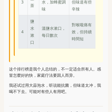
3
水，加蜂蜜調
但味道有些
茶
味
辛辣
鹽
對喉嚨痛有
水
溫鹽水漱口，
4
效，但持續
漱
每日數次
時間短
口
这个排行榜是我个人总结的，不一定适合所有人。感
冒怎麼好的快，家庭疗法要因人而异。
我还试过用大蒜泡水，听说能抗菌，但味道太冲，我
喝不下去。可能对有些人有用吧。