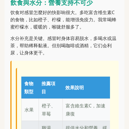
飲食與水分：營養支持不可少
饮食对感冒怎麼好的快影响很大。多吃富含维生素C
的食物，比如橙子、柠檬，能增强免疫力。我常喝蜂
蜜柠檬水，暖暖的，喉咙舒服多了。
水分补充是关键。感冒时身体容易脱水，多喝水或温
茶，帮助稀释黏液。但别喝咖啡或酒精，它们会利
尿，让身体更干。
食物
推薦項
效果說明
類型
目
橙子、
富含維生素C，加速
水果
草莓
康復
雞湯、
提供水分和營養，緩