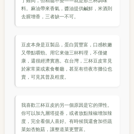
了雞肉，但精髓不變——就是那三杯調味
料。麻油帶來香氣，醬油提供鹹鮮，米酒則
去腥增香，三者缺一不可。
豆皮本身是豆製品，蛋白質豐富，口感軟嫩
又帶點嚼勁。用它來做三杯料理，不僅健
康，還很經濟實惠。在台灣，三杯豆皮常見
於家常菜或素食餐廳，甚至有些夜市攤位也
賣，可見其普及程度。
我喜歡三杯豆皮的另一個原因是它的彈性。
你可以加九層塔提香，或者放點辣椒增加辣
度，完全看個人喜好。有時候我還會加些蔬
菜如杏鮑菇，讓整道菜更豐富。