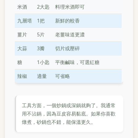
米酒
2大匙
料理米酒即可
九層塔
1把
新鮮的較香
薑片
5片
老薑味道更濃
大蒜
3瓣
切片或壓碎
糖
1小匙
平衡鹹味，可選紅糖
辣椒
適量
可省略
工具方面，一個炒鍋或深鍋就夠了。我通常
用不沾鍋，因為豆皮容易黏底。如果你喜歡
燉煮，砂鍋也不錯，能保溫更久。