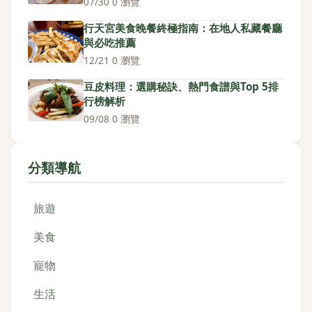
07/30
·
0 瀏覽
行天宮美食晚餐終極指南：在地人私藏餐廳
與必吃推薦
12/21
·
0 瀏覽
豆皮料理：選購秘訣、熱門食譜與Top 5排
行榜解析
09/08
·
0 瀏覽
分類導航
旅遊
美食
寵物
生活