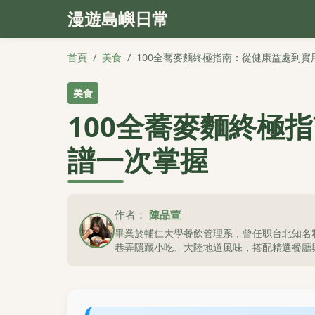
漫遊島嶼日常
首頁
/
美食
/
100全蕎麥麵終極指南：從健康益處到實
美食
100全蕎麥麵終極
譜一次掌握
作者：
陳品萱
畢業於輔仁大學餐飲管理系，曾任职台北知名
巷弄隱藏小吃、大陸地道風味，搭配精選餐廳