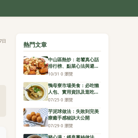
7日
熱門文章
中山區熱炒：老饕真心話
排行榜、點菜心法與避雷
指南
10/31
·
0 瀏覽
鴨母寮市場美食：必吃懶
人包、實用資訊及逛吃秘
訣
07/25
·
0 瀏覽
芋泥球做法：失敗到完美
療癒手感秘訣大公開
07/29
·
0 瀏覽
豬心湯：經典薑絲做法、