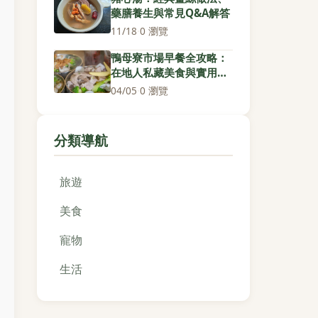
藥膳養生與常見Q&A解答
11/18
·
0 瀏覽
鴨母寮市場早餐全攻略：
在地人私藏美食與實用行
程規劃
04/05
·
0 瀏覽
分類導航
旅遊
美食
寵物
生活