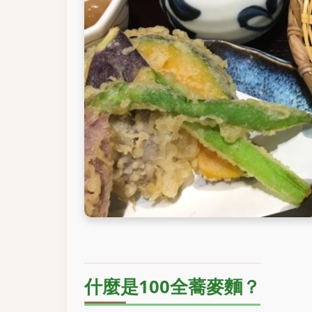
什麼是100全蕎麥麵？