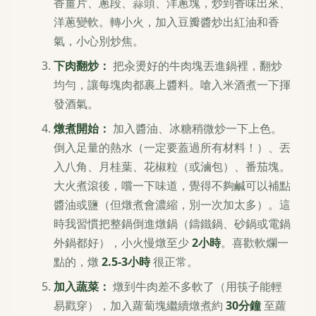
香薑片、蔥段、蒜頭、洋蔥塊，炒到香味出來、
洋蔥變軟。轉小火，加入豆瓣醬炒出紅油和香
氣，小心別炒焦。
下肉翻炒：
把汆燙好的牛肉塊丟進鍋裡，翻炒
均勻，讓每塊肉都裹上醬料。嗆入米酒煮一下揮
發酒氣。
燉煮開始：
加入醬油、冰糖稍微炒一下上色。
倒入足量的熱水（一定要蓋過所有材料！）、丟
入八角、月桂葉、花椒粒（或滷包）、番茄塊。
大火煮滾後，嚐一下味道，覺得不夠鹹可以補點
醬油或鹽（但燉煮會濃縮，別一次加太多）。這
時我習慣把整鍋倒進燉鍋（鑄鐵鍋、砂鍋或電鍋
外鍋都好），小火慢燉至少
2小時
。喜歡軟爛一
點的，燉
2.5-3小時
很正常。
加入蔬菜：
燉到牛肉差不多軟了（用筷子能輕
易戳穿），加入蘿蔔塊繼續燉煮約
30分鐘
至蘿