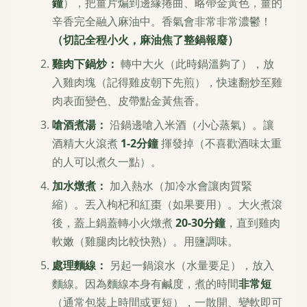
鐘
），把薑片煸到邊緣捲曲、略帶金黃色，薑的
辛香完全融入麻油中。香氣會非常非常濃鬱！
（切記全程小火，麻油焦了整鍋報廢）
雞肉下鍋炒：
轉中大火（此時鍋溫夠了），放
入雞肉塊（記得雞皮朝下先煎），快速翻炒至雞
肉表面變色、皮帶點金黃焦香。
嗆酒煮湯：
沿鍋邊嗆入米酒（小心蒸氣）。讓
酒精大火滾煮
1-2分鐘
揮發掉（不喜歡酒味太重
的人可以煮久一點）。
加水燉煮：
加入熱水（加冷水會讓肉質緊
縮）。丟入枸杞和紅棗（如果要用）。大火煮滾
後，蓋上鍋蓋轉小火燉煮
20-30分鐘
，直到雞肉
軟嫩（雞腿肉比較快熟）。用鹽調味。
處理麵線：
另起一鍋滾水（水量要足），放入
麵線。因為麵線本身有鹹度，煮的時間
非常短
（通常包裝上時間或更短），一散開、變軟即可