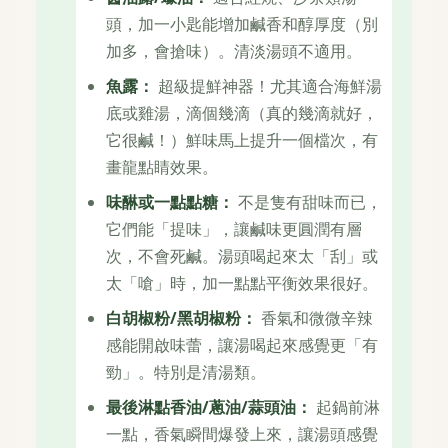
頭，加一小匙能增加鹹香和醇厚度（別
加多，會搶味）。清淡湯頭不適用。
魚露：
超級提鮮神器！尤其適合海鮮湯
底或雞湯，滴個幾滴（真的幾滴就好，
它很鹹！）鮮味馬上提升一個檔次，有
畫龍點睛效果。
味醂或一點點糖：
不是隻有甜味而已，
它們能「提味」，讓鹹味更圓潤有層
次，不會死鹹。湯頭喝起來太「刮」或
太「嗆」時，加一點點平衡效果很好。
白胡椒粉/黑胡椒粉：
香氣和微微辛辣
感能開啟味蕾，讓湯喝起來感覺更「有
勁」。特別是清湯類。
最後淋點香油/蔥油/蒜頭油：
起鍋前淋
一點，香氣瞬間爆發上來，讓湯頭感覺