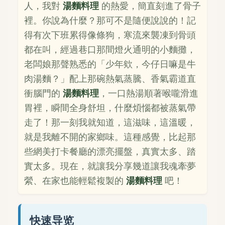
人，我對
湯麵料理
的熱愛，簡直刻進了骨子
裡。你說為什麼？那可不是隨便說說的！記
得有次下班累得像條狗，寒流來襲凍到骨頭
都在叫，經過巷口那間燈火通明的小麵攤，
老闆娘那聲熟悉的「少年欸，今仔日嘛是牛
肉湯麵？」配上那碗熱氣蒸騰、香氣霸道直
衝腦門的
湯麵料理
，一口熱湯順著喉嚨滑進
胃裡，瞬間全身舒坦，什麼煩惱都被蒸氣帶
走了！那一刻我就知道，這滋味，這溫暖，
就是我離不開的家鄉味。這種感覺，比起那
些網美打卡餐廳的漂亮擺盤，真實太多、踏
實太多。現在，就讓我分享幾道讓我魂牽夢
縈、在家也能輕鬆複製的
湯麵料理
吧！
快速导览