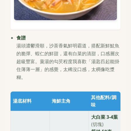
食譜
湯頭濃鬱滑順，沙茶香氣鮮明霸道，搭配新鮮魷魚
的脆彈、蝦仁的鮮甜，還有白菜的清甜，口感層次
超級豐富。羹湯的勾芡程度我喜歡「湯匙舀起能掛
住薄薄一層」的感覺，太稀沒口感，太稠像吃漿
糊。
其他配料/調
湯底材料
海鮮主角
味
大白菜 3-4葉
(切塊)