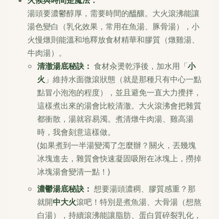
火候與時間是魔法：
湯頭要濃鬱醇厚，需要時間的醞釀。大火滾沸能讓
湯色變白（乳化效果，常用在魚湯、豚骨湯），小
火慢燉則能溫和地釋放食材精華和膠質（燉雞湯、
牛肉湯）。
清澈湯底秘訣：
食材汆燙乾淨後，加水用「
小
火
」維持水面微滾狀態（就是那種只有中心一點
點冒小泡泡的程度），並且避免一直大力攪拌，
這樣煮出來的湯會比較清澈。大火滾沸會把雜質
都衝散，湯就容易濁。煮清燉牛肉湯、雞高湯
時，我會刻意這樣做。
(如果煮到一半湯變濁了怎麼辦？關火，丟幾塊
冰塊進去，雜質會快速凝固吸附在冰塊上，撈掉
冰塊湯會變清一點！)
濃鬱湯底秘訣：
想要湯頭濃稠、膠質感重？那
就開
中大火
滾吧！特別是煮魚湯、大骨湯（想熬
白湯），持續滾沸能讓脂肪、蛋白質碎裂乳化，