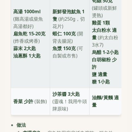
筍絲 50克
(罐頭或新鮮
高湯 1000ml
新鮮發泡魷魚 1
燙熟)
(雞高湯或柴魚
隻
(約250g，切
雞蛋 1顆
高湯都好)
花片)
太白粉水 適
扁魚乾 15-20克
蝦仁 100克
(開
量
(約太白粉
(炸香或烤香)
背去腸泥)
3水7)
蒜末 2大匙
魚漿 150克
(可
烏醋 1-2小匙
油蔥酥 1大匙
自製或市售)
白胡椒粉 少
許
鹽 適量
糖 1小匙
沙茶醬 3大匙
油麵/黃麵 適
香菜 少許
(裝飾)
(靈魂！我用牛頭
量
牌原味)
做法