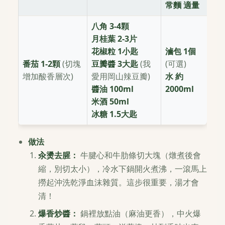
常麵 適量
八角 3-4顆
月桂葉 2-3片
花椒粒 1小匙
滷包 1個
番茄 1-2顆
(切塊
豆瓣醬 3大匙
(我
(可選)
增加酸香層次)
愛用岡山辣豆瓣)
水 約
醬油 100ml
2000ml
米酒 50ml
冰糖 1.5大匙
做法
汆燙去腥：
牛腱心和牛肋條切大塊（燉煮後會
縮，別切太小），冷水下鍋開火煮沸，一滾馬上
撈起沖洗乾淨血沫雜質。這步很重要，湯才會
清！
爆香炒醬：
鍋裡放點油（麻油更香），中火爆