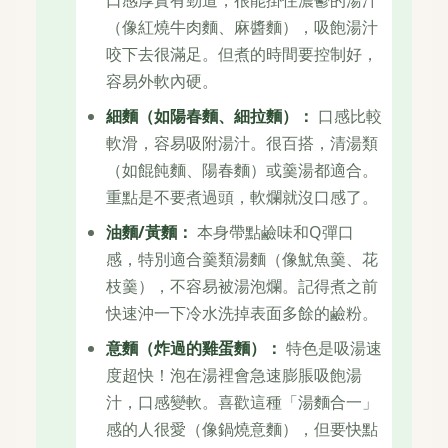
口感厚實有勁道，很能掛住濃鬱的湯汁
（像紅燒牛肉麵、麻醬麵），吸飽湯汁
咬下去很滿足。但煮的時間要控制好，
容易外軟內硬。
細麵（如陽春麵、細拉麵）：
口感比較
軟滑，容易吸附湯汁。很百搭，清湯類
（如餛飩麵、陽春麵）或羹湯都適合。
重點是不要煮過頭，軟爛就沒口感了。
油麵/黃麵：
本身帶點鹼味和Q彈口
感，特別適合羹類湯麵（像魷魚羹、花
枝羹），不容易被湯泡爛。記得煮之前
快速沖一下冷水洗掉表面多餘的鹼粉。
意麵（炸過的雞蛋麵）：
特色是吸湯速
度超快！泡在湯裡會急速膨脹吸飽湯
汁，口感變軟。喜歡這種「湯麵合一」
感的人很愛（像鍋燒意麵），但要快點