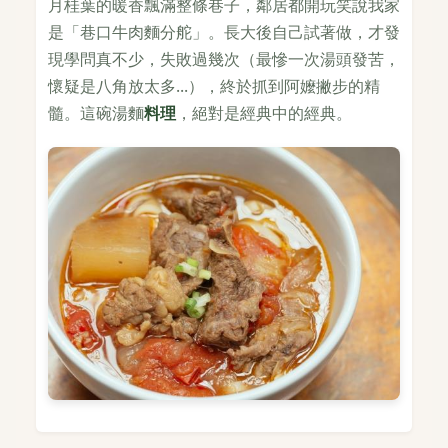
月桂葉的暖香飄滿整條巷子，鄰居都開玩笑說我家
是「巷口牛肉麵分舵」。長大後自己試著做，才發
現學問真不少，失敗過幾次（最慘一次湯頭發苦，
懷疑是八角放太多...），終於抓到阿嬤撇步的精
髓。這碗湯麵
料理
，絕對是經典中的經典。