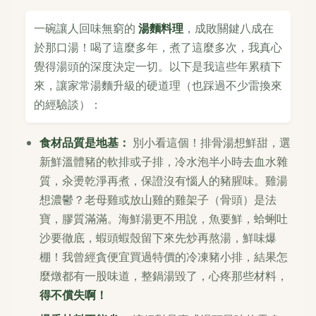
一碗讓人回味無窮的
湯麵料理
，成敗關鍵八成在
於那口湯！喝了這麼多年，煮了這麼多次，我真心
覺得湯頭的深度決定一切。以下是我這些年累積下
來，讓家常湯麵升級的硬道理（也踩過不少雷換來
的經驗談）：
食材品質是地基：
別小看這個！排骨湯想鮮甜，選
新鮮溫體豬的軟排或子排，冷水泡半小時去血水雜
質，汆燙乾淨再煮，保證沒有惱人的豬腥味。雞湯
想濃鬱？老母雞或放山雞的雞架子（骨頭）是法
寶，膠質滿滿。海鮮湯更不用說，魚要鮮，蛤蜊吐
沙要徹底，蝦頭蝦殼留下來先炒再熬湯，鮮味爆
棚！我曾經貪便宜買過特價的冷凍豬小排，結果怎
麼燉都有一股味道，整鍋湯毀了，心疼那些材料，
得不償失啊！