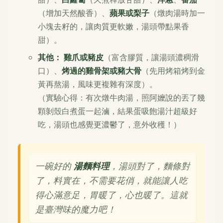
（增加天然酸香）、
蘋果或梨子
（燉肉湯時加一
小塊去籽的，讓肉質更軟嫩，湯頭帶點果香
甜）。
其他：
雞爪或豬皮
（富含膠質，讓湯頭濃稠滑
口）、
烤過的雞骨架或豬大骨
（先用烤箱烤到金
黃再熬湯，風味更複雜有深度）。
（實驗心得：有次燉牛肉湯，照阿嬤說的丟了幾
顆剝殼白煮蛋一起滷，結果蛋吸飽湯汁超級好
吃，湯頭也感覺更濃鬱了，意外收穫！）
一碗好的
湯麵料理
，湯頭對了，麵條對
了，料實在，不需要花俏，就能讓人吃
得心滿意足，胃暖了，心也暖了。這就
是臺灣味的魔力吧！