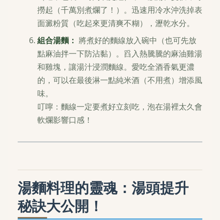
撈起（千萬別煮爛了！）。迅速用冷水沖洗掉表
面澱粉質（吃起來更清爽不糊），瀝乾水分。
組合湯麵：
將煮好的麵線放入碗中（也可先放
點麻油拌一下防沾黏）。舀入熱騰騰的麻油雞湯
和雞塊，讓湯汁浸潤麵線。愛吃全酒香氣更濃
的，可以在最後淋一點純米酒（不用煮）增添風
味。
叮嚀
：麵線一定要煮好立刻吃，泡在湯裡太久會
軟爛影響口感！
湯麵料理的靈魂：湯頭提升
秘訣大公開！