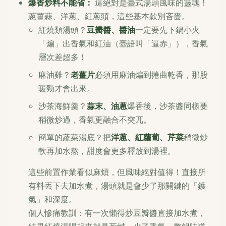
爆香炒料不能省：
這絕對是臺式湯頭風味的靈魂！
蔥薑蒜、洋蔥、紅蔥頭，這些基本款別吝嗇。
紅燒類湯頭？
豆瓣醬、醬油
一定要先下鍋小火
「煸」出香氣和紅油（臺語叫「逼赤」），香氣
層次差超多！
麻油雞？
老薑片
必須用麻油煸到捲曲乾香，那股
暖勁才會出來。
沙茶海鮮羹？
蒜末、油蔥
爆香後，沙茶醬同樣要
稍微炒過，香氣更融合不突兀。
簡單的蔬菜湯底？把
洋蔥、紅蘿蔔、芹菜
稍微炒
軟再加水熬，甜度會更多釋放到湯裡。
這些前置作業看似麻煩，但風味絕對值得！直接所
有料丟下去加水煮，湯頭就是會少了那關鍵的「鑊
氣」和深度。
個人慘痛教訓
：有一次懶得炒豆瓣醬直接加水煮，