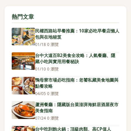
熱門文章
民權西路站早餐推薦：10家必吃早餐店懶人
包與在地秘笈
01/18
·
0 瀏覽
台中大遠百B2美食全攻略：人氣餐廳、隱
藏小吃與實用用餐秘訣
01/10
·
0 瀏覽
鴨母寮市場必吃指南：老饕私藏美食地圖與
點餐攻略
04/05
·
0 瀏覽
蘆洲餐廳：隱藏版台菜澎湃海鮮居酒屋夜市
美食指南
07/24
·
0 瀏覽
台中吃到飽火鍋：頂級肉類、高CP值人