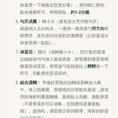
快速燙一下捲曲定型更好看），煮到蝦仁變色、
魷魚捲曲即可，時間很短，
約1-2分鐘
。
勾芡成羹：
轉小火（避免滾太兇沖散勾芡）。
緩緩倒入太白粉水，一邊倒一邊用湯勺
同方向
輕
輕攪拌，直到達到你喜歡的濃稠度（記得羹湯冷
掉會更稠一點點）。
淋蛋花：
關火（或轉最小火）。把打散的蛋液
以細線狀均勻淋入羹湯表面，靜置幾秒讓蛋液稍
微凝固成蛋花，再用湯勺從鍋底往上
輕輕
推一下
即可，別亂攪把蛋花弄碎。
組合湯麵：
準備好燙熟的油麵或黃麵放入碗
中。淋上熱騰騰、香噴噴的沙茶魷魚羹湯，讓澎
湃的海鮮料覆蓋麵條。最後點上烏醋、撒點香菜
（不愛香菜的可以省略，但我覺得是畫龍點
睛）。趁熱吃，感受那沙茶的醇厚、海鮮的鮮甜
在口中交融！