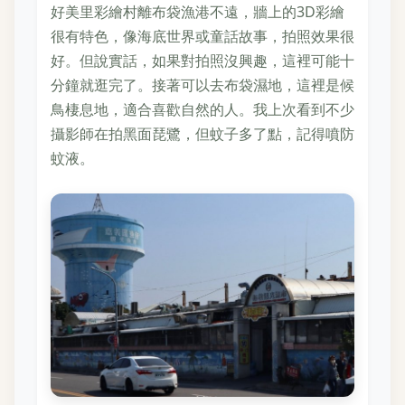
好美里彩繪村離布袋漁港不遠，牆上的3D彩繪
很有特色，像海底世界或童話故事，拍照效果很
好。但說實話，如果對拍照沒興趣，這裡可能十
分鐘就逛完了。接著可以去布袋濕地，這裡是候
鳥棲息地，適合喜歡自然的人。我上次看到不少
攝影師在拍黑面琵鷺，但蚊子多了點，記得噴防
蚊液。