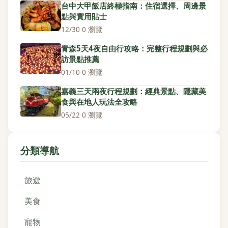
台中大甲飯店終極指南：住宿選擇、周邊景
點與實用貼士
12/30
·
0 瀏覽
青森5天4夜自由行攻略：完整行程規劃與必
訪景點推薦
01/10
·
0 瀏覽
嘉義三天兩夜行程規劃：經典景點、隱藏美
食與在地人玩法全攻略
05/22
·
0 瀏覽
分類導航
旅遊
美食
寵物