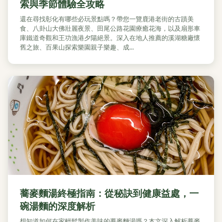
索與季節體驗全攻略
還在尋找彰化有哪些必玩景點嗎？帶您一覽鹿港老街的古蹟美
食、八卦山大佛壯麗夜景、田尾公路花園療癒花海，以及扇形車
庫鐵道奇觀和王功漁港夕陽絕景。深入在地人推薦的溪湖糖廠懷
舊之旅、百果山探索樂園親子樂趣、成...
蕎麥麵湯終極指南：從秘訣到健康益處，一
碗湯麵的深度解析
想知道如何在家輕鬆製作美味的蕎麥麵湯嗎？本文深入解析蕎麥