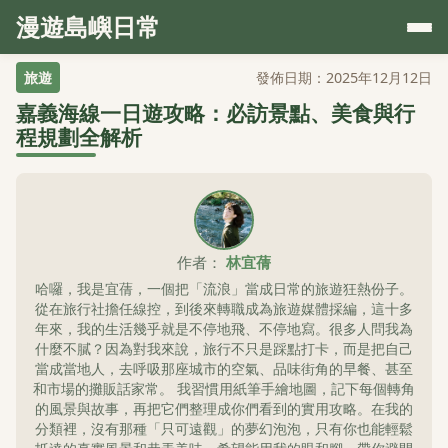
漫遊島嶼日常
旅遊
發佈日期：2025年12月12日
嘉義海線一日遊攻略：必訪景點、美食與行
程規劃全解析
作者：
林宜蒨
哈囉，我是宜蒨，一個把「流浪」當成日常的旅遊狂熱份子。
從在旅行社擔任線控，到後來轉職成為旅遊媒體採編，這十多
年來，我的生活幾乎就是不停地飛、不停地寫。很多人問我為
什麼不膩？因為對我來說，旅行不只是踩點打卡，而是把自己
當成當地人，去呼吸那座城市的空氣、品味街角的早餐、甚至
和市場的攤販話家常。 我習慣用紙筆手繪地圖，記下每個轉角
的風景與故事，再把它們整理成你們看到的實用攻略。在我的
分類裡，沒有那種「只可遠觀」的夢幻泡泡，只有你也能輕鬆