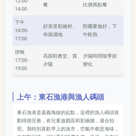
12:00-
餐
比價再點餐
14:00
下午
好美里彩繪村、
防曬要做好，下
14:00-
布袋濕地
午較熱
17:00
傍晚
高跟鞋教堂、賞
夕陽時間隨季節
17:00-
夕陽
變化
19:00
上午：東石漁港與漁人碼頭
東石漁港是嘉義海線的起點，這裡的漁人碼頭規
劃得很完善，有兒童遊戲區和彩繪牆，適合拍
照。我特別喜歡早上的漁市，空氣中都是海味，