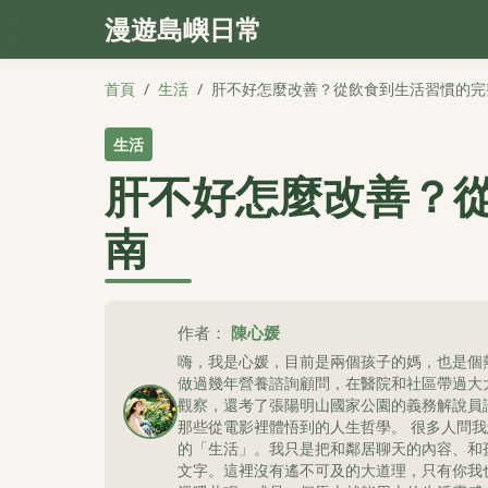
漫遊島嶼日常
首頁
/
生活
/
肝不好怎麼改善？從飲食到生活習慣的完
生活
肝不好怎麼改善？
南
作者：
陳心媛
嗨，我是心媛，目前是兩個孩子的媽，也是個
做過幾年營養諮詢顧問，在醫院和社區帶過大
觀察，還考了張陽明山國家公園的義務解說員
那些從電影裡體悟到的人生哲學。 很多人問
的「生活」。我只是把和鄰居聊天的內容、和
文字。這裡沒有遙不可及的大道理，只有你我