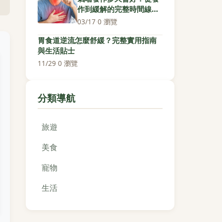
作到緩解的完整時間線與
關鍵處理步驟
03/17
·
0 瀏覽
胃食道逆流怎麼舒緩？完整實用指南
與生活貼士
11/29
·
0 瀏覽
分類導航
旅遊
美食
寵物
生活