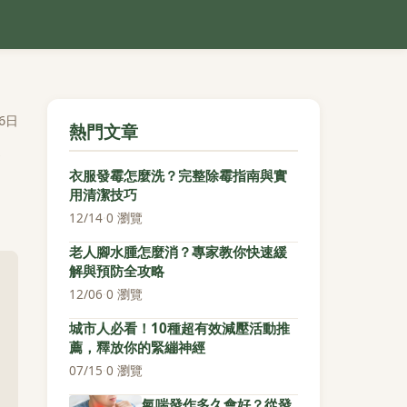
6日
熱門文章
衣服發霉怎麼洗？完整除霉指南與實
用清潔技巧
12/14
·
0 瀏覽
老人腳水腫怎麼消？專家教你快速緩
解與預防全攻略
12/06
·
0 瀏覽
城市人必看！10種超有效減壓活動推
薦，釋放你的緊繃神經
07/15
·
0 瀏覽
氣喘發作多久會好？從發