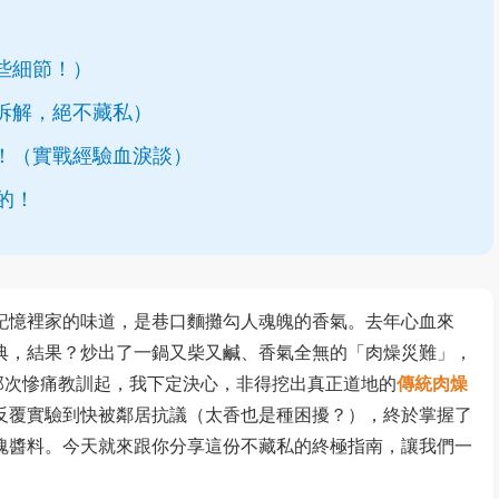
些細節！）
拆解，絕不藏私）
！（實戰經驗血淚談）
的！
記憶裡家的味道，是巷口麵攤勾人魂魄的香氣。去年心血來
典，結果？炒出了一鍋又柴又鹹、香氣全無的「肉燥災難」，
從那次慘痛教訓起，我下定決心，非得挖出真正道地的
傳統肉燥
反覆實驗到快被鄰居抗議（太香也是種困擾？），終於掌握了
魂醬料。今天就來跟你分享這份不藏私的終極指南，讓我們一