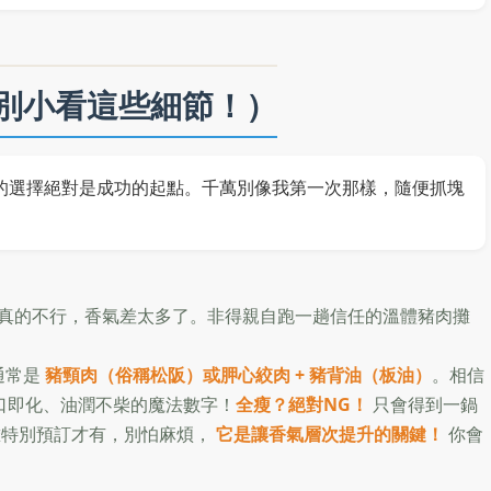
別小看這些細節！）
的選擇絕對是成功的起點。千萬別像我第一次那樣，隨便抓塊
真的不行，香氣差太多了。非得親自跑一趟信任的溫體豬肉攤
通常是
豬頸肉（俗稱松阪）或胛心絞肉 + 豬背油（板油）
。相信
口即化、油潤不柴的魔法數字！
全瘦？絕對NG！
只會得到一鍋
攤特別預訂才有，別怕麻煩，
它是讓香氣層次提升的關鍵！
你會