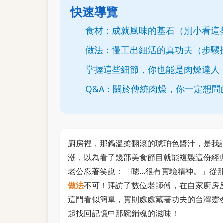
快速導覽
食材：成就風味的基石（別小看這
做法：慢工出細活的真功夫（步驟
掌握這些細節，你也能是肉燥達人
Q&A：關於傳統肉燥，你一定想問
廚房裡，那鍋溫柔翻滾的琥珀色醬汁，是我
潮，以為看了幾部美食節目就能複製這份經
老公忍著笑說：「嗯...很有實驗精神。」
做法
不可！拜訪了數位老師傅，在自家廚房
這門看似簡單，實則處處藏著功夫的台灣靈
起找回記憶中那碗銷魂的滋味！