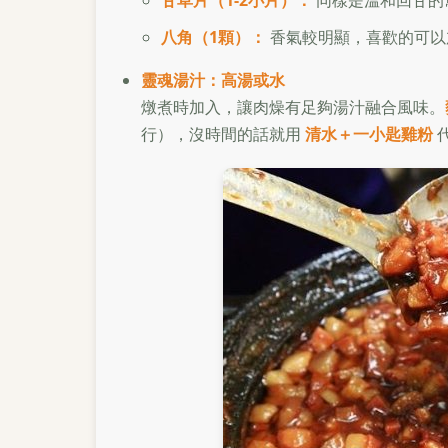
甘草片（1-2小片）：
同樣是溫和回甘的
八角（1顆）：
香氣較明顯，喜歡的可以
靈魂湯汁：高湯或水
燉煮時加入，讓肉燥有足夠湯汁融合風味。
行），沒時間的話就用
清水＋一小匙雞粉