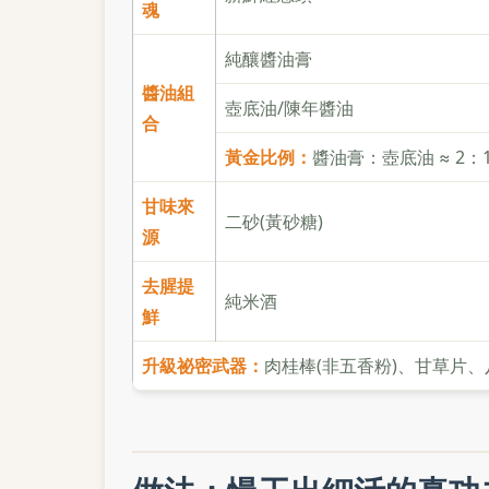
魂
純釀醬油膏
醬油組
壺底油/陳年醬油
合
黃金比例：
醬油膏：壺底油 ≈ 2：
甘味來
二砂(黃砂糖)
源
去腥提
純米酒
鮮
升級祕密武器：
肉桂棒(非五香粉)、甘草片、八