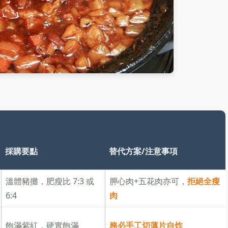
採購要點
替代方案/注意事項
溫體豬攤，肥瘦比 7:3 或
胛心肉+五花肉亦可，
拒絕全瘦
6:4
肉
飽滿紫紅，硬實飽滿
務必手工切薄片自炸