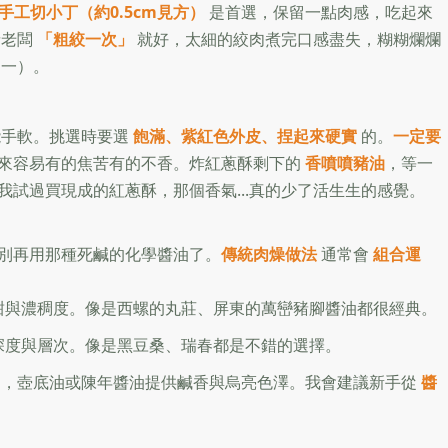
手工切小丁（約0.5cm見方）
是首選，保留一點肉感，吃起來
請老闆
「粗絞一次」
就好，太細的絞肉煮完口感盡失，糊糊爛爛
之一）。
手軟。挑選時要選
飽滿、紫紅色外皮、捏起來硬實
的。
一定要
來容易有的焦苦有的不香。炸紅蔥酥剩下的
香噴噴豬油
，等一
試過買現成的紅蔥酥，那個香氣...真的少了活生生的感覺。
別再用那種死鹹的化學醬油了。
傳統肉燥做法
通常會
組合運
甜與濃稠度。像是西螺的丸莊、屏東的萬巒豬腳醬油都很經典。
深度與層次。像是黑豆桑、瑞春都是不錯的選擇。
稠，壺底油或陳年醬油提供鹹香與烏亮色澤。我會建議新手從
醬