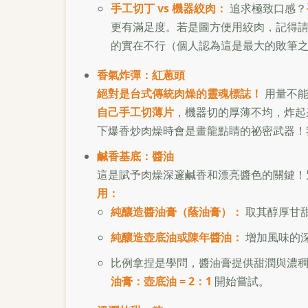
手工切丁 vs 機器絞肉：
追求極致口感？
更有滿足度。若是圖方便用絞肉，記得
的實在不行（個人認為這是最大的敗筆
香氣炸彈：紅蔥頭
絕對是台式傳統肉燥的靈魂標誌！
用量不能
自己手工切薄片
，機器切的厚薄不均，炸起
下爆香炒肉燥時會是畫龍點睛的祕密武器！我
鹹香基底：醬油
這是賦予肉燥深邃鹹香和漂亮醬色的關鍵！
用：
純釀造醬油膏（蔭油膏）：
取其醇厚甘
純釀造壺底油或陳年醬油：
增加風味的
比例拿捏是學問，醬油膏提供甜潤與濃
油膏：壺底油 = 2：1
開始嘗試。