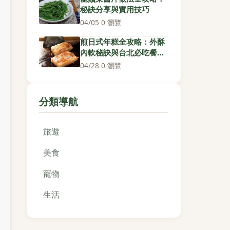
秘訣分享與實用技巧
04/05
·
0 瀏覽
煎日式年糕全攻略：外酥
內軟秘訣與台北必吃餐廳
推薦
04/28
·
0 瀏覽
分類導航
旅遊
美食
寵物
生活