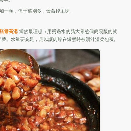
幫手。
加一顆，但千萬別多，會蓋掉主味。
豬骨高湯
當然最理想（用燙過水的豬大骨熬個簡易版的就
代替。水量要充足，足以讓肉燥在燉煮時被湯汁溫柔包覆。