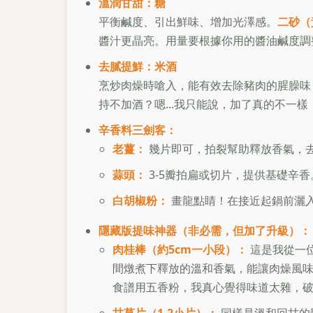
溫潤甘甜：糖
平衡鹹度、引出鮮味、增加光澤感。
二砂（
醬汁更晶亮。用量要根據你用的醬油鹹度調
去膩提鮮：米酒
烹炒肉燥時嗆入，能有效去除豬肉的腥臊味
持不加酒？嗯...我只能說，加了真的不一樣
辛香料三劍客：
老薑：
幾片即可，拍裂幫助釋放香氣，
蒜頭：
3-5瓣拍扁或切片，提供基礎辛
白胡椒粉：
畫龍點睛！在接近起鍋前灑
隱藏版提味神器（非必需，但加了升級）：
肉桂棒（約5cm一小段）：
這是我從一
間燉煮下釋放的溫和香氣，能讓肉燥風
食譜用五香粉，我真心覺得味道太雜，