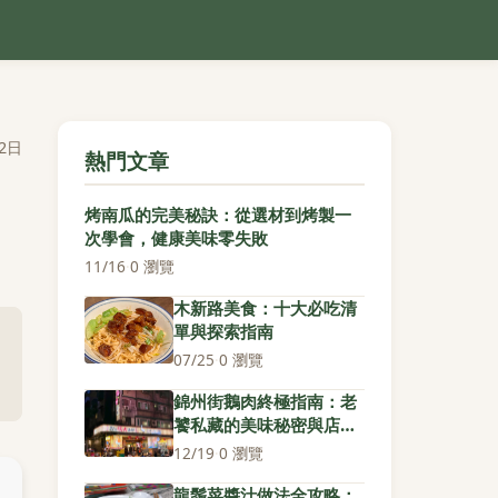
2日
熱門文章
烤南瓜的完美秘訣：從選材到烤製一
次學會，健康美味零失敗
11/16
·
0 瀏覽
木新路美食：十大必吃清
單與探索指南
07/25
·
0 瀏覽
錦州街鵝肉終極指南：老
饕私藏的美味秘密與店家
深度評比
12/19
·
0 瀏覽
龍鬚菜醬汁做法全攻略：