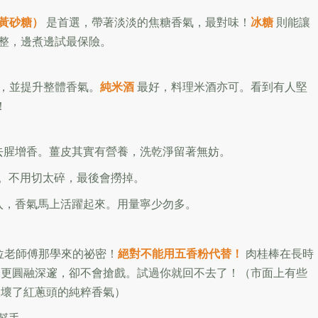
黃砂糖）
是首選，帶著淡淡的焦糖香氣，最對味！
冰糖
則能讓
整，邊煮邊試最保險。
，並提升整體香氣。
純米酒
最好，料理米酒亦可。看到有人堅
！
去腥增香。薑皮其實有營養，洗乾淨留著無妨。
香。不用切太碎，最後會撈掉。
入，香氣馬上活躍起來。用量寧少勿多。
位老師傅那學來的祕密！
絕對不能用五香粉代替！
肉桂棒在長時
味更圓融深邃，卻不會搶戲。試過你就回不去了！（市面上有些
破壞了紅蔥頭的純粹香氣）