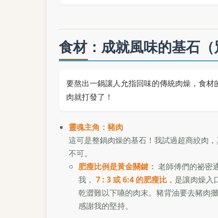
食材：成就風味的基石（
要熬出一鍋讓人允指回味的傳統肉燥，食材
肉就打發了！
靈魂主角：豬肉
這可是整鍋肉燥的基石！我試過超商絞肉，
不可。
肥瘦比例是黃金關鍵：
老師傅們的祕密
我，
7 : 3 或 6:4 的肥瘦比
，是讓肉燥入
乾澀難以下嚥的肉末。豬背油要去豬肉
感謝我的堅持。