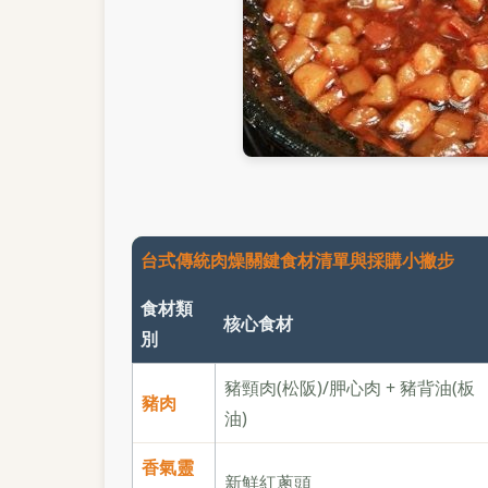
台式傳統肉燥關鍵食材清單與採購小撇步
食材類
核心食材
別
豬頸肉(松阪)/胛心肉 + 豬背油(板
豬肉
油)
香氣靈
新鮮紅蔥頭