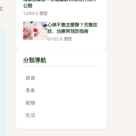
公開
文
12/03
·
0 瀏覽
心律不整怎麼辦？完整症
狀、治療與預防指南
01/22
·
0 瀏覽
分類導航
旅遊
美食
寵物
生活