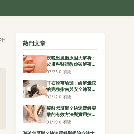
2日
熱門文章
夜晚出風癩原因大解析：
皮膚科醫師教你破解夜間
癢疹困擾
03/23
·
0 瀏覽
耳石脫落瑜珈：緩解暈眩
的完整指南與安全練習步
驟
02/12
·
0 瀏覽
腳酸怎麼辦？快速緩解腳
酸的有效方法與實用技巧
全攻略
01/19
·
0 瀏覽
嘴破怎麼辦？快速緩解與根治方法大