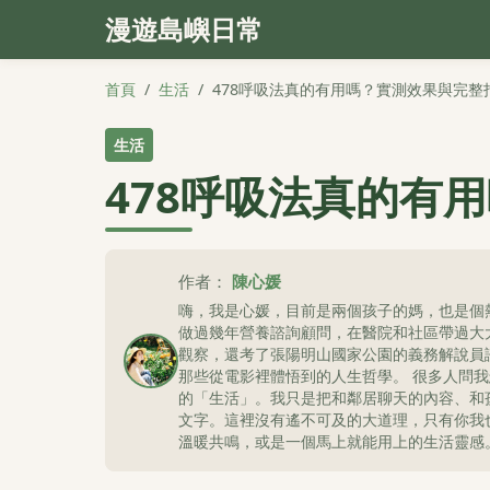
漫遊島嶼日常
首頁
/
生活
/
478呼吸法真的有用嗎？實測效果與完整
生活
478呼吸法真的有
作者：
陳心媛
嗨，我是心媛，目前是兩個孩子的媽，也是個
做過幾年營養諮詢顧問，在醫院和社區帶過大
觀察，還考了張陽明山國家公園的義務解說員
那些從電影裡體悟到的人生哲學。 很多人問
的「生活」。我只是把和鄰居聊天的內容、和
文字。這裡沒有遙不可及的大道理，只有你我
溫暖共鳴，或是一個馬上就能用上的生活靈感