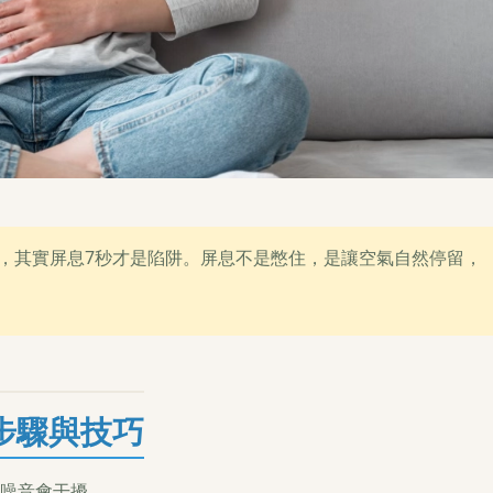
，其實屏息7秒才是陷阱。屏息不是憋住，是讓空氣自然停留，
步驟與技巧
噪音會干擾。