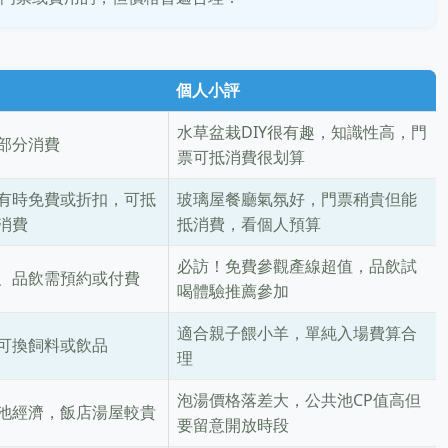
個人小評
水草盆栽DIY很有趣，知識性高，門
部分消費
票可抵消費很划算
有時免費或折扣，可抵
玻璃屋餐廳氣氛好，門票稍貴但能
消費
抵消費，看個人預算
必訪！免費參觀產線超值，品飲試
、品飲需預約或付費
喝體驗推薦參加
適合親子餵小羊，單純入場費算合
可換飼料或飲品
理
泡湯價格落差大，公共池CP值高但
池經濟，飯店湯屋較貴
要留意開放時段