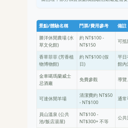
景點/體驗名稱
門票/費用參考
備註
勝洋休閒農場 (水
約 NT$100 -
可抵
草文化館)
NT$150
香草菲菲 (芳香植
約 NT$100 (假
平日
物博物館)
日)
館內
金車噶瑪蘭威士
免費參觀
導覽
忌酒廠
清潔費約 NT$50
可達休閒羊場
通常
- NT$100
員山溫泉 (公共
NT$100 -
公共
池/飯店湯屋)
NT$300+ 不等