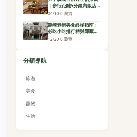
｜步行距離5分鐘內飯店
清單與實用選擇指南
04/10
·
0 瀏覽
龍崎老街美食終極指南：
必吃小吃排行榜與隱藏美
味全解析
12/20
·
0 瀏覽
分類導航
旅遊
美食
寵物
生活