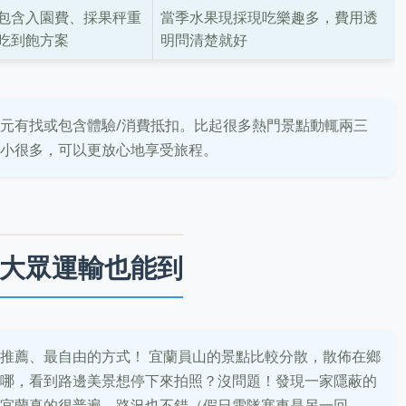
包含入園費、採果秤重
當季水果現採現吃樂趣多，費用透
吃到飽方案
明問清楚就好
元有找或包含體驗/消費抵扣。比起很多熱門景點動輒兩三
小很多，可以更放心地享受旅程。
大眾運輸也能到
推薦、最自由的方式！ 宜蘭員山的景點比較分散，散佈在鄉
哪，看到路邊美景想停下來拍照？沒問題！發現一家隱蔽的
宜蘭真的很普遍，路況也不錯（假日雪隧塞車是另一回