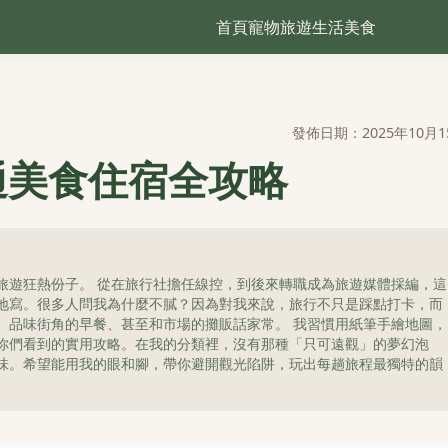
首頁
寵物
旅遊
生活
美食
發佈日期：2025年10月1
通美食住宿全攻略
旅遊狂熱份子。 從在旅行社擔任線控，到後來轉職成為旅遊媒體採編，這
地寫。很多人問我為什麼不膩？因為對我來說，旅行不只是踩點打卡，而
、品味街角的早餐、甚至和市場的攤販話家常。 我習慣用紙筆手繪地圖，
你們看到的實用攻略。在我的分類裡，沒有那種「只可遠觀」的夢幻泡
味。希望能用我的眼和腳，帶你避開觀光陷阱，玩出每趟旅程最獨特的韻