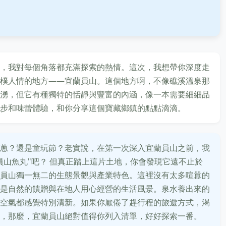
，我對每個角落都充滿探索的熱情。這次，我想帶你深度走
樸人情的地方——宜蘭員山。這個地方啊，不像礁溪溫泉那
湧，但它有種獨特的恬靜與豐富的內涵，像一本需要細細品
步和味蕾體驗，和你分享這個寶藏鄉鎮的點點滴滴。
蔥？還是童玩節？老實說，在第一次深入宜蘭員山之前，我
員山魚丸"吧？ 但真正踏上這片土地，你會發現它遠不止於
員山獨一無二的生態景觀與產業特色。這裡沒有太多喧囂的
是自然的饋贈與在地人用心經營的生活風景。泉水養出來的
空氣都感覺特別清新。如果你厭倦了趕行程的旅遊方式，渴
，那麼，宜蘭員山絕對值得你列入清單，好好探索一番。