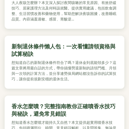
大人夜咳怎麼辦？本文深入探討夜間咳嗽的常見原因、有效舒緩
技巧、居家護理方法及何時該就醫。提供實用建議，包括飲食調
整、生活習慣改善和藥物使用，幫助您解決夜咳困擾，改善睡眠
品質。內容涵蓋過敏、感冒、胃酸逆...
新制退休條件懶人包：一次看懂請領資格與
試算秘訣
想知道自己的新制退休條件符合了嗎？退休金到底能領多少？這
篇文章將用最白話的方式，帶你搞懂勞退新制的請領門檻、月領
與一次領的計算方法，並分享連勞保局網站都沒告訴你的試算技
巧，讓你提前規劃安穩的退休生活。
香水怎麼噴？完整指南教你正確噴香水技巧
與秘訣，避免常見錯誤
想知道香水怎麼噴才能持久又自然？本文提供超實用噴香水技
巧，包括噴灑部位、時間、常見錯誤解析，以及問答集。無論是