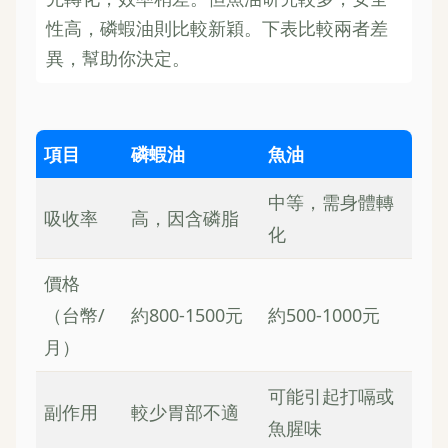
性高，磷蝦油則比較新穎。下表比較兩者差
異，幫助你決定。
項目
磷蝦油
魚油
中等，需身體轉
吸收率
高，因含磷脂
化
價格
（台幣/
約800-1500元
約500-1000元
月）
可能引起打嗝或
副作用
較少胃部不適
魚腥味