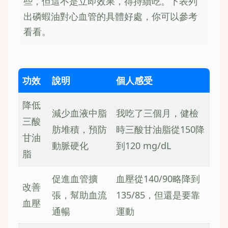
些，但這不是立即效果，得持續吃。下表列
出磷蝦油對心血管的具體好處，你可以參考
看看。
功效
說明
個人感受
降低
減少血液中脂
我吃了三個月，健檢
三酸
肪堆積，預防
時三酸甘油脂從150降
甘油
動脈硬化
到120 mg/dL
脂
促進血管擴
血壓從140/90略降到
改善
張，幫助血流
135/85，但還是要靠
血壓
通暢
運動