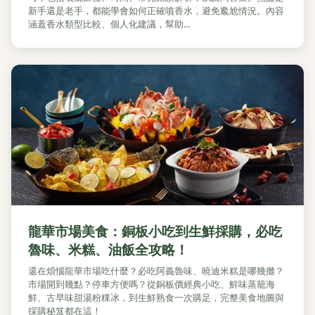
新手還是老手，都能學會如何正確噴香水，避免尷尬情況。內容
涵蓋香水類型比較、個人化建議，幫助...
龍華市場美食：銅板小吃到生鮮採購，必吃
魯味、米糕、油飯全攻略！
還在煩惱龍華市場吃什麼？必吃阿義魯味、曉迪米糕是哪幾攤？
市場開到幾點？停車方便嗎？從銅板價經典小吃、鮮味蒸籠海
鮮、古早味甜湯粉粿冰，到生鮮熟食一次購足，完整美食地圖與
採購秘笈都在這！