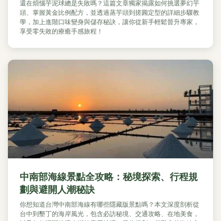
還在煩惱芋泥球總是失敗嗎？這篇文章獨家揭露如何挑選夢幻芋
頭、掌握黃金比例配方，並透過蒸芋頭到搓圓定型的詳細步驟教
學，加上進階口味變身與儲存秘訣，讓你從新手輕鬆晉升專家，
享受零失敗的療癒手感旅程！
中南部海線景點全攻略：秘境探索、行程規
劃與避開人潮秘訣
你想知道台灣中南部海線有哪些隱藏版景點嗎？本文深度剖析從
台中到墾丁的海岸風光，包含必訪秘境、交通攻略、在地美食，