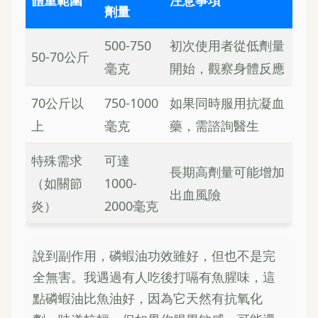
劑量
500-750
初次使用者從低劑量
50-70公斤
毫克
開始，觀察身體反應
70公斤以
750-1000
如果同時服用抗凝血
上
毫克
藥，需諮詢醫生
特殊需求
可達
長期高劑量可能增加
（如關節
1000-
出血風險
炎）
2000毫克
說到副作用，磷蝦油功效雖好，但也不是完
全無害。我遇過有人吃後打嗝有魚腥味，這
點磷蝦油比魚油好，因為它天然有抗氧化