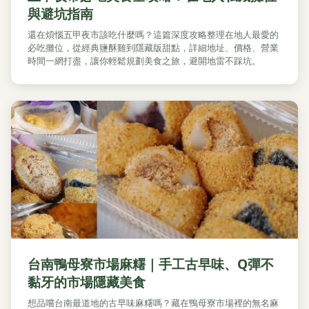
與避坑指南
還在煩惱五甲夜市該吃什麼嗎？這篇深度攻略整理在地人最愛的
必吃攤位，從經典鹽酥雞到隱藏版甜點，詳細地址、價格、營業
時間一網打盡，讓你輕鬆規劃美食之旅，避開地雷不踩坑。
台南鴨母寮市場麻糬｜手工古早味、Q彈不
黏牙的市場隱藏美食
想品嚐台南最道地的古早味麻糬嗎？藏在鴨母寮市場裡的無名麻