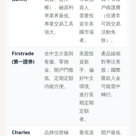
權）、融資利
資人、
戶維護費
率業界最低、
需要投
（但通常
專業交易工具
資非美
可因交易
強大。
國市場
活動免
者。
除）。
Firstrade
全中文介面與
美股投
產品線相
(第一證券)
客服、零佣
資新
對專注美
金、開戶門檻
手、偏
股；國際
低、定期定額
好中文
匯款入金
功能方便。
環境、
可能需中
進行長
轉行。
期定期
定額
者。
Charles
品牌信譽極
重視資
開戶最低