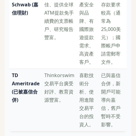
Schwab (嘉
佳、提供全球
產安全
存款要求
信理財)
ATM提款免手
與品
較高（通
續費的支票帳
牌、有
常為
戶、研究報告
國際旅
25,000美
豐富。
遊提款
元）；國
需求、
際帳戶申
高資產
請需郵寄
客戶。
文件。
TD
Thinkorswim
喜歡技
已與嘉信
Ameritrade
交易平台廣受
術分
合併，新
(已被嘉信合
好評、教育資
析、使
開戶可能
併)
源豐富。
用進階
導向嘉
交易平
信，舊戶
台的投
暫時不受
資人。
影響。