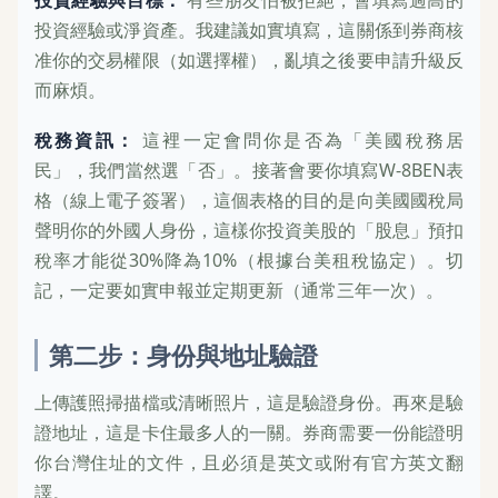
投資經驗與目標：
有些朋友怕被拒絕，會填寫過高的
投資經驗或淨資產。我建議如實填寫，這關係到券商核
准你的交易權限（如選擇權），亂填之後要申請升級反
而麻煩。
稅務資訊：
這裡一定會問你是否為「美國稅務居
民」，我們當然選「否」。接著會要你填寫W-8BEN表
格（線上電子簽署），這個表格的目的是向美國國稅局
聲明你的外國人身份，這樣你投資美股的「股息」預扣
稅率才能從30%降為10%（根據台美租稅協定）。切
記，一定要如實申報並定期更新（通常三年一次）。
第二步：身份與地址驗證
上傳護照掃描檔或清晰照片，這是驗證身份。再來是驗
證地址，這是卡住最多人的一關。券商需要一份能證明
你台灣住址的文件，且必須是英文或附有官方英文翻
譯。