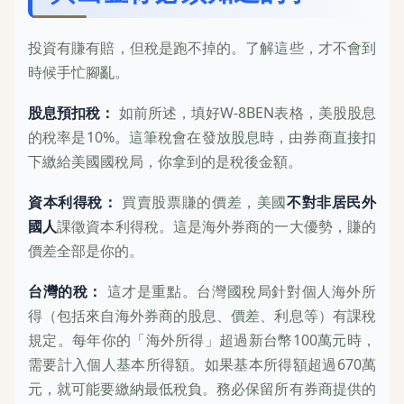
投資有賺有賠，但稅是跑不掉的。了解這些，才不會到
時候手忙腳亂。
股息預扣稅：
如前所述，填好W-8BEN表格，美股股息
的稅率是10%。這筆稅會在發放股息時，由券商直接扣
下繳給美國國稅局，你拿到的是稅後金額。
資本利得稅：
買賣股票賺的價差，美國
不對非居民外
國人
課徵資本利得稅。這是海外券商的一大優勢，賺的
價差全部是你的。
台灣的稅：
這才是重點。台灣國稅局針對個人海外所
得（包括來自海外券商的股息、價差、利息等）有課稅
規定。每年你的「海外所得」超過新台幣100萬元時，
需要計入個人基本所得額。如果基本所得額超過670萬
元，就可能要繳納最低稅負。務必保留所有券商提供的