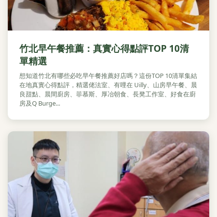
竹北早午餐推薦：真實心得點評TOP 10清
單精選
想知道竹北有哪些必吃早午餐推薦好店嗎？這份TOP 10清單集結
在地真實心得點評，精選佬法室、有哩在 Uilly、山房早午餐、晨
良甜點、晨間廚房、菲慕斯、厚冶朝食、長凳工作室、好食在廚
房及Q Burge...