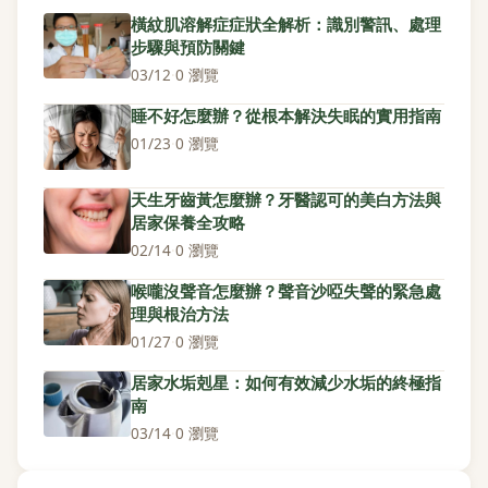
橫紋肌溶解症症狀全解析：識別警訊、處理
步驟與預防關鍵
03/12
·
0 瀏覽
睡不好怎麼辦？從根本解決失眠的實用指南
01/23
·
0 瀏覽
天生牙齒黃怎麼辦？牙醫認可的美白方法與
居家保養全攻略
02/14
·
0 瀏覽
喉嚨沒聲音怎麼辦？聲音沙啞失聲的緊急處
理與根治方法
01/27
·
0 瀏覽
居家水垢剋星：如何有效減少水垢的終極指
南
03/14
·
0 瀏覽