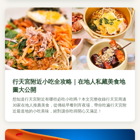
行天宮附近小吃全攻略｜在地人私藏美食地
圖大公開
想知道行天宮附近有哪些必吃小吃嗎？本文完整收錄行天宮周邊
30家在地人推薦美食，從傳統早餐到宵夜場，帶你吃遍行天宮附
近最道地的小吃美味，絕對讓你吃得開心又滿足！