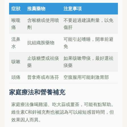
症狀
推薦藥物
注意事項
喉嚨
含喉糖或使用噴
不要超過建議劑量，以免
痛
劑
傷肝
流鼻
可能引起嗜睡，開車前避
抗組織胺藥物
水
免
止咳糖漿或祛痰
如果咳嗽帶痰，最好選祛
咳嗽
藥
痰藥
頭痛
普拿疼或布洛芬
空腹服用可能刺激胃部
家庭療法和營養補充
家庭療法像喝雞湯、吃大蒜或薑茶，可能有點幫助。
維生素C和鋅補充劑也被認為可以縮短感冒時間，但
效果因人而異。