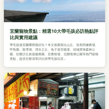
宜蘭寵物景點：精選10大帶毛孩必訪熱點評
比與實用建議
帶毛孩遊宜蘭哪裡最好玩？本文推薦斑比山丘、張美阿嬤農場、
甲鳥園、龍潭湖、渭水之丘、兔子迷宮礁溪、頭城濱海森林公
園、壯圍沙丘旅遊服務園、宜農牧場、北關海潮公園等熱門寵物
景點，提供完整清單評比與帶毛孩玩宜...