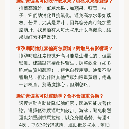
膽紅素偏高可以吃什麼水果？哪些水果要避免？
推薦高纖維、低糖水果，如蘋果、藍莓、柚
子，它們助消化且抗氧化。避免高糖水果如荔
枝、芒果，尤其是果汁，因為糖分高可能加重
脂肪肝。我見過有人每天喝果汁以為健康，結
果膽紅素不降反升。
懷孕期間膽紅素偏高怎麼辦？對胎兒有影響嗎？
懷孕時膽紅素輕微升高可能是生理性的，但需
監測。建議諮詢婦產科醫生，調整飲食（如多
吃蛋白質和蔬菜），避免自行用藥。通常不影
響胎兒，但若伴隨其他症狀如嚴重黃疸，需進
一步檢查。別過度擔心，但別忽略。
膽紅素偏高可以運動嗎？會不會加重負擔？
適度運動有助於降低膽紅素，因為它能改善代
謝。選擇低強度運動如散步、游泳，避免劇烈
運動如重訓或馬拉松，以免身體過勞。每週3-
4次，每次30分鐘就夠。運動後多喝水，幫助