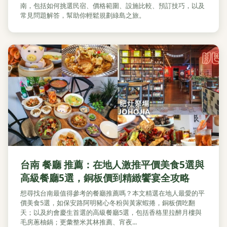
南，包括如何挑選民宿、價格範圍、設施比較、預訂技巧，以及
常見問題解答，幫助你輕鬆規劃綠島之旅。
台南 餐廳 推薦：在地人激推平價美食5選與
高級餐廳5選，銅板價到精緻饗宴全攻略
想尋找台南最值得參考的餐廳推薦嗎？本文精選在地人最愛的平
價美食5選，如保安路阿明豬心冬粉與黃家蝦捲，銅板價吃翻
天；以及約會慶生首選的高級餐廳5選，包括香格里拉醉月樓與
毛房蔥柚鍋；更彙整米其林推薦、宵夜...