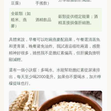
豆腐）
手搖飲）
全穀類（如
穀類提供穩定能量；酒
糙米、燕
酒精飲品
精直接損傷肝細胞。
麥）
具體來說，早餐可以吃碗燕麥配蘋果，午餐選清蒸魚
和燙青菜，晚餐避免油炸。我試過這樣吃兩週，感覺
精神好很多，雖然我不是膽紅素偏高，但肝臟負擔明
顯減輕。
還有一個小訣竅：多喝水。水能幫助膽紅素從尿液排
出，每天至少喝2000毫升。如果你不愛喝水，加片檸
檬提味也行。