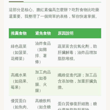
這部分是核心。膽紅素偏高怎麼辦？吃對食物比吃藥
還重要。我整理了一個簡單的表格，幫你快速掌握。
推薦食物
避免食物
原因說明
油炸食品
綠色蔬菜
蔬菜富含抗氧化劑，助
（如雞
（如菠菜、
肝臟解毒；油炸品增加
排、薯
花椰菜）
脂肪堆積。
條）
加工肉品
高纖水果
纖維促進代謝；加工品
（如香
（如蘋果、
含添加物，加重肝臟負
腸、火
莓果）
擔。
腿）
優質蛋白
高糖飲料
蛋白質修復肝細胞；糖
（如魚肉、
（如含糖
分導致脂肪肝風險。