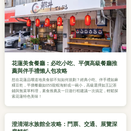
花蓮美食餐廳：必吃小吃、平價高級餐廳推
薦與伴手禮懶人包攻略
想在花蓮品嚐道地美食卻不知如何規劃？經典小吃、伴手禮如麻
糬豆乾，平價餐廳如055龍蝦海鮮或一碗小，高級選擇如王記茶
鋪與無菜單料理，素食推薦及一日遊行程建議一次搞定，輕鬆探
索花蓮特色美味！
澄清湖水族館全攻略：門票、交通、展覽深