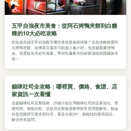
五甲自強夜市美食：從阿石烤鴨夾餅到白糖
粿的10大必吃攻略
想知道高雄五甲自強夜市哪些美食最值得排隊？這份攻略精選阿
石烤鴨夾餅、祖傳臭豆腐等10款超人氣小吃，包含秘製麻辣鴨
血、現燙魷魚等必吃推薦，帶你吃遍夜市的經典滋味與隱藏版美
味！
貓咪吐司全攻略：哪裡買、價格、食譜、店
家資訊一次看懂
這篇貓咪吐司完整指南，詳細介紹台灣貓咪吐司的店家地址、營
業時間、價格比較，並提供自製食譜教學與常見問題解答。無論
你是想購買可愛造型吐司，還是在家DIY，都能找到實用資訊，
解決所有疑問。