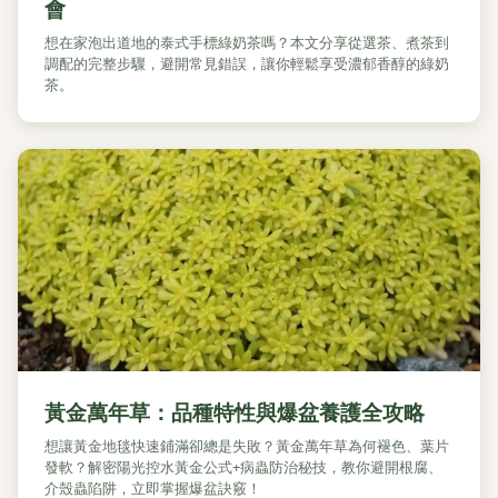
會
想在家泡出道地的泰式手標綠奶茶嗎？本文分享從選茶、煮茶到
調配的完整步驟，避開常見錯誤，讓你輕鬆享受濃郁香醇的綠奶
茶。
黃金萬年草：品種特性與爆盆養護全攻略
想讓黃金地毯快速鋪滿卻總是失敗？黃金萬年草為何褪色、葉片
發軟？解密陽光控水黃金公式+病蟲防治秘技，教你避開根腐、
介殼蟲陷阱，立即掌握爆盆訣竅！