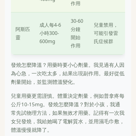
作用
30-60
成人每4-6
兒童禁用，
阿斯匹
分鐘
小時300-
可能引發雷
靈
開始
600mg
氏症候群
作用
發燒怎麼降溫？用藥時要小心劑量。我見過有人因
為心急，一次吃太多，結果出現副作用。最好從低
劑量開始，並監測體溫變化。
兒童用藥更需謹慎。體重決定劑量，例如普拿疼每
公斤10-15mg。發燒怎麼降溫？對於小孩，我通
常先試物理方法，如果無效才用藥。記得有一次我
女兒發燒，我給她喝了電解質水，並用濕毛巾敷，
體溫慢慢就降了。