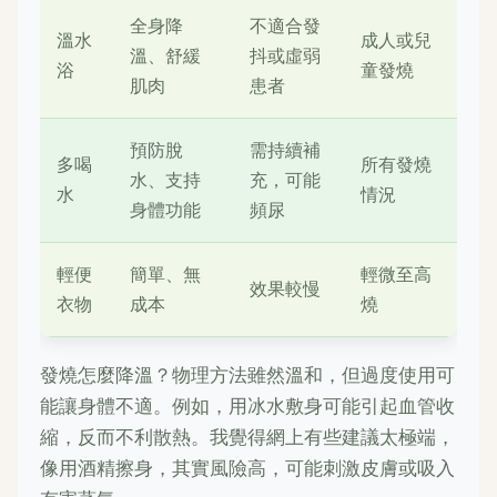
全身降
不適合發
溫水
成人或兒
溫、舒緩
抖或虛弱
浴
童發燒
肌肉
患者
預防脫
需持續補
多喝
所有發燒
水、支持
充，可能
水
情況
身體功能
頻尿
輕便
簡單、無
輕微至高
效果較慢
衣物
成本
燒
發燒怎麼降溫？物理方法雖然溫和，但過度使用可
能讓身體不適。例如，用冰水敷身可能引起血管收
縮，反而不利散熱。我覺得網上有些建議太極端，
像用酒精擦身，其實風險高，可能刺激皮膚或吸入