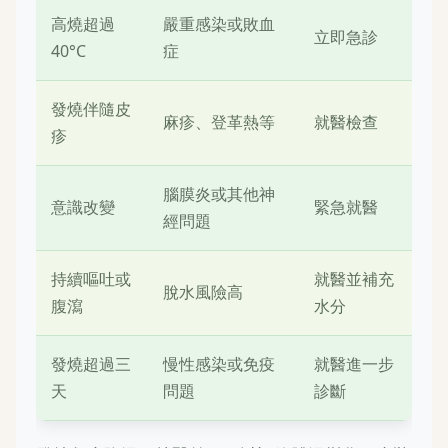
高燒超過
嚴重感染或敗血
立即急診
40°C
症
發燒伴隨皮
麻疹、登革熱等
就醫檢查
疹
腦膜炎或其他神
意識改變
緊急就醫
經問題
持續嘔吐或
就醫並補充
脫水風險高
腹瀉
水分
發燒超過三
慢性感染或免疫
就醫進一步
天
問題
診斷