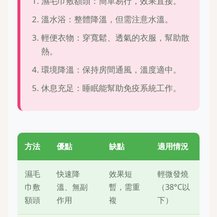
濕毛巾敷額頭：簡單易行，效果直接。
溫水浴：整體降溫，但需注意水溫。
輕便衣物：穿寬鬆、透氣的衣服，幫助散
熱。
環境降溫：保持房間通風，溫度適中。
休息充足：睡眠能幫助免疫系統工作。
方法
優點
缺點
適用情況
濕毛
快速降
效果短
輕微發燒
巾敷
溫、無副
暫，需重
（38°C以
額頭
作用
複
下）