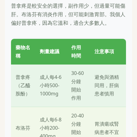
普拿疼是較安全的選擇，副作用少，但過量可能傷
肝。布洛芬有消炎作用，但可能刺激胃部。我個人
偏好普拿疼，因為它溫和，適合大多數人。
藥物名
作用
劑量建議
注意事項
稱
時間
30-60
普拿疼
成人每4-6
避免與酒精
分鐘
（乙醯
小時500-
同用，肝病
開始
胺酚）
1000mg
患者慎用
作用
20-40
成人每6-8
分鐘
胃潰瘍或腎
布洛芬
小時200-
開始
病患者不宜
400mg