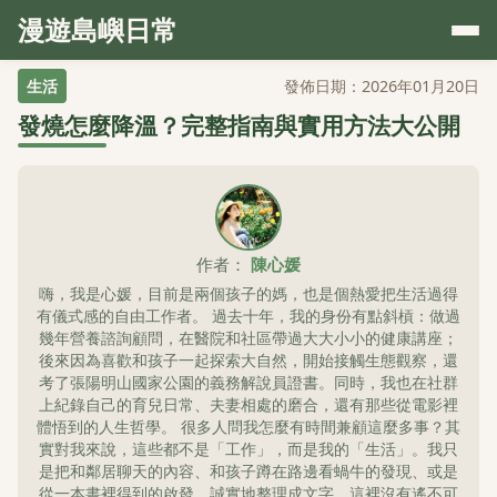
漫遊島嶼日常
生活
發佈日期：2026年01月20日
發燒怎麼降溫？完整指南與實用方法大公開
作者：
陳心媛
嗨，我是心媛，目前是兩個孩子的媽，也是個熱愛把生活過得
有儀式感的自由工作者。 過去十年，我的身份有點斜槓：做過
幾年營養諮詢顧問，在醫院和社區帶過大大小小的健康講座；
後來因為喜歡和孩子一起探索大自然，開始接觸生態觀察，還
考了張陽明山國家公園的義務解說員證書。同時，我也在社群
上紀錄自己的育兒日常、夫妻相處的磨合，還有那些從電影裡
體悟到的人生哲學。 很多人問我怎麼有時間兼顧這麼多事？其
實對我來說，這些都不是「工作」，而是我的「生活」。我只
是把和鄰居聊天的內容、和孩子蹲在路邊看蝸牛的發現、或是
從一本書裡得到的啟發，誠實地整理成文字。這裡沒有遙不可