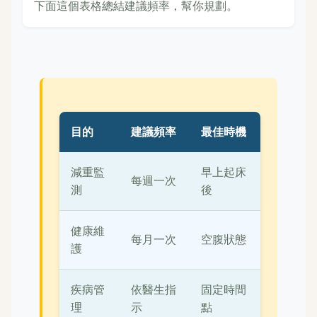
下面這個表格總結建議頻率，幫你規劃。
目的
建議頻率
最佳時機
減重監
早上起床
每週一次
測
後
健康維
每月一次
空腹狀態
護
疾病管
依醫生指
固定時間
理
示
點