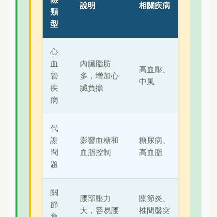
說明
相關疾病
類
型
心
血
內臟脂肪
高血壓、
管
多，增加心
中風
疾
臟負擔
病
代
謝
影響血糖和
糖尿病、
問
血脂控制
高血脂
題
關
腰部壓力
關節炎、
節
大，容易腰
椎間盤突
負