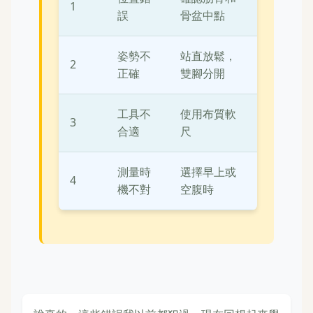
1
誤
骨盆中點
姿勢不
站直放鬆，
2
正確
雙腳分開
工具不
使用布質軟
3
合適
尺
測量時
選擇早上或
4
機不對
空腹時