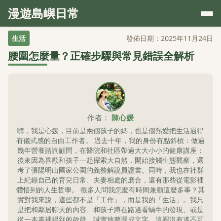
漫遊島嶼日常
生活
發佈日期：2025年11月24日
腰圍怎麼量？正確步驟與常見錯誤全解析
作者：
陳心媛
嗨，我是心媛，目前是兩個孩子的媽，也是個熱愛把生活過得
有儀式感的自由工作者。 過去十年，我的身份有點斜槓：做過
幾年營養諮詢顧問，在醫院和社區帶過大大小小的健康講座；
後來因為喜歡和孩子一起探索大自然，開始接觸生態觀察，還
考了張陽明山國家公園的義務解說員證書。同時，我也在社群
上紀錄自己的育兒日常、夫妻相處的磨合，還有那些從電影裡
體悟到的人生哲學。 很多人問我怎麼有時間兼顧這麼多事？其
實對我來說，這些都不是「工作」，而是我的「生活」。我只
是把和鄰居聊天的內容、和孩子蹲在路邊看蝸牛的發現、或是
從一本書裡得到的啟發，誠實地整理成文字。這裡沒有遙不可