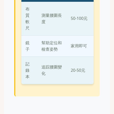
布
質
測量腰圍長
50-100元
軟
度
尺
鏡
幫助定位和
家用即可
子
檢查姿勢
記
追踪腰圍變
錄
20-50元
化
本