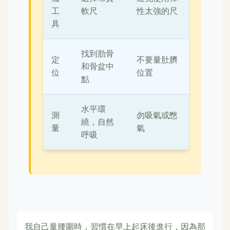
工
軟尺
性太強的尺
具
找到肋骨
定
不要量肚臍
和骨盆中
位
位置
點
水平環
測
勿吸氣或憋
繞，自然
量
氣
呼吸
我自己量腰圍時，習慣在早上起床後進行，因為那