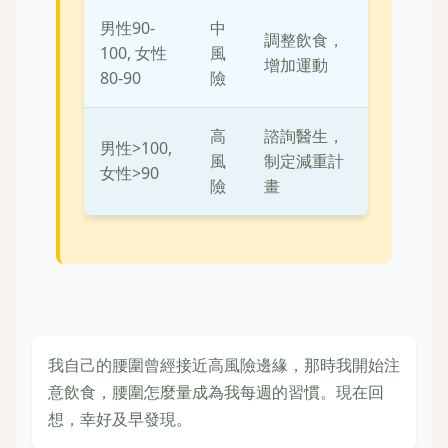
男性90-
中
調整飲食，
100, 女性
風
增加運動
80-90
險
高
諮詢醫生，
男性>100,
風
制定減重計
女性>90
險
畫
我自己的腰圍曾經接近高風險邊緣，那時我開始注
意飲食，腰圍怎麼量成為我每週的習慣。現在回
想，幸好及早發現。