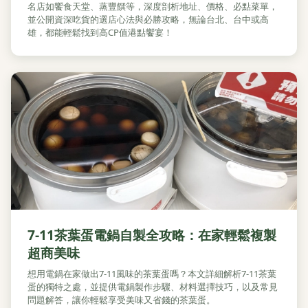
名店如饗食天堂、蒸豐饌等，深度剖析地址、價格、必點菜單，
並公開資深吃貨的選店心法與必勝攻略，無論台北、台中或高
雄，都能輕鬆找到高CP值港點饗宴！
7-11茶葉蛋電鍋自製全攻略：在家輕鬆複製
超商美味
想用電鍋在家做出7-11風味的茶葉蛋嗎？本文詳細解析7-11茶葉
蛋的獨特之處，並提供電鍋製作步驟、材料選擇技巧，以及常見
問題解答，讓你輕鬆享受美味又省錢的茶葉蛋。