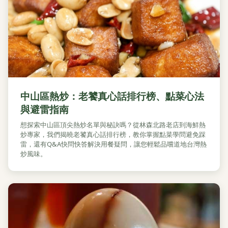
中山區熱炒：老饕真心話排行榜、點菜心法
與避雷指南
想探索中山區頂尖熱炒名單與秘訣嗎？從林森北路老店到海鮮熱
炒專家，我們揭曉老饕真心話排行榜，教你掌握點菜學問避免踩
雷，還有Q&A快問快答解決用餐疑問，讓您輕鬆品嚐道地台灣熱
炒風味。