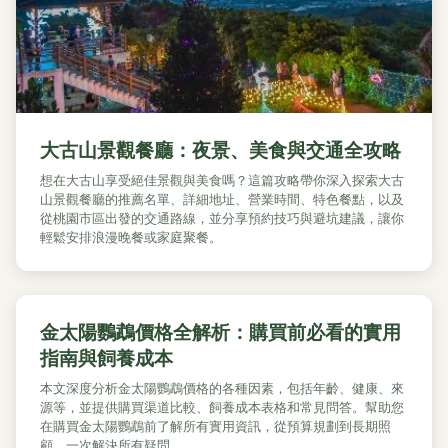
大古山景觀餐廳：夜景、美食與交通全攻略
想在大古山享受絕佳景觀與美食嗎？這篇攻略帶你深入探索大古
山景觀餐廳的推薦名單、詳細地址、營業時間、特色餐點，以及
從桃園市區出發的交通路線，並分享預約技巧與避坑建議，讓你
輕鬆安排浪漫晚餐或家庭聚餐。
金太陽鸚鵡價格全解析：購買前必看的實用
指南與飼養成本
本文深度分析金太陽鸚鵡價格的各種因素，包括年齡、健康、來
源等，並提供購買渠道比較、飼養成本表格和常見問答。幫助您
在購買金太陽鸚鵡前了解所有實用資訊，從預算規劃到長期照
顧，一次解決所有疑問。