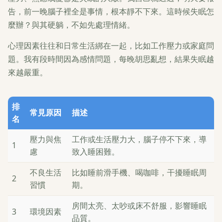
告，前一晚腦子裡全是事情，根本靜不下來。這時候失眠怎
麼辦？與其硬躺，不如先處理情緒。
心理因素往往和日常生活綁在一起，比如工作壓力或家庭問
題。我有段時間因為感情問題，每晚胡思亂想，結果失眠越
來越嚴重。
排
常見原因
描述
名
壓力與焦
工作或生活壓力大，腦子停不下來，導
1
慮
致入睡困難。
不良生活
比如睡前滑手機、喝咖啡，干擾睡眠周
2
習慣
期。
房間太亮、太吵或床不舒服，影響睡眠
3
環境因素
品質。