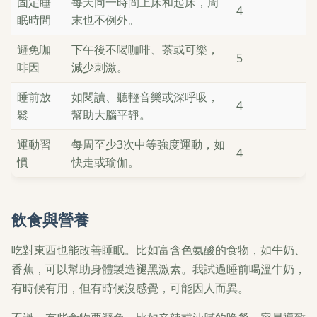
固定睡
每天同一時間上床和起床，周
4
眠時間
末也不例外。
避免咖
下午後不喝咖啡、茶或可樂，
5
啡因
減少刺激。
睡前放
如閱讀、聽輕音樂或深呼吸，
4
鬆
幫助大腦平靜。
運動習
每周至少3次中等強度運動，如
4
慣
快走或瑜伽。
飲食與營養
吃對東西也能改善睡眠。比如富含色氨酸的食物，如牛奶、
香蕉，可以幫助身體製造褪黑激素。我試過睡前喝溫牛奶，
有時候有用，但有時候沒感覺，可能因人而異。