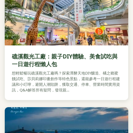
礁溪觀光工廠：親子DIY體驗、美食試吃與
一日遊行程懶人包
想輕鬆暢玩礁溪觀光工廠嗎？探索潭酵天地DIY釀造、橘之鄉蜜
餞試吃、莎貝莉娜印畫創作等特色景點，還能參考一日遊行程建
議和小叮嚀，避開人潮陷阱，獲取交通、停車、營業時間實用資
訊，Q&A解答所有疑問，發現親...