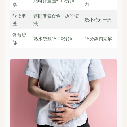
順時針畫圈5-10分鐘
摩
內
飲食調
避開產氣食物，改吃清
幾小時到一天
整
淡
溫敷腹
熱水袋敷15-20分鐘
15分鐘內緩解
部