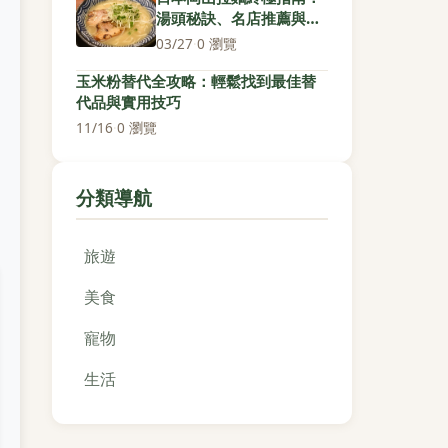
湯頭秘訣、名店推薦與品
嚐心法
03/27
·
0 瀏覽
玉米粉替代全攻略：輕鬆找到最佳替
代品與實用技巧
11/16
·
0 瀏覽
分類導航
旅遊
美食
寵物
生活