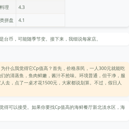
料理
4.3
类拼盘
4.1
是台币，可能随季节变。接下来，我细说每家店。
为什么我觉得它Cp值高？首先，价格亲民，一人300元就能吃
他们的清蒸鱼，鱼肉鲜嫩，酱汁不抢味。环境普通，但干净，服
人去，点了一桌才花1500元，大家都说划算。不过，假日人
觉得可以接受。如果你要找Cp值高的海鲜餐厅新北淡水区，海