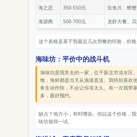
海之恋
350-550元
生鱼片、螃蟹
海源阁
500-700元
龙虾大餐、贝
这个表格是基于我最近几次用餐的经验，价格
海味坊：平价中的战斗机
海味坊是我常去的一家，位于新北市淡水区。
饱，海鲜都是当天从渔港直送。我特别喜欢
务生动作快，不会让你等太久。有一次我带家
多，最好预约。
缺点？地方小，有时嘈杂。但以这个价格，我
味坊值得一试。