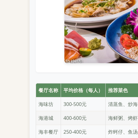
餐厅名称
平均价格（每人）
推荐菜色
海味坊
300-500元
清蒸鱼、炒海
海港城
400-600元
海鲜粥、烤虾
海丰餐厅
250-400元
炸蚵仔、鱼汤