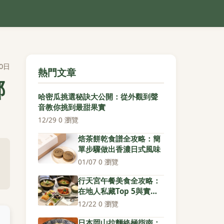
0日
熱門文章
哪
哈密瓜挑選秘訣大公開：從外觀到聲
音教你挑到最甜果實
12/29
·
0 瀏覽
焙茶餅乾食譜全攻略：簡
單步驟做出香濃日式風味
01/07
·
0 瀏覽
行天宮午餐美食全攻略：
在地人私藏Top 5與實用
秘訣
12/22
·
0 瀏覽
日本岡山拉麵終極指南：