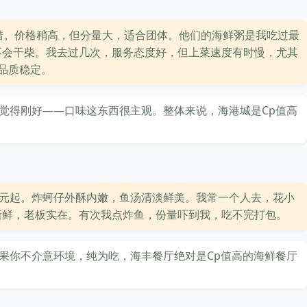
不错。价格稍高，但分量大，适合团体。他们的海鲜粥是我吃过最
不会干柴。我去过几次，服务态度好，但上菜速度有时慢，尤其
品质稳定。
觉得刚好——口味这东西很主观。整体来说，海港城是Cp值高
0元起。炸蚵仔外酥内嫩，鱼汤清淡鲜美。我常一个人去，花小
新鲜，老板实在。有次我点炸鱼，份量吓到我，吃不完打包。
果你不介意环境，纯为吃，海丰餐厅绝对是Cp值高的海鲜餐厅