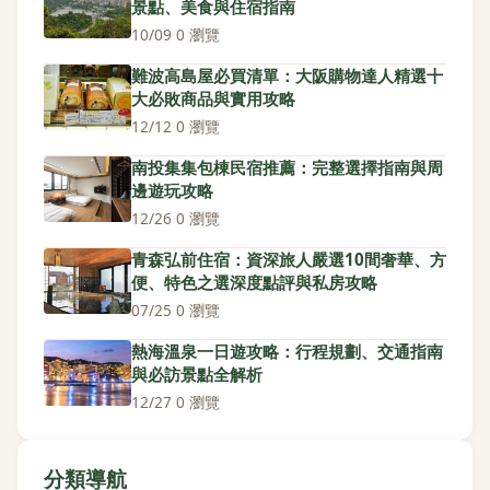
景點、美食與住宿指南
10/09
·
0 瀏覽
難波高島屋必買清單：大阪購物達人精選十
大必敗商品與實用攻略
12/12
·
0 瀏覽
南投集集包棟民宿推薦：完整選擇指南與周
邊遊玩攻略
12/26
·
0 瀏覽
青森弘前住宿：資深旅人嚴選10間奢華、方
便、特色之選深度點評與私房攻略
07/25
·
0 瀏覽
熱海溫泉一日遊攻略：行程規劃、交通指南
與必訪景點全解析
12/27
·
0 瀏覽
分類導航