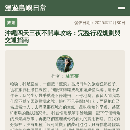
漫遊島嶼日常
旅遊
發佈日期：2025年12月30日
沖繩四天三夜不開車攻略：完整行程規劃與
交通指南
作者：
林宜蒨
哈囉，我是宜蒨，一個把「流浪」當成日常的旅遊狂熱份子。
從在旅行社擔任線控，到後來轉職成為旅遊媒體採編，這十多
年來，我的生活幾乎就是不停地飛、不停地寫。很多人問我為
什麼不膩？因為對我來說，旅行不只是踩點打卡，而是把自己
當成當地人，去呼吸那座城市的空氣、品味街角的早餐、甚至
和市場的攤販話家常。 我習慣用紙筆手繪地圖，記下每個轉角
的風景與故事，再把它們整理成你們看到的實用攻略。在我的
分類裡，沒有那種「只可遠觀」的夢幻泡泡，只有你也能輕鬆