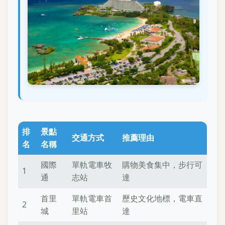
排
景點
交通方式
推薦理由
名
名稱
國際
單軌電車牧
購物美食集中，步行可
1
通
志站
達
首里
單軌電車首
歷史文化地標，電車直
2
城
里站
達