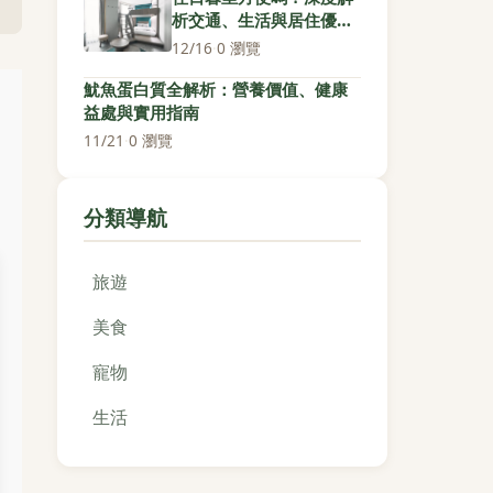
析交通、生活與居住優缺
點
12/16
·
0 瀏覽
魷魚蛋白質全解析：營養價值、健康
益處與實用指南
11/21
·
0 瀏覽
分類導航
旅遊
美食
寵物
生活