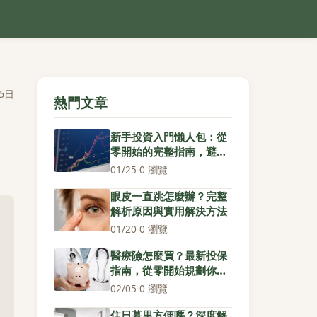
5日
熱門文章
新手投資入門懶人包：從
零開始的完整指南，避開
常見陷阱
01/25
·
0 瀏覽
眼皮一直跳怎麼辦？完整
解析原因與實用解決方法
01/20
·
0 瀏覽
醫療險怎麼買？最新投保
指南，從零開始規劃你的
健康防護網
02/05
·
0 瀏覽
住日暮里方便嗎？深度解