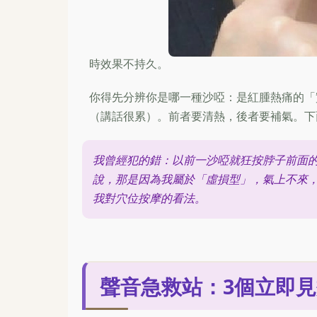
時效果不持久。
你得先分辨你是哪一種沙啞：是紅腫熱痛的「
（講話很累）。前者要清熱，後者要補氣。下
我曾經犯的錯：以前一沙啞就狂按脖子前面
說，那是因為我屬於「虛損型」，氣上不來
我對穴位按摩的看法。
聲音急救站：3個立即