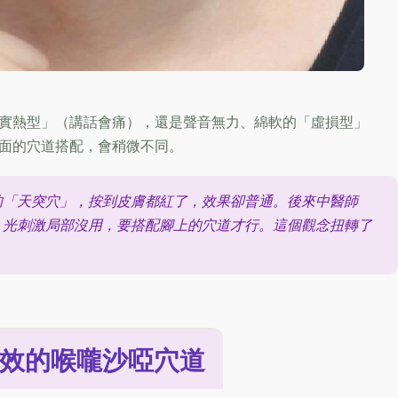
實熱型」（講話會痛），還是聲音無力、綿軟的「虛損型」
面的穴道搭配，會稍微不同。
的「天突穴」，按到皮膚都紅了，效果卻普通。後來中醫師
，光刺激局部沒用，要搭配腳上的穴道才行。這個觀念扭轉了
見效的喉嚨沙啞穴道