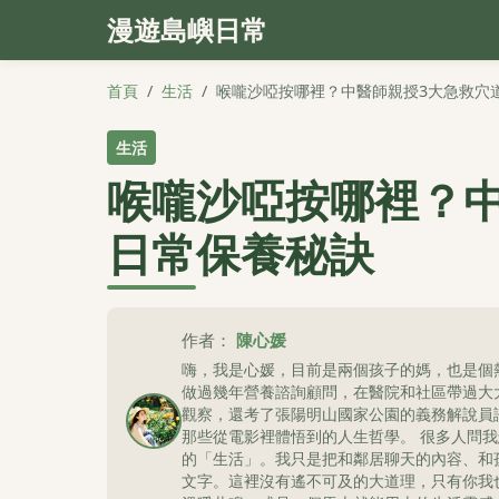
漫遊島嶼日常
首頁
/
生活
/
喉嚨沙啞按哪裡？中醫師親授3大急救穴
生活
喉嚨沙啞按哪裡？
日常保養秘訣
作者：
陳心媛
嗨，我是心媛，目前是兩個孩子的媽，也是個
做過幾年營養諮詢顧問，在醫院和社區帶過大
觀察，還考了張陽明山國家公園的義務解說員
那些從電影裡體悟到的人生哲學。 很多人問
的「生活」。我只是把和鄰居聊天的內容、和
文字。這裡沒有遙不可及的大道理，只有你我