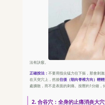
法有訣竅。
正確按法：
不要用指尖猛力往下摳，那會刺激
在天突穴上，然後
往後（朝向脊椎方向）輕輕
處擴散，而不是表面的刺痛。按壓約1分鐘，休
2. 合谷穴：全身的止痛消炎大穴