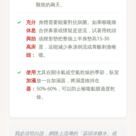
難熬的兩天。
充分
身體需要能量對抗病菌。如果喉嚨痛
休息
合併鼻塞或懷疑是逆流，試著用枕頭
與抬
或楔形墊把整個上半身墊高15-30
高床
度，這能減少鼻涕倒流或胃酸刺激喉
頭：
嚨。
使用
尤其在開冷氣或空氣乾燥的季節，臥室
加濕
放一台加濕器，將濕度維持在
器：
50%-60%，可以防止喉嚨黏膜過度乾
燥。
我必須坦白說，網路上流傳的「蒜頭冰糖水」或