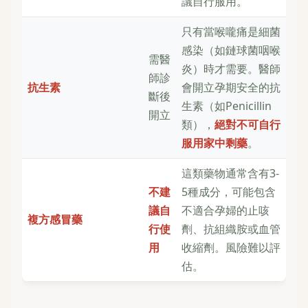
議自行服用。
只有當喉嚨痛是細菌
感染（如鏈球菌咽喉
需醫
炎）時才需要。醫師
師診
抗生素
會開立孕期安全的抗
斷後
生素（如Penicillin
開立
類），
絕對不可自行
服用家中剩藥
。
這類藥物通常含有3-
不建
5種成分，可能包含
議自
不適合孕婦的止咳
複方感冒藥
行使
劑、抗組織胺或血管
用
收縮劑。風險難以評
估。