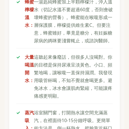
蜂蜜
一湯匙純蜂蜜加上半顆檸檬汁，沖入溫
檸檬
水（切記水溫不要超過60度，否則會破
溫
壞蜂蜜的營養）。蜂蜜能在喉嚨形成一
水：
層保護膜，檸檬提供維生素C。但要注
意，蜂蜜雖好，畢竟是糖分，有妊娠糖
尿病的媽咪要淺嘗輒止，或諮詢醫師。
大量
這聽起來像廢話，但很多人沒喝對。你
喝溫
的目標是保持尿液呈淡黃色。小口、頻
開
繁地喝，讓喉嚨一直保持濕潤。我發現
水：
用吸管杯喝，不知不覺就會喝更多。避
免冰水，冰水會讓肌肉緊縮，可能讓疼
痛感更明顯。
蒸汽
浴室關門窗，打開熱水讓空間充滿蒸
吸
汽，在裡面待10-15分鐘呼吸。更簡單
入：
的方法是，倒一杯熱水，把臉靠近杯口