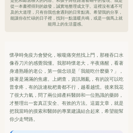
是把和鄰居聊天的內容、和孩子蹲在路邊看蝸牛的發現、或是
從一本書裡得到的啟發，誠實地整理成文字。這裡沒有遙不可
及的大道理，只有你我也會遇到的日常點滴。希望我的分享，
能讓你在忙碌的日子裡，找到一點溫暖共鳴，或是一個馬上就
能用上的生活靈感。
懷孕時免疫力會變化，喉嚨痛突然找上門，那種吞口水
像吞刀片的感覺我懂。我那時懷老大，半夜痛醒，看著
身邊熟睡的老公，第一個念頭是「我能吃什麼藥？」，
接著是滿滿的焦慮。上網查，資訊雜亂，有的說可以吃
普拿疼，有的說連枇杷膏都不行，越看越慌。後來我花
了很大力氣，問了兩位婦產科醫師和一位熟識的藥師，
才整理出一套真正安全、有效的方法。這篇文章，就是
把我當時的摸索和醫師的專業建議結合起來，希望能幫
你少走彎路。