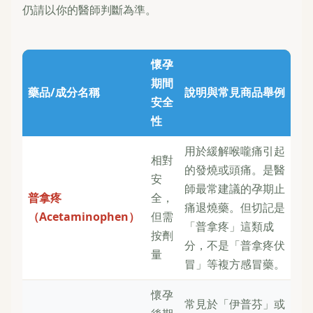
仍請以你的醫師判斷為準。
懷孕
期間
藥品/成分名稱
說明與常見商品舉例
安全
性
用於緩解喉嚨痛引起
相對
的發燒或頭痛。是醫
安
師最常建議的孕期止
普拿疼
全，
痛退燒藥。但切記是
（Acetaminophen）
但需
「普拿疼」這類成
按劑
分，不是「普拿疼伏
量
冒」等複方感冒藥。
懷孕
常見於「伊普芬」或