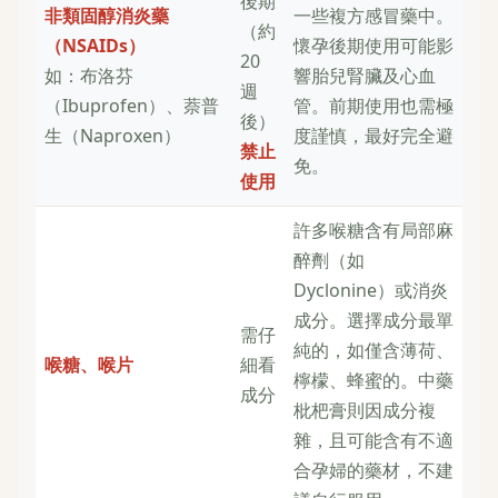
後期
非類固醇消炎藥
一些複方感冒藥中。
（約
（NSAIDs）
懷孕後期使用可能影
20
如：布洛芬
響胎兒腎臟及心血
週
（Ibuprofen）、萘普
管。前期使用也需極
後）
生（Naproxen）
度謹慎，最好完全避
禁止
免。
使用
許多喉糖含有局部麻
醉劑（如
Dyclonine）或消炎
成分。選擇成分最單
需仔
純的，如僅含薄荷、
喉糖、喉片
細看
檸檬、蜂蜜的。中藥
成分
枇杷膏則因成分複
雜，且可能含有不適
合孕婦的藥材，不建