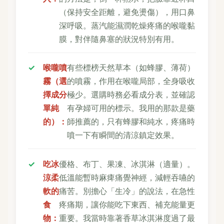
（保持安全距離，避免燙傷），用口鼻
深呼吸。蒸汽能濕潤乾燥疼痛的喉嚨黏
膜，對伴隨鼻塞的狀況特別有用。
喉嚨噴
有些標榜天然草本（如蜂膠、薄荷）
霧（選
的噴霧，作用在喉嚨局部，全身吸收
擇成分
極少。選購時務必看成分表，並確認
單純
有孕婦可用的標示。我用的那款是藥
的）：
師推薦的，只有蜂膠和純水，疼痛時
噴一下有瞬間的清涼鎮定效果。
吃冰
優格、布丁、果凍、冰淇淋（適量）。
涼柔
低溫能暫時麻痺痛覺神經，減輕吞嚥的
軟的
痛苦。別擔心「生冷」的說法，在急性
食
疼痛期，讓你能吃下東西、補充能量更
物：
重要。我當時靠著香草冰淇淋度過了最