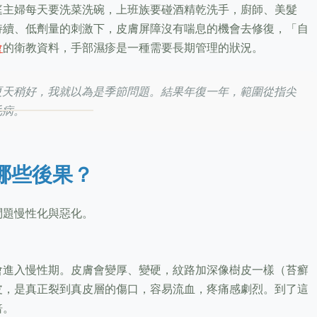
庭主婦每天要洗菜洗碗，上班族要碰酒精乾洗手，廚師、美髮
持續、低劑量的刺激下，皮膚屏障沒有喘息的機會去修復，「自
會
的衛教資料，手部濕疹是一種需要長期管理的狀況。
夏天稍好，我就以為是季節問題。結果年復一年，範圍從指尖
毛病。
哪些後果？
問題慢性化與惡化。
會進入慢性期。皮膚會變厚、變硬，紋路加深像樹皮一樣（苔癬
皮，是真正裂到真皮層的傷口，容易流血，疼痛感劇烈。到了這
倍。