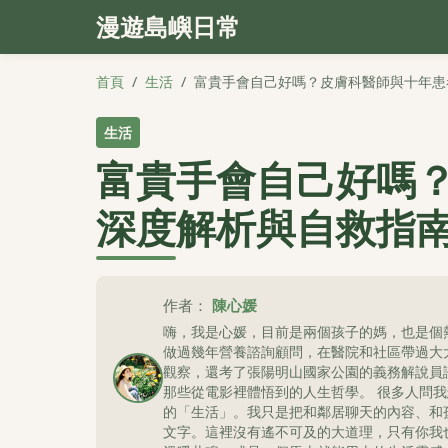
漫遊島嶼日常
首頁
/
生活
/
富貴手會自己好嗎？皮膚科醫師與十年患
生活
富貴手會自己好嗎
深度解析與自救指
作者：
陳心媛
嗨，我是心媛，目前是兩個孩子的媽，也是個
做過幾年營養諮詢顧問，在醫院和社區帶過大
觀察，還考了張陽明山國家公園的義務解說員
那些從電影裡體悟到的人生哲學。 很多人問
的「生活」。我只是把和鄰居聊天的內容、和
文字。這裡沒有遙不可及的大道理，只有你我