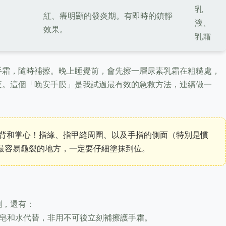
乳
紅、癢明顯的發炎期。有即時的鎮靜
液、
效果。
乳霜
手霜，隨時補擦。晚上睡覺前，會先擦一層尿素乳霜在粗糙處，
夜。這個「晚安手膜」是我試過最有效的急救方法，連續做一
背和掌心！指緣、指甲縫周圍、以及手指的側面（特別是慣
最容易龜裂的地方，一定要仔細塗抹到位。
劑，還有：
皂和水代替，非用不可後立刻補擦護手霜。