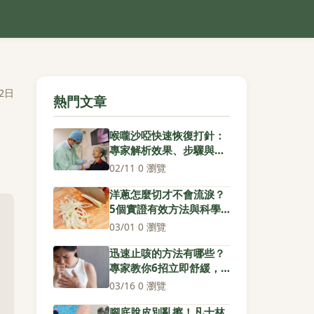
2日
熱門文章
喉嚨沙啞快速恢復打針：
專家解析效果、步驟與風
險指南
02/11
·
0 瀏覽
洋蔥怎麼切才不會流淚？
5個實證有效方法與科學
原理全解析
03/01
·
0 瀏覽
迅速止咳的方法有哪些？
專家教你6招立即舒緩，
告別夜咳干擾
03/16
·
0 瀏覽
腳底脫皮別亂擦！凡士林