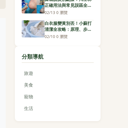
正確用法與常見誤區全解
析
02/13
·
0 瀏覽
白衣服變黃別丟！小蘇打
清潔全攻略：原理、步
驟、常見問題一次看
02/10
·
0 瀏覽
分類導航
旅遊
美食
寵物
生活