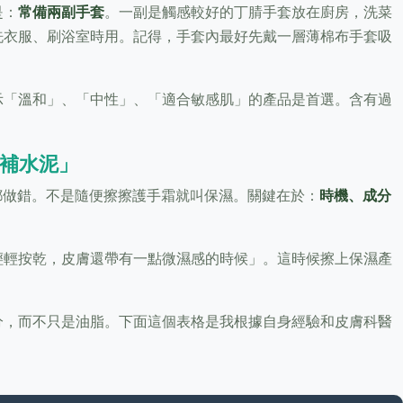
是：
常備兩副手套
。一副是觸感較好的丁腈手套放在廚房，洗菜
洗衣服、刷浴室時用。記得，手套內最好先戴一層薄棉布手套吸
示「溫和」、「中性」、「適合敏感肌」的產品是首選。含有過
。
「補水泥」
都做錯。不是隨便擦擦護手霜就叫保濕。關鍵在於：
時機、成分
輕輕按乾，皮膚還帶有一點微濕感的時候」。這時候擦上保濕產
分，而不只是油脂。下面這個表格是我根據自身經驗和皮膚科醫