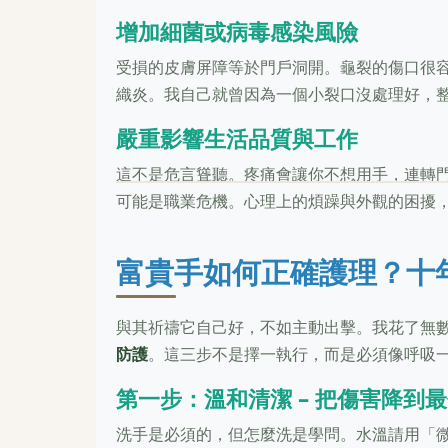
增加細菌或病毒感染風險
受損的皮膚屏障等於門戶洞開。龜裂的傷口很
織炎。我自己就曾因為一個小裂口沒處理好，
嚴重影響生活品質與工作
這不是危言聳聽。疼痛會讓你不想用手，連轉
可能是職業危機。心理上的煩躁與外觀的困擾
富貴手如何正確護理？十
與其祈禱它自己好，不如主動出擊。我花了無
防護
。這三步不是擇一執行，而是必須像呼吸
第一步：溫和清潔 – 把傷害降到
洗手是必須的，但怎麼洗是學問。水溫請用「