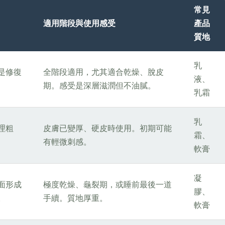
常見
適用階段與使用感受
產品
質地
乳
是修復
全階段適用，尤其適合乾燥、脫皮
液、
期。感受是深層滋潤但不油膩。
乳霜
乳
理粗
皮膚已變厚、硬皮時使用。初期可能
霜、
有輕微刺感。
軟膏
凝
面形成
極度乾燥、龜裂期，或睡前最後一道
膠、
。
手續。質地厚重。
軟膏