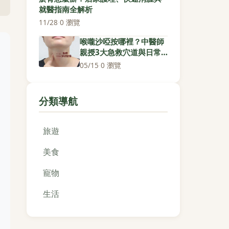
就醫指南全解析
11/28
·
0 瀏覽
喉嚨沙啞按哪裡？中醫師
親授3大急救穴道與日常
保養秘訣
05/15
·
0 瀏覽
分類導航
旅遊
美食
寵物
生活