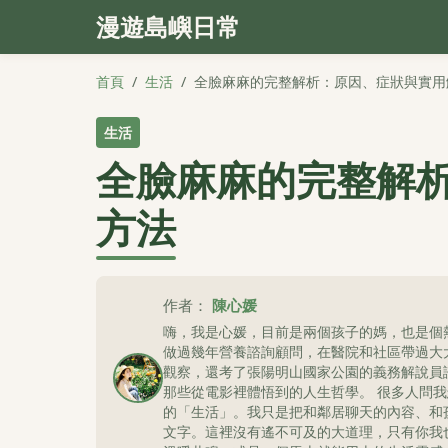
漫遊島嶼日常
首頁
/
生活
/
全臉麻麻的完整解析：原因、症狀與實用
生活
全臉麻麻的完整解
方法
作者：
陳心媛
嗨，我是心媛，目前是兩個孩子的媽，也是個
做過幾年營養諮詢顧問，在醫院和社區帶過大
觀察，還考了張陽明山國家公園的義務解說員
那些從電影裡體悟到的人生哲學。 很多人問
的「生活」。我只是把和鄰居聊天的內容、和
文字。這裡沒有遙不可及的大道理，只有你我