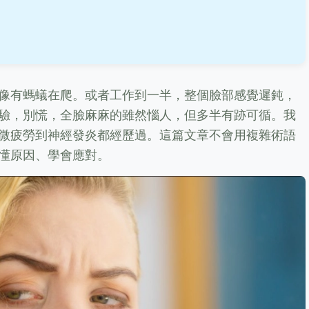
像有螞蟻在爬。或者工作到一半，整個臉部感覺遲鈍，
驗，別慌，全臉麻麻的雖然惱人，但多半有跡可循。我
微疲勞到神經發炎都經歷過。這篇文章不會用複雜術語
懂原因、學會應對。