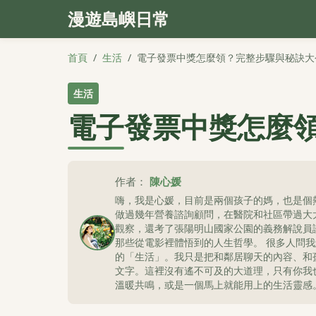
漫遊島嶼日常
首頁
/
生活
/
電子發票中獎怎麼領？完整步驟與秘訣大
生活
電子發票中獎怎麼
作者：
陳心媛
嗨，我是心媛，目前是兩個孩子的媽，也是個
做過幾年營養諮詢顧問，在醫院和社區帶過大
觀察，還考了張陽明山國家公園的義務解說員
那些從電影裡體悟到的人生哲學。 很多人問
的「生活」。我只是把和鄰居聊天的內容、和
文字。這裡沒有遙不可及的大道理，只有你我
溫暖共鳴，或是一個馬上就能用上的生活靈感