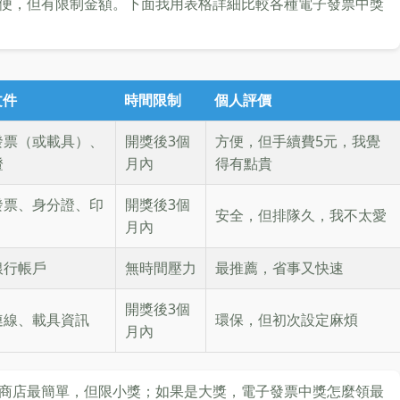
便，但有限制金額。下面我用表格詳細比較各種電子發票中獎
文件
時間限制
個人評價
發票（或載具）、
開獎後3個
方便，但手續費5元，我覺
證
月內
得有點貴
發票、身分證、印
開獎後3個
安全，但排隊久，我不太愛
月內
銀行帳戶
無時間壓力
最推薦，省事又快速
開獎後3個
連線、載具資訊
環保，但初次設定麻煩
月內
商店最簡單，但限小獎；如果是大獎，電子發票中獎怎麼領最