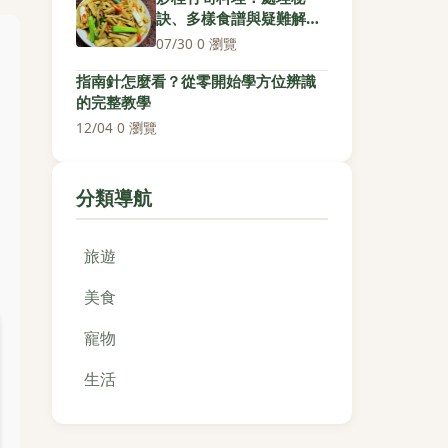
訣、多樣食譜與疑難解答
全攻略
07/30
·
0 瀏覽
指南針怎麼看？從零開始學方位辨識
的完整教學
12/04
·
0 瀏覽
分類導航
旅遊
美食
寵物
生活