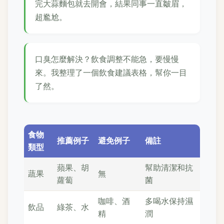
完大蒜麵包就去開會，結果同事一直皺眉，
超尷尬。
口臭怎麼解決？飲食調整不能急，要慢慢
來。我整理了一個飲食建議表格，幫你一目
了然。
食物
推薦例子
避免例子
備註
類型
蘋果、胡
幫助清潔和抗
蔬果
無
蘿蔔
菌
咖啡、酒
多喝水保持濕
飲品
綠茶、水
精
潤