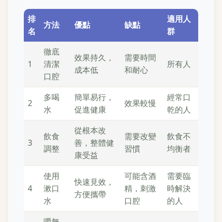
排
適用人
方法
優點
缺點
名
群
徹底
效果持久，
需要時間
1
清潔
所有人
成本低
和耐心
口腔
多喝
簡單易行，
經常口
2
效果較慢
水
促進健康
乾的人
從根本改
飲食
需要改變
飲食不
3
善，整體健
調整
習慣
均衡者
康受益
使用
可能含酒
需要臨
快速見效，
4
漱口
精，刺激
時解決
方便攜帶
水
口腔
的人
嚼無