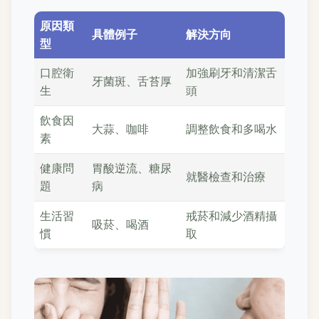
原因類
具體例子
解決方向
型
口腔衛
加強刷牙和清潔舌
牙菌斑、舌苔厚
生
頭
飲食因
大蒜、咖啡
調整飲食和多喝水
素
健康問
胃酸逆流、糖尿
就醫檢查和治療
題
病
生活習
戒菸和減少酒精攝
吸菸、喝酒
慣
取