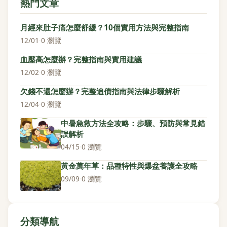
熱門文章
月經來肚子痛怎麼舒緩？10個實用方法與完整指南
12/01
·
0 瀏覽
血壓高怎麼辦？完整指南與實用建議
12/02
·
0 瀏覽
欠錢不還怎麼辦？完整追債指南與法律步驟解析
12/04
·
0 瀏覽
中暑急救方法全攻略：步驟、預防與常見錯
誤解析
04/15
·
0 瀏覽
黃金萬年草：品種特性與爆盆養護全攻略
09/09
·
0 瀏覽
分類導航