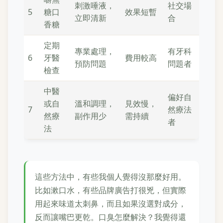
刺激唾液，
社交場
5
糖口
效果短暫
立即清新
合
香糖
定期
專業處理，
有牙科
6
牙醫
費用較高
預防問題
問題者
檢查
中醫
偏好自
或自
溫和調理，
見效慢，
7
然療法
然療
副作用少
需持續
者
法
這些方法中，有些我個人覺得沒那麼好用。
比如漱口水，有些品牌廣告打很兇，但實際
用起來味道太刺鼻，而且如果沒選對成分，
反而讓嘴巴更乾。口臭怎麼解決？我覺得還