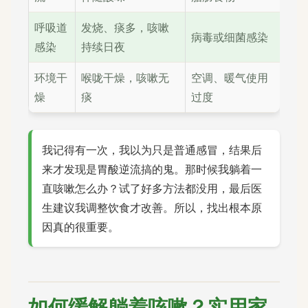
呼吸道
发烧、痰多，咳嗽
病毒或细菌感染
感染
持续日夜
环境干
喉咙干燥，咳嗽无
空调、暖气使用
燥
痰
过度
我记得有一次，我以为只是普通感冒，结果后
来才发现是胃酸逆流搞的鬼。那时候我躺着一
直咳嗽怎么办？试了好多方法都没用，最后医
生建议我调整饮食才改善。所以，找出根本原
因真的很重要。
如何缓解躺着咳嗽？实用家