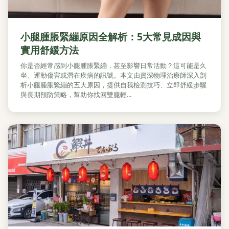
小腿腫脹緊繃原因全解析：5大常見成因與
實用舒緩方法
你是否經常感到小腿腫脹緊繃，甚至影響日常活動？這可能是久
坐、運動傷害或潛在疾病的訊號。本文由資深物理治療師深入剖
析小腿腫脹緊繃的五大原因，提供自我檢測技巧、立即舒緩步驟
與長期預防策略，幫助你找回雙腿輕...