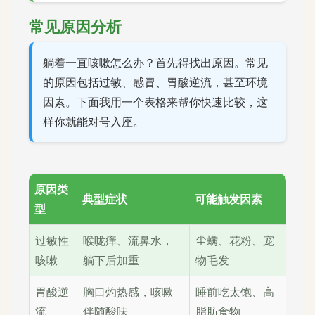
常见原因分析
躺着一直咳嗽怎么办？首先得找出原因。常见
的原因包括过敏、感冒、胃酸逆流，甚至环境
因素。下面我用一个表格来帮你快速比较，这
样你就能对号入座。
原因类
典型症状
可能触发因素
型
过敏性
喉咙痒、流鼻水，
尘螨、花粉、宠
咳嗽
躺下后加重
物毛发
胃酸逆
胸口灼热感，咳嗽
睡前吃太饱、高
流
伴随酸味
脂肪食物