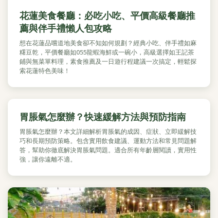
花蓮美食餐廳：必吃小吃、平價高級餐廳推
薦與伴手禮懶人包攻略
想在花蓮品嚐道地美食卻不知如何規劃？經典小吃、伴手禮如麻
糬豆乾，平價餐廳如055龍蝦海鮮或一碗小，高級選擇如王記茶
鋪與無菜單料理，素食推薦及一日遊行程建議一次搞定，輕鬆探
索花蓮特色美味！
胃脹氣怎麼辦？快速緩解方法與預防指南
胃脹氣怎麼辦？本文詳細解析胃脹氣的成因、症狀、立即緩解技
巧和長期預防策略。包含實用飲食建議、運動方法和常見問題解
答，幫助你徹底解決胃脹氣問題。適合所有年齡層閱讀，實用性
強，讓你遠離不適。