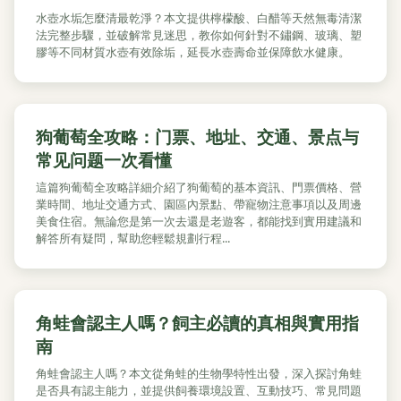
水壺水垢怎麼清最乾淨？本文提供檸檬酸、白醋等天然無毒清潔
法完整步驟，並破解常見迷思，教你如何針對不鏽鋼、玻璃、塑
膠等不同材質水壺有效除垢，延長水壺壽命並保障飲水健康。
狗葡萄全攻略：门票、地址、交通、景点与
常见问题一次看懂
這篇狗葡萄全攻略詳細介紹了狗葡萄的基本資訊、門票價格、營
業時間、地址交通方式、園區內景點、帶寵物注意事項以及周邊
美食住宿。無論您是第一次去還是老遊客，都能找到實用建議和
解答所有疑問，幫助您輕鬆規劃行程...
角蛙會認主人嗎？飼主必讀的真相與實用指
南
角蛙會認主人嗎？本文從角蛙的生物學特性出發，深入探討角蛙
是否具有認主能力，並提供飼養環境設置、互動技巧、常見問題