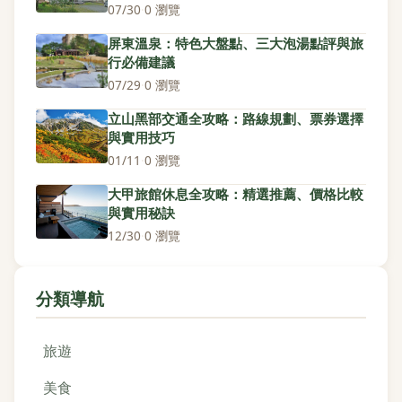
07/30
·
0 瀏覽
屏東溫泉：特色大盤點、三大泡湯點評與旅
行必備建議
07/29
·
0 瀏覽
立山黑部交通全攻略：路線規劃、票券選擇
與實用技巧
01/11
·
0 瀏覽
大甲旅館休息全攻略：精選推薦、價格比較
與實用秘訣
12/30
·
0 瀏覽
分類導航
旅遊
美食