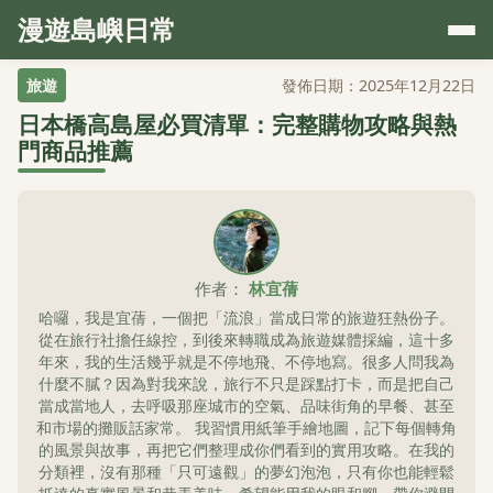
漫遊島嶼日常
旅遊
發佈日期：2025年12月22日
日本橋高島屋必買清單：完整購物攻略與熱
門商品推薦
作者：
林宜蒨
哈囉，我是宜蒨，一個把「流浪」當成日常的旅遊狂熱份子。
從在旅行社擔任線控，到後來轉職成為旅遊媒體採編，這十多
年來，我的生活幾乎就是不停地飛、不停地寫。很多人問我為
什麼不膩？因為對我來說，旅行不只是踩點打卡，而是把自己
當成當地人，去呼吸那座城市的空氣、品味街角的早餐、甚至
和市場的攤販話家常。 我習慣用紙筆手繪地圖，記下每個轉角
的風景與故事，再把它們整理成你們看到的實用攻略。在我的
分類裡，沒有那種「只可遠觀」的夢幻泡泡，只有你也能輕鬆