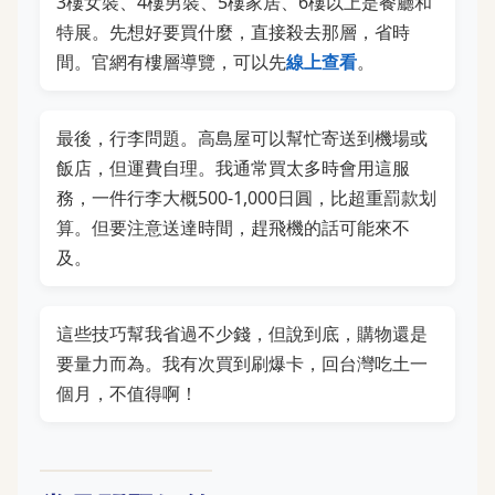
3樓女裝、4樓男裝、5樓家居、6樓以上是餐廳和
特展。先想好要買什麼，直接殺去那層，省時
間。官網有樓層導覽，可以先
線上查看
。
最後，行李問題。高島屋可以幫忙寄送到機場或
飯店，但運費自理。我通常買太多時會用這服
務，一件行李大概500-1,000日圓，比超重罰款划
算。但要注意送達時間，趕飛機的話可能來不
及。
這些技巧幫我省過不少錢，但說到底，購物還是
要量力而為。我有次買到刷爆卡，回台灣吃土一
個月，不值得啊！