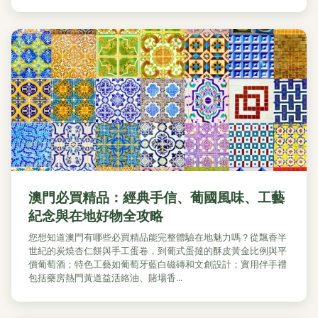
澳門必買精品：經典手信、葡國風味、工藝
紀念與在地好物全攻略
您想知道澳門有哪些必買精品能完整體驗在地魅力嗎？從飄香半
世紀的炭燒杏仁餅與手工蛋卷，到葡式蛋撻的酥皮黃金比例與平
價葡萄酒；特色工藝如葡萄牙藍白磁磚和文創設計；實用伴手禮
包括藥房熱門黃道益活絡油、賭場香...