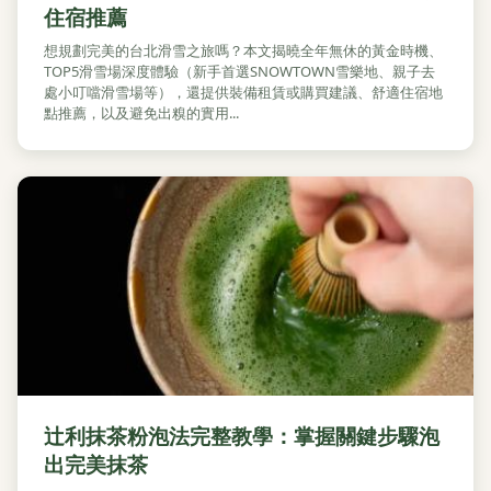
住宿推薦
想規劃完美的台北滑雪之旅嗎？本文揭曉全年無休的黃金時機、
TOP5滑雪場深度體驗（新手首選SNOWTOWN雪樂地、親子去
處小叮噹滑雪場等），還提供裝備租賃或購買建議、舒適住宿地
點推薦，以及避免出糗的實用...
辻利抹茶粉泡法完整教學：掌握關鍵步驟泡
出完美抹茶