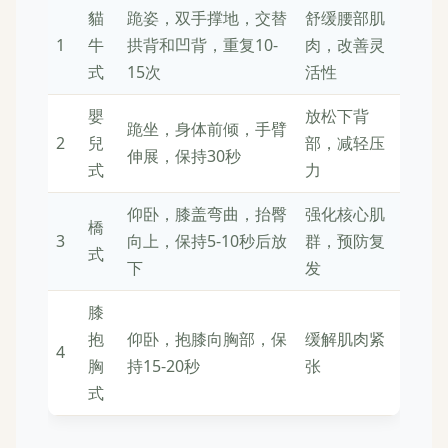
貓
跪姿，双手撑地，交替
舒缓腰部肌
1
牛
拱背和凹背，重复10-
肉，改善灵
式
15次
活性
嬰
放松下背
跪坐，身体前倾，手臂
2
兒
部，减轻压
伸展，保持30秒
式
力
仰卧，膝盖弯曲，抬臀
强化核心肌
橋
3
向上，保持5-10秒后放
群，预防复
式
下
发
膝
抱
仰卧，抱膝向胸部，保
缓解肌肉紧
4
胸
持15-20秒
张
式