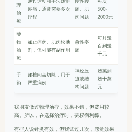
通过运动和手法缓解
慢性腰
每次
理
疼痛，通常需要多次
痛、肌
500-
治
疗程
肉问题
2000元
療
藥
每月幾
物
如止痛药、肌肉松弛
急性疼
百到幾
治
剂，但可能有副作用
痛
千元
療
神经压
幾萬到
手
如椎间盘切除，用于
迫或结
幾十萬
術
严重病例
构问题
元
我朋友做过物理治疗，效果不错，但费用较
高。所以，在选择治疗时，要权衡利弊。
有些人说针灸有效，但我试过几次，感觉效果